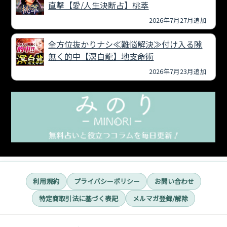
直撃【愛/人生決断占】桃萃
2026年7月27月追加
全方位抜かりナシ≪難悩解決≫付け入る隙
無く的中【溟白龍】地支命術
2026年7月23月追加
利用規約
プライバシーポリシー
お問い合わせ
特定商取引法に基づく表記
メルマガ登録/解除