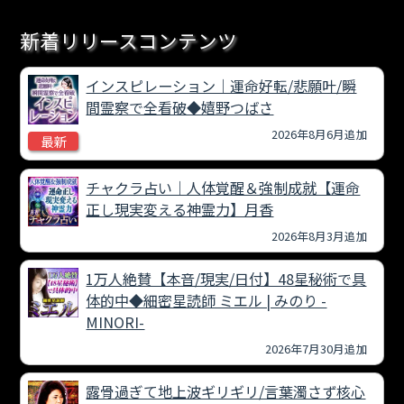
新着リリースコンテンツ
インスピレーション｜運命好転/悲願叶/瞬
間霊察で全看破◆嬉野つばさ
2026年8月6月追加
最新
チャクラ占い｜人体覚醒＆強制成就【運命
正し現実変える神霊力】月香
2026年8月3月追加
1万人絶賛【本音/現実/日付】48星秘術で具
体的中◆細密星読師 ミエル | みのり -
MINORI-
2026年7月30月追加
露骨過ぎて地上波ギリギリ/言葉濁さず核心