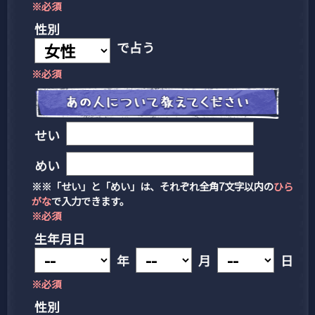
※必須
性別
で占う
※必須
せい
めい
※※「せい」と「めい」は、それぞれ全角7文字以内の
ひら
がな
で入力できます。
※必須
生年月日
年
月
日
※必須
性別