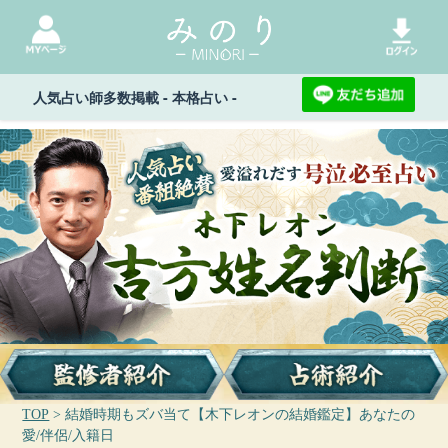
人気占い師多数掲載 - 本格占い -
TOP
> 結婚時期もズバ当て【木下レオンの結婚鑑定】あなたの
愛/伴侶/入籍日