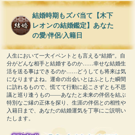
結婚時期もズバ当て【木下
レオンの結婚鑑定】あなた
の愛/伴侶/入籍日
人生において一大イベントとも言える“結婚”。自
分がどんな相手と結婚するのか……幸せな結婚生
活を送る事はできるのか……どうしても将来は気
になりますよね。運命の出会いとはふとした瞬間
に訪れるもので、慌てて行動に起こさずとも不思
議と巡り逢うもの――あなたと未来の伴侶を結ぶ
特別なご縁の正体を探り、生涯の伴侶との相性や
入籍日まで、あなたの結婚運気を丁寧にご説明い
たします。