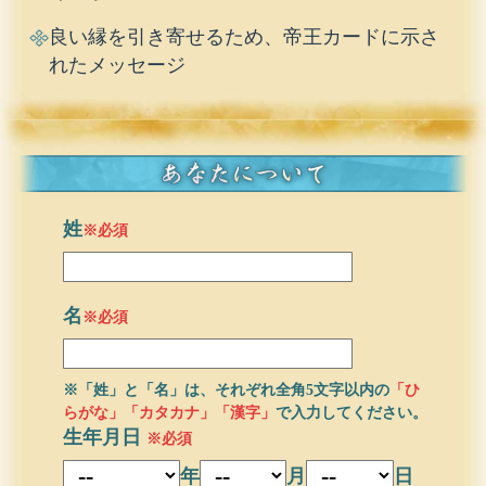
良い縁を引き寄せるため、帝王カードに示さ
れたメッセージ
姓
※必須
名
※必須
※「姓」と「名」は、それぞれ全角5文字以内の
「ひ
らがな」「カタカナ」「漢字」
で入力してください。
生年月日
※必須
年
月
日