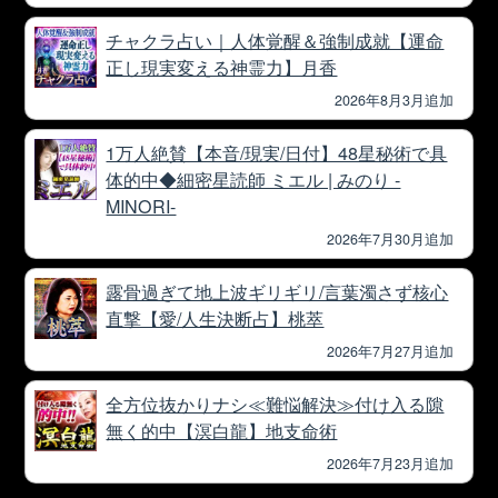
チャクラ占い｜人体覚醒＆強制成就【運命
正し現実変える神霊力】月香
2026年8月3月追加
1万人絶賛【本音/現実/日付】48星秘術で具
体的中◆細密星読師 ミエル | みのり -
MINORI-
2026年7月30月追加
露骨過ぎて地上波ギリギリ/言葉濁さず核心
直撃【愛/人生決断占】桃萃
2026年7月27月追加
全方位抜かりナシ≪難悩解決≫付け入る隙
無く的中【溟白龍】地支命術
2026年7月23月追加