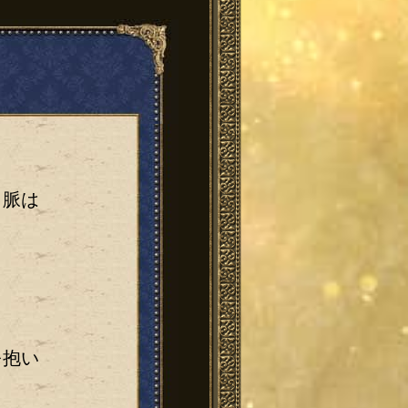
 脈は
を抱い