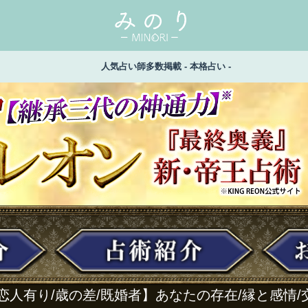
人気占い師多数掲載 - 本格占い -
恋人有り/歳の差/既婚者】あなたの存在/縁と感情/