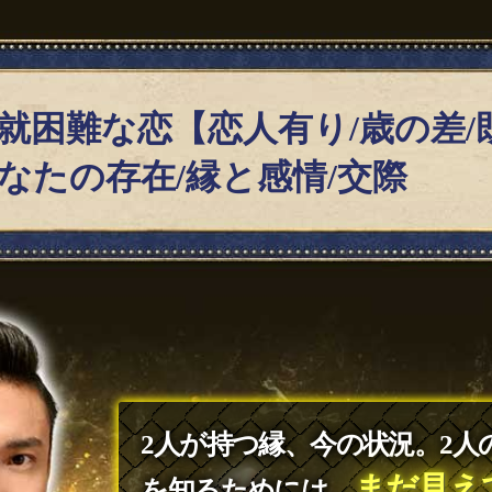
就困難な恋【恋人有り/歳の差/
なたの存在/縁と感情/交際
2人が持つ縁、今の状況。2人
まだ見え
を知るためには、