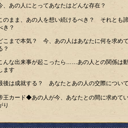
今、あの人にとってあなたはどんな存在？
このまま、あの人を想い続けるべき？ それとも
べき？
どこまで本気？ 今、あの人はあなたに何を求め
る？
こんな出来事が起こったら……あの人との関係は
します
最後は成就する？ あなたとあの人の交際につい
帝王カード◆あの人が今、あなたとの間に求めて
がり