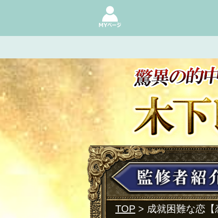
TOP
> 成就困難な恋【