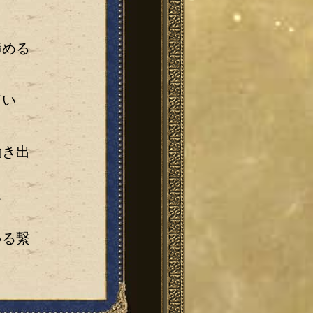
諦める
てい
動き出
て
いる繋