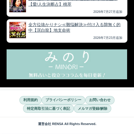
【愛/人生決断占】桃萃
2026年7月27月追加
全方位抜かりナシ≪難悩解決≫付け入る隙無く的
中【溟白龍】地支命術
2026年7月23月追加
利用規約
プライバシーポリシー
お問い合わせ
特定商取引法に基づく表記
メルマガ登録/解除
運営会社 RENSA All Rights Reserved.