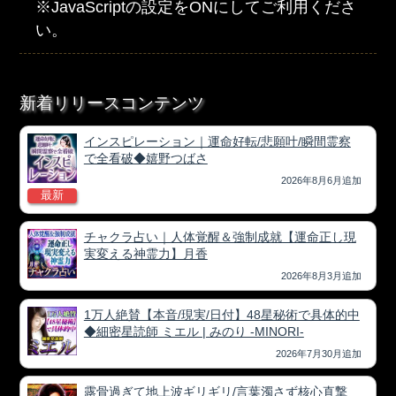
※JavaScriptの設定をONにしてご利用くださ
い。
新着リリースコンテンツ
インスピレーション｜運命好転/悲願叶/瞬間霊察
で全看破◆嬉野つばさ
2026年8月6月追加
最新
チャクラ占い｜人体覚醒＆強制成就【運命正し現
実変える神霊力】月香
2026年8月3月追加
1万人絶賛【本音/現実/日付】48星秘術で具体的中
◆細密星読師 ミエル | みのり -MINORI-
2026年7月30月追加
露骨過ぎて地上波ギリギリ/言葉濁さず核心直撃