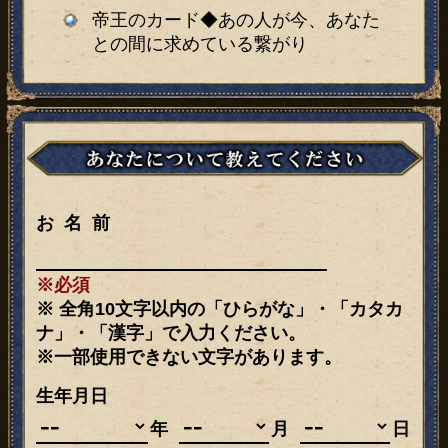
帝王のカード◆あの人が今、あなた
との間に求めている繋がり
お名前
※必須
※ 全角10文字以内の「ひらがな」・「カタカ
ナ」・「漢字」で入力ください。
※一部使用できない文字があります。
生年月日
年
月
日