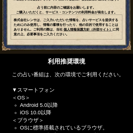
占う前に内容のご確認をお願いします。
ご購入いただくと、サービス・コンテンツの利用料金が発生します。
株式会社レンサは、ご入力いただいた情報を、占いサービスを提供する
ためにのみ使用し、情報の蓄積を行ったり、他の目的で使用することは
ありません。ご利用の際は、当社
個人情報保護方針（外部サイト）
に同
意の上、必要事項をご入力ください。
利用推奨環境
この占い番組は、次の環境でご利用ください。
▼スマートフォン
＜OS＞
Android 5.0以降
iOS 10.0以降
＜ブラウザ＞
OSに標準搭載されているブラウザ。