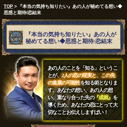
TOP
> 『本当の気持ち知りたい』あの人が秘めてる想い◆
思惑と期待/恋結末
『本当の気持ち知りたい』あの人が
秘めてる想い◆思惑と期待/恋結末
あの人のことを「知る」というこ
とが、
2人の恋の現実と、この先
の進展の可能性
を知る術となりま
す。あなたの想い、あの人の想
い、重なり合った先の
『成就』
を
導くため、あなたの恋にとって大
切なことお伝えしますばい！