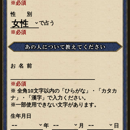
※必須
性別
で占う
※必須
お名前
※必須
※ 全角10文字以内の「ひらがな」・「カタカ
ナ」・「漢字」で入力ください。
※一部使用できない文字があります。
生年月日
年
月
日