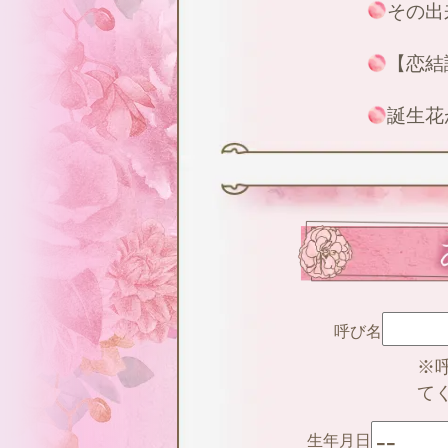
その出
【恋結
誕生花
呼び名
※
て
生年月日