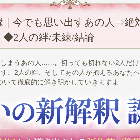
縁｜今でも思い出すあの人⇒絶
す◆2人の絆/未練/結論
しまうあの人……。切っても切れない2人だ
す。2人の絆、そしてあの人が抱えるあなた
ついて徹底的に解き明かしていきますよ。