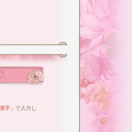
」
漢字」
で入力し