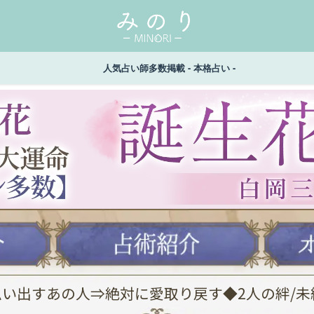
人気占い師多数掲載 - 本格占い -
思い出すあの人⇒絶対に愛取り戻す◆2人の絆/未