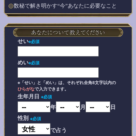
数秘で解き明かす“今”あなたに必要なこと
せい
※必須
めい
※必須
※「せい」と「めい」は、それぞれ全角8文字以内の
ひらがな
で入力できます。
生年月日
※必須
年
月
日
性別
※必須
で占う