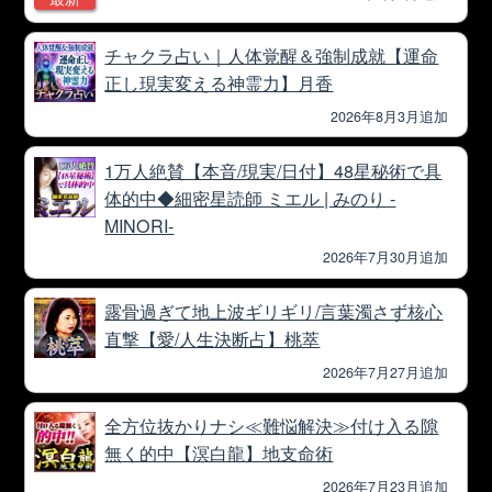
チャクラ占い｜人体覚醒＆強制成就【運命
正し現実変える神霊力】月香
2026年8月3月追加
1万人絶賛【本音/現実/日付】48星秘術で具
体的中◆細密星読師 ミエル | みのり -
MINORI-
2026年7月30月追加
露骨過ぎて地上波ギリギリ/言葉濁さず核心
直撃【愛/人生決断占】桃萃
2026年7月27月追加
全方位抜かりナシ≪難悩解決≫付け入る隙
無く的中【溟白龍】地支命術
2026年7月23月追加