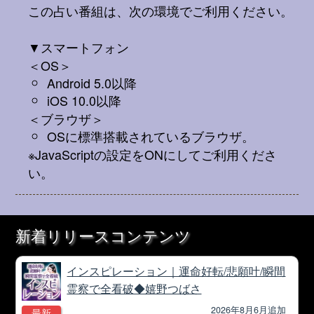
この占い番組は、次の環境でご利用ください。
▼スマートフォン
＜OS＞
Android 5.0以降
iOS 10.0以降
＜ブラウザ＞
OSに標準搭載されているブラウザ。
※JavaScriptの設定をONにしてご利用くださ
い。
新着リリースコンテンツ
インスピレーション｜運命好転/悲願叶/瞬間
霊察で全看破◆嬉野つばさ
2026年8月6月追加
最新