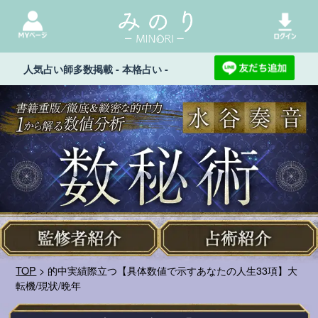
人気占い師多数掲載 - 本格占い -
TOP
> 的中実績際立つ【具体数値で示すあなたの人生33項】大
転機/現状/晩年