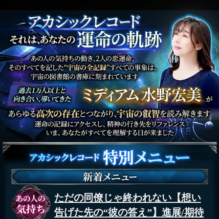
ただの同僚じゃ終われない【想い
告げた先の“彼の答え”】進展/期待