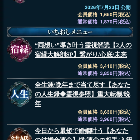
2026年7月23日 公開
会員価格 1,650円(税込)
通常価格 1,870円(税込)
“両想い”導き叶う霊視解読【2人の
宿縁大解剖SP】繋がり/心底/未来
会員価格 3,410円(税込)
通常価格 3,850円(税込)
全生涯/晩年まで当て尽す【あなた
の人生録◆霊視参照】重大転機/晩
年
会員価格 3,630円(税込)
通常価格 3,960円(税込)
今日から最短で婚姻叶う【あなた