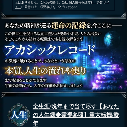
とはありません。ご利用の際は、当社
個人情報保護方針（外部サイ
ト）
に同意の上、必要事項をご入力ください。
全生涯/晩年まで当て尽す【あなた
の人生録◆霊視参照】重大転機/晩
年