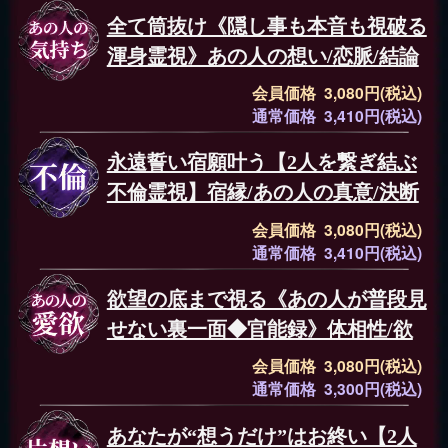
全て筒抜け《隠し事も本音も視破る
渾身霊視》あの人の想い/恋脈/結論
会員価格 3,080円(税込)
通常価格 3,410円(税込)
永遠誓い宿願叶う【2人を繋ぎ結ぶ
不倫霊視】宿縁/あの人の真意/決断
会員価格 3,080円(税込)
通常価格 3,410円(税込)
欲望の底まで視る《あの人が普段見
せない裏一面◆官能録》体相性/欲
会員価格 3,080円(税込)
通常価格 3,300円(税込)
あなたが“想うだけ”はお終い【2人