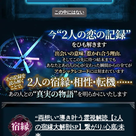
この中にはない
“両想い”導き叶う霊視解読【2人
の宿縁大解剖SP】繋がり/心底/未
来