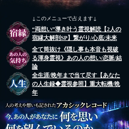
↓このメニューで占えます↓
“両想い”導き叶う霊視解読【2人の
宿縁大解剖SP】繋がり/心底/未来
全て筒抜け《隠し事も本音も視破
る渾身霊視》あの人の想い/恋脈/結
論
全生涯/晩年まで当て尽す【あなた
の人生録◆霊視参照】重大転機/晩
年