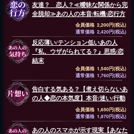
友達？ 恋人？≪曖昧な関係から完
全脱却≫あの人の本音/転機/恋行方
会員価格 2,200円(税込)
通常価格 2,420円(税込)
反応薄い/テンション低いあの人
『私、ウザがられてる？』思惑/恋
結末
会員価格 1,540円(税込)
通常価格 1,760円(税込)
告白する気ある？【煮え切らないあ
の人◆恋の本気度】本音/迷い/行動
会員価格 1,650円(税込)
通常価格 1,870円(税込)
あの人のスマホが示す現実【あなた