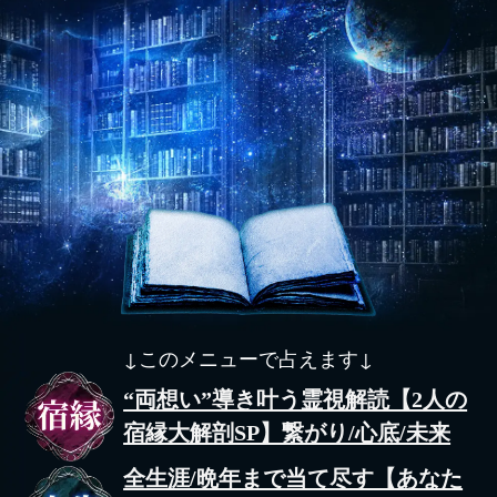
↓このメニューで占えます↓
“両想い”導き叶う霊視解読【2人の
宿縁大解剖SP】繋がり/心底/未来
全生涯/晩年まで当て尽す【あなた