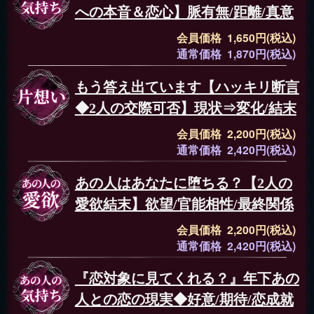
への本音＆恋心】脈有無/距離/真意
会員価格 1,650円(税込)
通常価格 1,870円(税込)
もう答え出ています【ハッキリ断言
◆2人の交際可否】現状⇒変化/結末
会員価格 2,200円(税込)
通常価格 2,420円(税込)
あの人はあなたに堕ちる？【2人の
愛欲結末】欲望/官能相性/最終関係
会員価格 2,200円(税込)
通常価格 2,420円(税込)
『恋対象に見てくれる？』年下あの
人との恋の現実◆好意/期待/恋成就