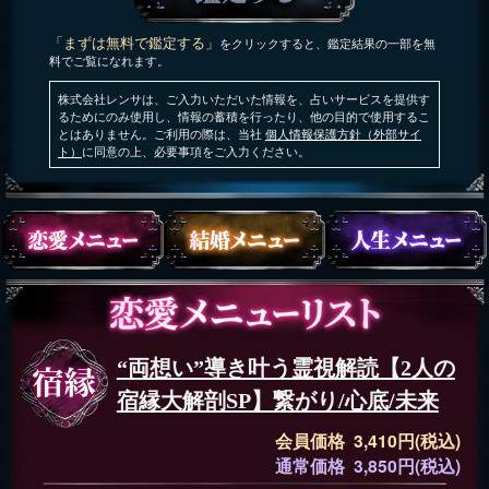
「まずは無料で鑑定する」
をクリックすると、鑑定結果の一部を無
料でご覧になれます。
株式会社レンサは、ご入力いただいた情報を、占いサービスを提供す
るためにのみ使用し、情報の蓄積を行ったり、他の目的で使用するこ
とはありません。ご利用の際は、当社
個人情報保護方針（外部サイ
ト）
に同意の上、必要事項をご入力ください。
“両想い”導き叶う霊視解読【2人の
宿縁大解剖SP】繋がり/心底/未来
会員価格 3,410円(税込)
通常価格 3,850円(税込)