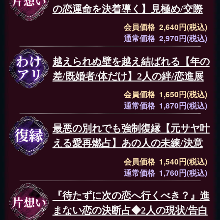
の恋運命を決着導く】見極め/交際
会員価格 2,640円(税込)
通常価格 2,970円(税込)
越えられぬ壁を越え結ばれる【年の
差/既婚者/体だけ】2人の絆/恋進展
会員価格 1,650円(税込)
通常価格 1,870円(税込)
最悪の別れでも強制復縁【元サヤ叶
える愛再燃占】あの人の未練/決意
会員価格 1,540円(税込)
通常価格 1,760円(税込)
『待たずに次の恋へ行くべき？』進
まない恋の決断占◆2人の現状/告白