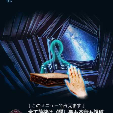
たろう さん
↓このメニューで占えます↓
全て筒抜け《隠し事も本音も視破