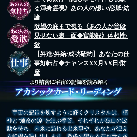
る渾身霊視》あの人の想い/恋脈/結
論
欲望の底まで視る《あの人が普段
見せない裏一面◆官能録》体相性/
欲
【昇進/昇給/成功確約】あなたの仕
事好転占◆チャンスXX月XX日/財
産
宇宙の記録を映すように輝くクリスタルは、精
神と“運命の源”を結ぶ導管。それぞれが独自の波
動を持ち、未来に訪れる出来事や、あなたが迎え
る転機を映し出します。数多の聖なる石が示す並