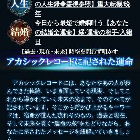
の人生録◆霊視参照】重大転機/晩
年
今日から最短で婚姻叶う【あなた
の結婚全運命】縁/運命の相手/入籍
日
アカシックレコードには、あなたやあの人が歩
んできた軌跡、いま直面している現実、そしてこ
れから導かれていく未来の光まで、そのすべてが
記されています。そこから浮かび上がるキーワー
ドは、宿命が選んだ流れそのもの。過去と現在、
そして未来を貫く“運命の糸”をたどりながら、あ
なたに示されたメッセージを紐解いていきましょ
う。