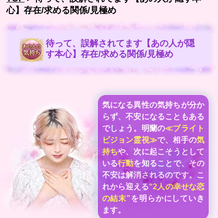
心】存在/求める関係/見極め
待って、誤解されてます【あの人が隠
す本心】存在/求める関係/見極め
気になる異性の気持ちが分か
らず、不安になることもある
でしょう。明蘭の
≪ブライト
ビジョン霊視≫
で、相手の
気
持ち
や、次に起こそうとして
いる
行動
を知ることで、その
不安は解消されるのです。こ
れから迎える
“2人の幸せな恋
の結末”
を明らかにしていき
ます。