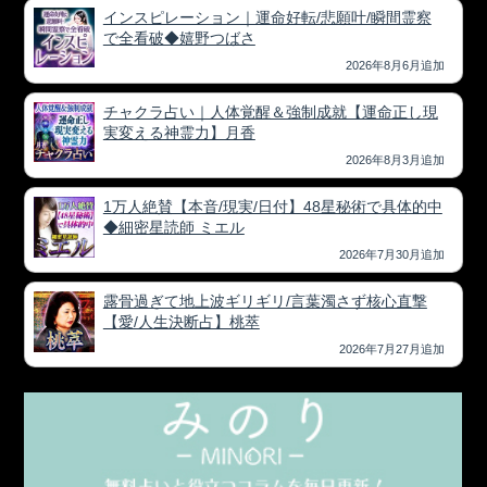
インスピレーション｜運命好転/悲願叶/瞬間霊察
で全看破◆嬉野つばさ
2026年8月6月追加
チャクラ占い｜人体覚醒＆強制成就【運命正し現
実変える神霊力】月香
2026年8月3月追加
1万人絶賛【本音/現実/日付】48星秘術で具体的中
◆細密星読師 ミエル
2026年7月30月追加
露骨過ぎて地上波ギリギリ/言葉濁さず核心直撃
【愛/人生決断占】桃萃
2026年7月27月追加