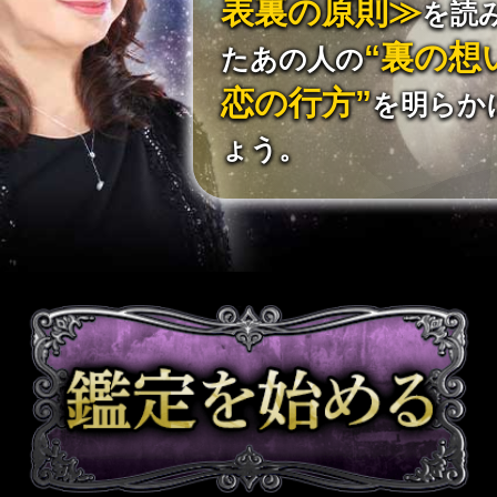
表裏の原則≫
を読
“裏の想
たあの人の
恋の行方”
を明らか
ょう。