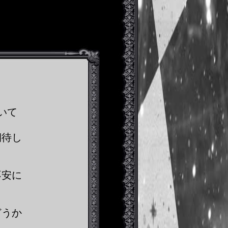
※
いて
期待し
不安に
どうか