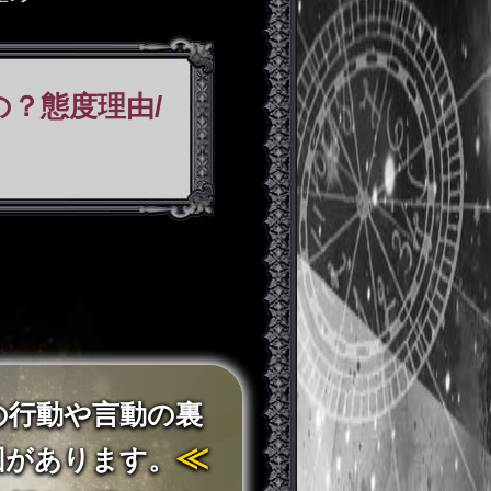
？態度理由/
の行動や言動の裏
≪
図があります。