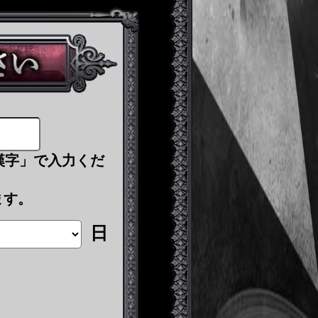
漢字」で入力くだ
ます。
日
）