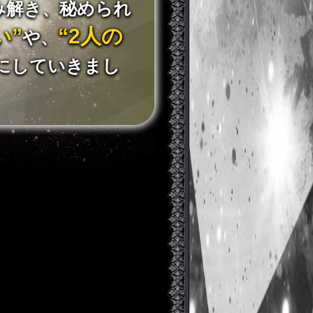
み解き、秘められ
い”
“2人の
や、
にしていきまし