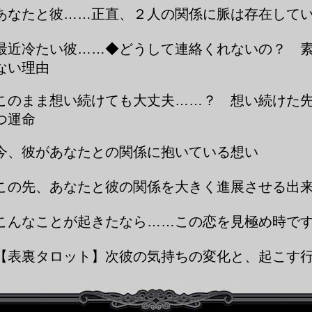
あなたと彼……正直、２人の関係に脈は存在して
最近冷たい彼……◆どうして連絡くれないの？ 
ない理由
このまま想い続けても大丈夫……？ 想い続けた
つ運命
今、彼があなたとの関係に抱いている想い
この先、あなたと彼の関係を大きく進展させる出
こんなことが起きたなら……この恋を見極め時で
【表裏タロット】次彼の気持ちの変化と、起こす