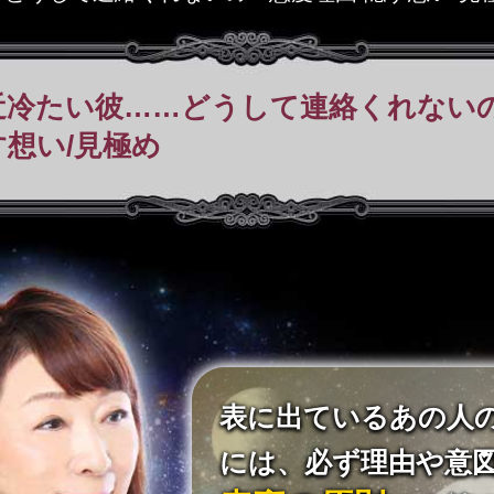
近冷たい彼……どうして連絡くれないの
す想い/見極め
表に出ているあの人
には、必ず理由や意