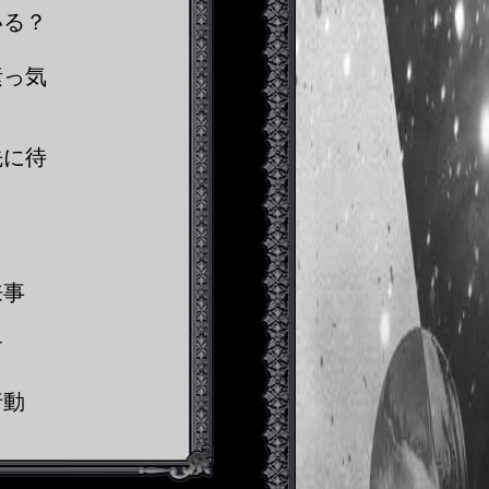
いる？
素っ気
先に待
来事
す
行動