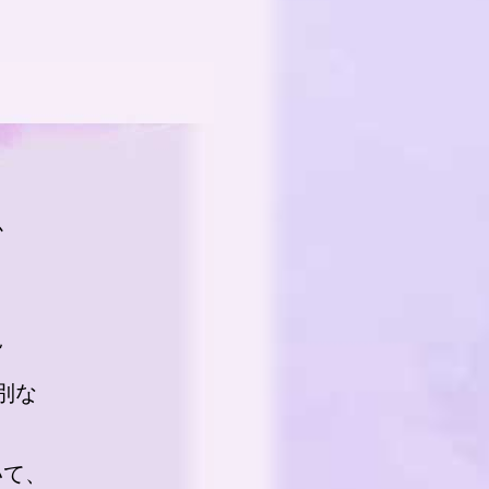
か
況
別な
いて、