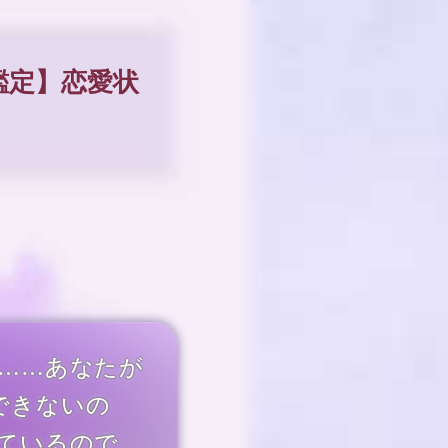
鑑定】恋愛状
人……あなたが
できないの
しているので