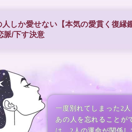
の人しか愛せない【本気の愛貫く復縁
恋脈/下す決意
一度別れてしまった2
あの人を忘れることが
は、2人の運命が関係