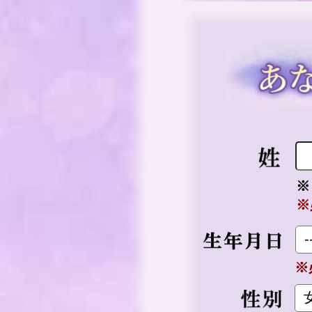
※
※
※