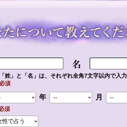
「姓」と「名」は、それぞれ全角7文字以内で入
必須
年
月
必須