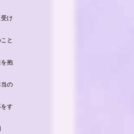
ち受け
のこと
練を抱
本当の
応をす
期