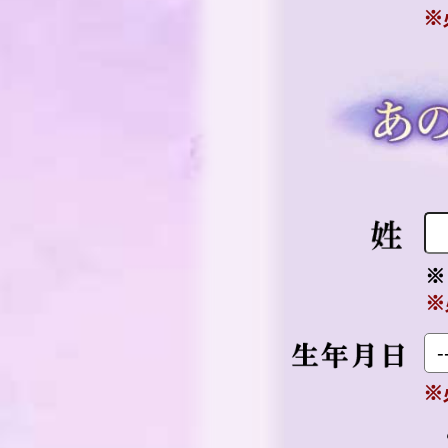
※
※
※
※