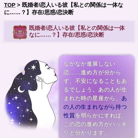
TOP
> 既婚者/恋人いる彼【私との関係は一体な
に……？】存在/思惑/恋決断
既婚者/恋人いる彼【私との関係は一体
なに……？】存在/思惑/恋決断
なかなか進展しない
恋……進め方が分から
ず、不安になることもあ
るでしょう。あの人が生
まれた時の星座から、
あ
の人の生まれながら持つ
性質
を明らかにすれば、
この恋の進め方がハッキ
リと分かります。