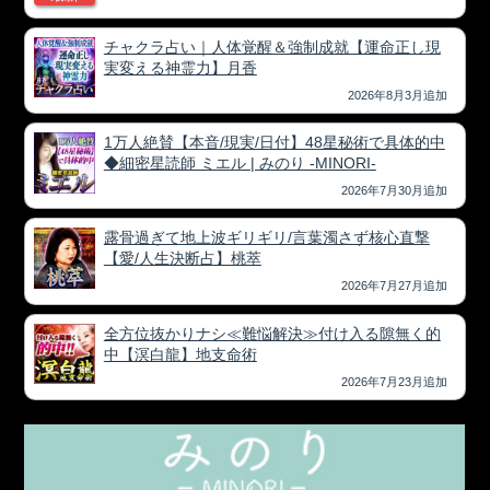
チャクラ占い｜人体覚醒＆強制成就【運命正し現
実変える神霊力】月香
2026年8月3月追加
1万人絶賛【本音/現実/日付】48星秘術で具体的中
◆細密星読師 ミエル | みのり -MINORI-
2026年7月30月追加
露骨過ぎて地上波ギリギリ/言葉濁さず核心直撃
【愛/人生決断占】桃萃
2026年7月27月追加
全方位抜かりナシ≪難悩解決≫付け入る隙無く的
中【溟白龍】地支命術
2026年7月23月追加