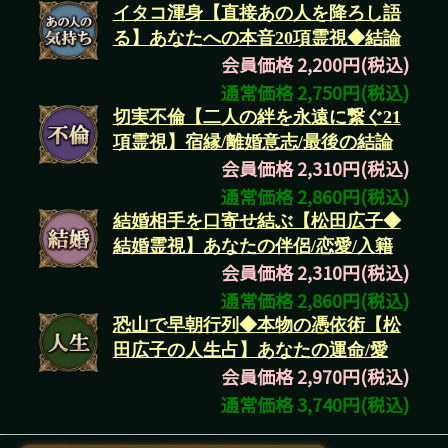
イタコ渾身【直接あの人を降ろし語
る】あなたへの本音20項霊視◆結論
会員価格 2,200円(税込)
通常価格 2,750円(税込)
切実不倫【二人の絆を永遠に繋ぐ21
項霊視】宿縁/離婚意志/最後の結論
会員価格 2,310円(税込)
通常価格 2,860円(税込)
結婚相手を口寄せ結ぶ【松田広子◆
結婚霊視】あなたの伴侶/恋愛/入籍
会員価格 2,310円(税込)
通常価格 2,860円(税込)
恐山で早朝行列◆本物の憑依術【松
田広子の人生占】あなたの運命/愛
会員価格 2,970円(税込)
通常価格 3,740円(税込)