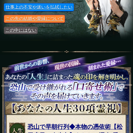
仕事上の不安や迷いを払拭したい
この先の結婚や愛縁について
この中にはない
恐山で早朝行列◆本物の憑依術【松