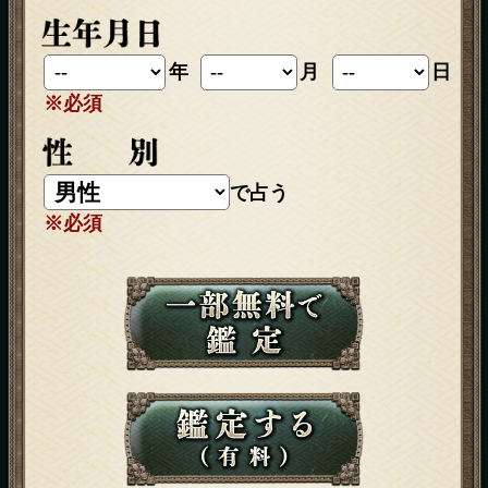
年
月
日
※必須
で占う
※必須