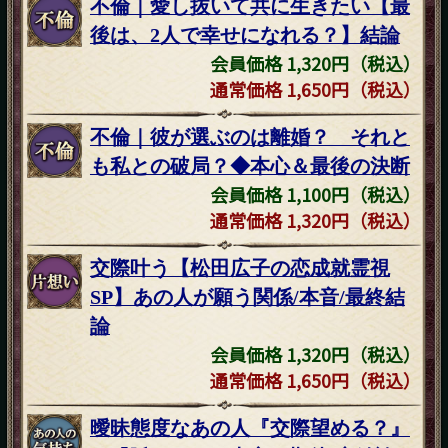
不倫｜愛し抜いて共に生きたい【最
後は、2人で幸せになれる？】結論
会員価格 1,320円（税込）
通常価格 1,650円（税込）
不倫｜彼が選ぶのは離婚？ それと
も私との破局？◆本心＆最後の決断
会員価格 1,100円（税込）
通常価格 1,320円（税込）
交際叶う【松田広子の恋成就霊視
SP】あの人が願う関係/本音/最終結
論
会員価格 1,320円（税込）
通常価格 1,650円（税込）
曖昧態度なあの人『交際望める？』