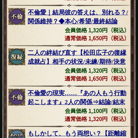
不倫愛｜結局彼の答えは、別れる？/
関係維持？◆本心/希望/最終結論
会員価格 1,320円（税込）
通常価格 1,650円（税込）
二人の絆結び直す【松田広子の復縁
成就占】相手の状況/未練/期待/決意
会員価格 1,320円（税込）
通常価格 1,650円（税込）
不倫愛の現実……『あの人もう行動
起こします』2人の関係⇒結論/結末
会員価格 1,100円（税込）
通常価格 1,320円（税込）
もしかして、もう両想い？【距離縮