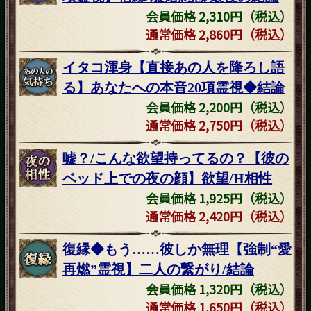
会員価格 2,310円（税込）
通常価格 2,860円（税込）
イタコ渾身【直接あの人を降ろし語
る】あなたへの本音20項霊視◆結論
会員価格 2,200円（税込）
通常価格 2,750円（税込）
嘘？/こんな欲望持ってるの？【彼の
ベッド上での夜の顔】欲望/H相性
会員価格 1,925円（税込）
通常価格 2,420円（税込）
復縁◆もう……彼しか無理【強制“愛
再燃”霊視】二人の繋がり/結論
会員価格 1,320円（税込）
通常価格 1,650円（税込）