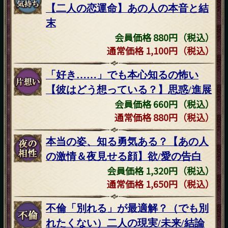
【二人の恋運命】あの人の本音と結
末
会員価格 880円（税込）
通常価格 1,100円（税込）
「好き……」でも本心知るの怖い
【彼はどう想っている？】思惑/進展
会員価格 660円（税込）
通常価格 880円（税込）
本当の姿、知る勇気ある？【あの人
の激情＆夜見せる顔】欲/愛の告白
会員価格 1,320円（税込）
通常価格 1,650円（税込）
不倫「別れる」が最適解？（でも別
れたくない）二人の現実/未来/結論