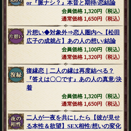
or『脈ナシ？』本音と期待/恋結論
会員価格 1,320円（税込）
通常価格 1,650円（税込）
片想い◆対象外⇒恋人圏内へ【松田
広子の成就占】あの人の想い/結論
会員価格 1,100円（税込）
通常価格 1,320円（税込）
復縁恋｜二人の縁は再度結べる？
『答えは〇〇です』あの人の真意/決
着
会員価格 1,320円（税込）
通常価格 1,650円（税込）
二人が一夜を共にしたら【彼が見せ
る本性＆欲望】SEX相性/想いの変化