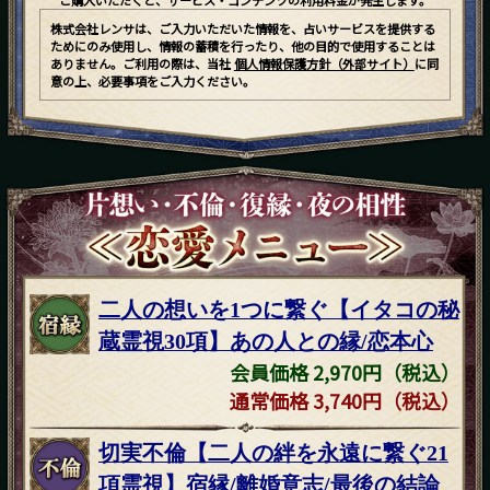
ご購入いただくと、サービス・コンテンツの利用料金が発生します。
株式会社レンサは、ご入力いただいた情報を、占いサービスを提供する
ためにのみ使用し、情報の蓄積を行ったり、他の目的で使用することは
ありません。ご利用の際は、当社
個人情報保護方針（外部サイト）
に同
意の上、必要事項をご入力ください。
二人の想いを1つに繋ぐ【イタコの秘
蔵霊視30項】あの人との縁/恋本心
会員価格 2,970円（税込）
通常価格 3,740円（税込）
切実不倫【二人の絆を永遠に繋ぐ21
項霊視】宿縁/離婚意志/最後の結論