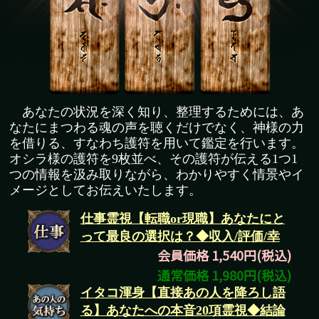
あなたの状況を深く知り、整理するためには、あ
なたにまつわる魂の声を聴くだけでなく、神様の力
を借りる、すなわち護符を用いて鑑定を行います。
オシラ様の護符を9枚並べ、その護符が伝える1つ1
つの情報を汲み取りながら、わかりやすく情景やイ
メージとしてお伝えいたします。
仕事霊視【転職or現職】あなたにと
って最良の選択は？◆収入/評価/幸
会員価格 1,540円(税込)
通常価格 1,980円(税込)
イタコ渾身【直接あの人を降ろし語
る】あなたへの本音20項霊視◆結論