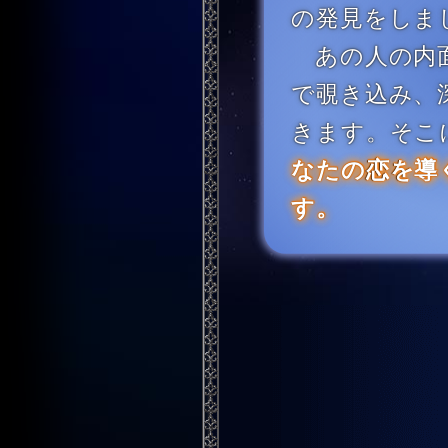
の発見をしま
あの人の内
で覗き込み、
きます。そこ
なたの恋を導
す。