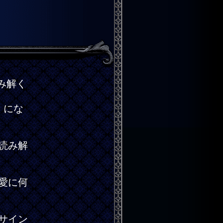
み解く
】にな
読み解
愛に何
サイン