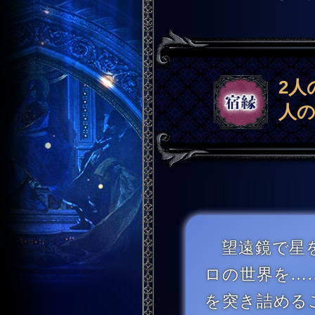
2人
人の
望遠鏡で星を
ロの世界を…
を突き詰める