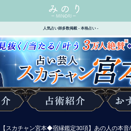
人気占い師多数掲載 - 本格占い -
ぐ【スカチャン宮本◆宿縁鑑定30項】あの人の本音/