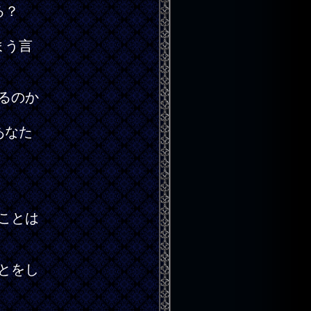
る？
まう言
るのか
あなた
ことは
とをし