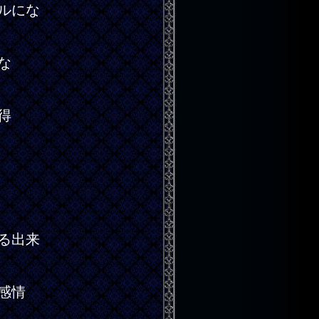
ルにな
な
得
る出来
感情