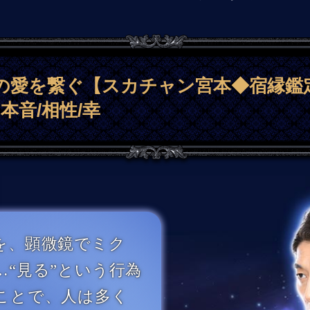
の愛を繋ぐ【スカチャン宮本◆宿縁鑑定
本音/相性/幸
、顕微鏡でミク
…“見る”という行為
ことで、人は多く