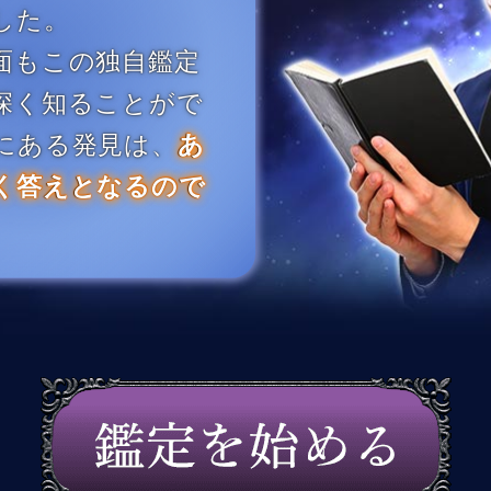
した。
面もこの独自鑑定
深く知ることがで
にある発見は、
あ
く答えとなるので