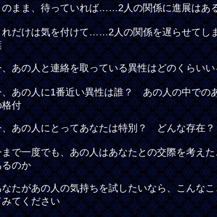
このまま、待っていれば……2人の関係に進展はあ
これだけは気を付けて……2人の関係を遅らせてし
葉
今、あの人と連絡を取っている異性はどのくらいい
今、あの人に1番近い異性は誰？ あの人の中での
の格付
今、あの人にとってあなたは特別？ どんな存在？
今まで一度でも、あの人はあなたとの交際を考えた
あるのか
あなたがあの人の気持ちを試したいなら、こんなこ
てみてください