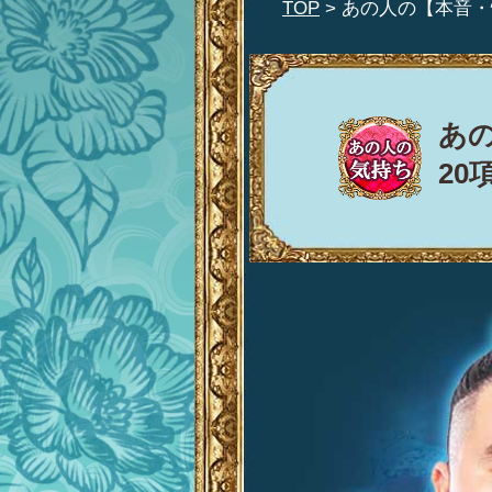
TOP
> あの人の【本音
あ
20