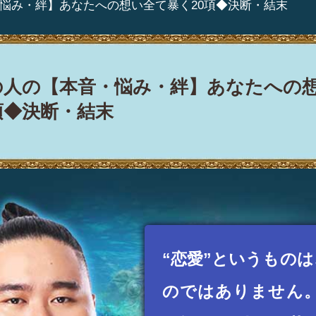
・悩み・絆】あなたへの想い全て暴く20項◆決断・結末
の人の【本音・悩み・絆】あなたへの
項◆決断・結末
“恋愛”というものは
のではありません