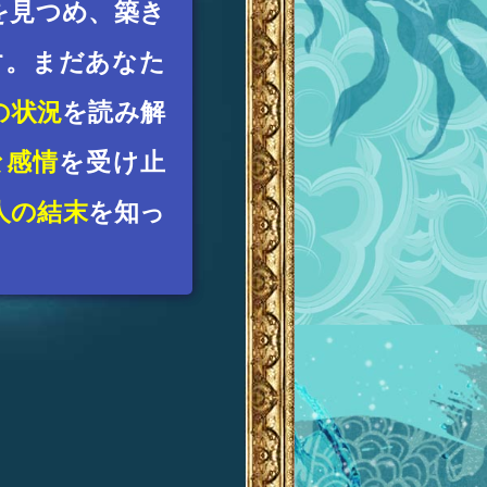
を見つめ、築き
す。まだあなた
の状況
を読み解
な感情
を受け止
人の結末
を知っ