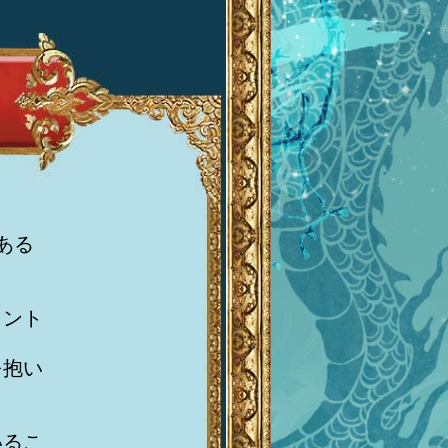
ある
イント
を抱い
いるこ