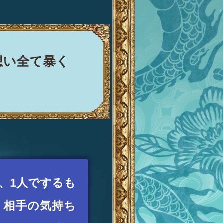
想い全て暴く
、1人でするも
。相手の気持ち