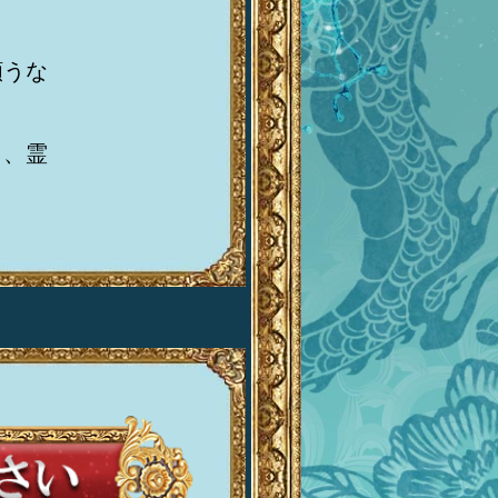
願うな
と、霊