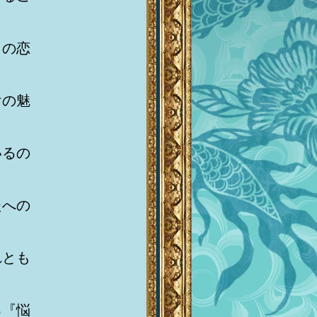
らの恋
けの魅
いるの
たへの
れとも
る『悩