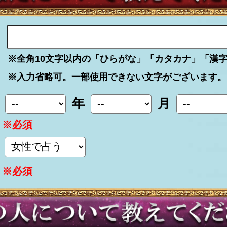
※全角10文字以内の「ひらがな」「カタカナ」「漢
※入力省略可。一部使用できない文字がございます。
年
月
※必須
※必須