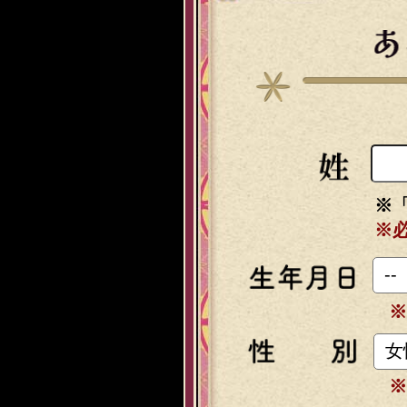
※
※
※
※