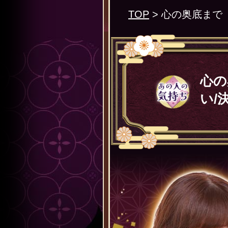
TOP
> 心の奥底まで
心の
い/