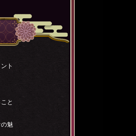
イント
ること
けの魅