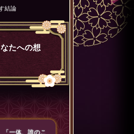
下す結論
あなたへの想
」「一体、誰のこ