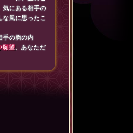
」気にある相手の
んな風に思ったこ
相手の胸の内
や願望
、あなただ