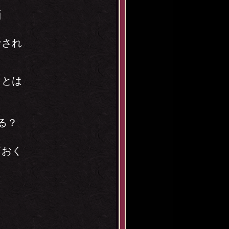
面
なされ
ことは
なる？
ておく