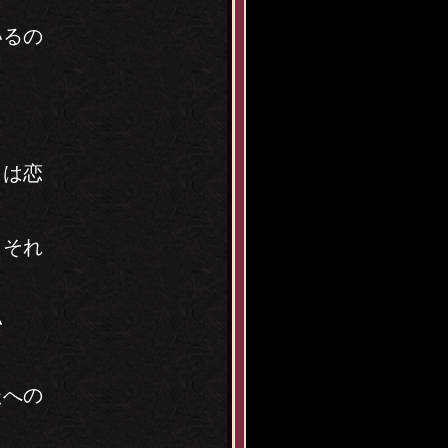
いるの
らは恋
 それ
い
たへの