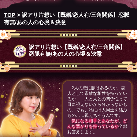
TOP
> 訳アリ片想い【既婚/恋人有/三角関係】恋脈
有無/あの人の心境＆決意
訳アリ片想い【既婚/恋人有/三角関係】
恋脈有無/あの人の心境＆決意
2人の恋に脈はあるのか、恋
人として素敵な相性を持ってい
るか……人と人との関係性って
目に視えないから分からないも
の。でも、私には人同士を結ぶ
もの……視えちゃうんです。
気になる相手とあなたが、ど
んな繋がりを持っているか
全部
お答えします。