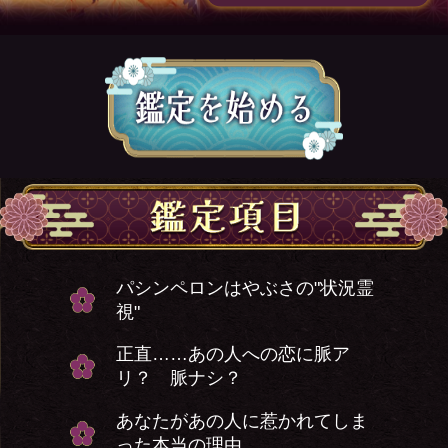
パシンペロンはやぶさの"状況霊
視"
正直……あの人への恋に脈ア
リ？ 脈ナシ？
あなたがあの人に惹かれてしま
った本当の理由