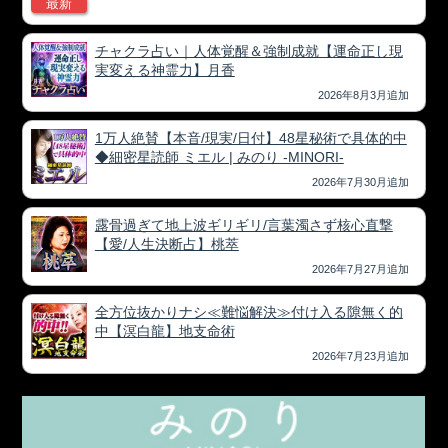
最新
チャクラ占い｜人体覚醒＆強制成就【運命正し現
実変える神霊力】月香
2026年8月3月追加
1万人絶賛【本音/現実/日付】48星秘術で具体的中
◆細密星読師 ミエル | みのり -MINORI-
2026年7月30月追加
露骨過ぎて地上波ギリギリ/言葉濁さず核心直撃
【愛/人生決断占】桃萃
2026年7月27月追加
全方位抜かりナシ≪難悩解決≫付け入る隙無く的
中【溟白龍】地支命術
2026年7月23月追加