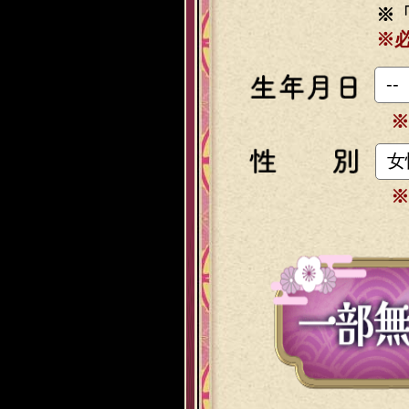
※
※
※
※