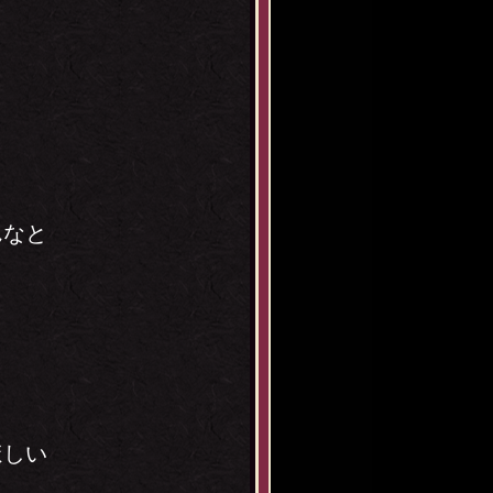
んなと
？
ほしい