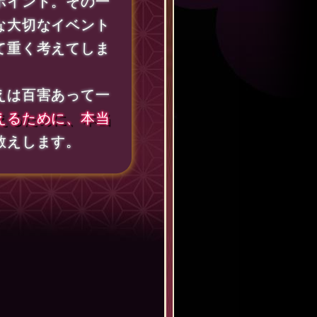
ポイント。その一
な大切なイベント
て重く考えてしま
えは百害あって一
えるために、本当
教えします。