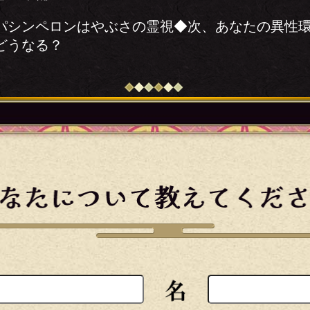
パシンペロンはやぶさの霊視◆次、あなたの異性
どうなる？