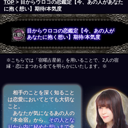
TOP
> 目からウロコの恋鑑定【今、あの人があなた
に抱く想い】期待/本気度
目からウロコの恋鑑定【今、あの人が
あなたに抱く想い】期待/本気度
※こちらでは「宿曜占星術」を用いることで、2人の宿
縁・恋にまつわる全てを明らかにいたします。※
相手のことを深く知ること
は恋愛においてとても大切な
こと。
あなたが気になるあの人の
『本命宿』から、
その人とな
りから内に秘めた想いまで
全