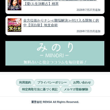
【愛/人生決断占】桃萃
2026年7月27月追加
全方位抜かりナシ≪難悩解決≫付け入る隙無く的
中【溟白龍】地支命術
2026年7月23月追加
利用規約
プライバシーポリシー
お問い合わせ
特定商取引法に基づく表記
メルマガ登録/解除
運営会社 RENSA All Rights Reserved.