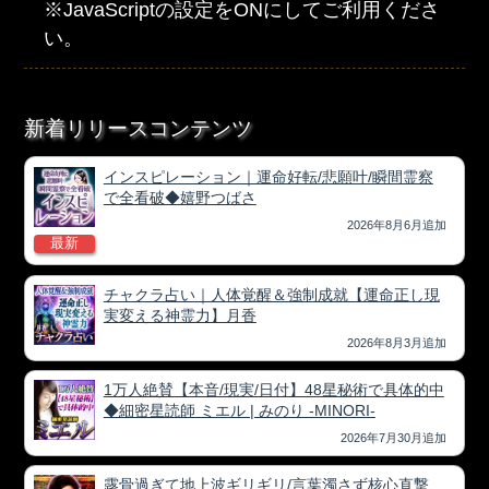
※JavaScriptの設定をONにしてご利用くださ
い。
新着リリースコンテンツ
インスピレーション｜運命好転/悲願叶/瞬間霊察
で全看破◆嬉野つばさ
2026年8月6月追加
最新
チャクラ占い｜人体覚醒＆強制成就【運命正し現
実変える神霊力】月香
2026年8月3月追加
1万人絶賛【本音/現実/日付】48星秘術で具体的中
◆細密星読師 ミエル | みのり -MINORI-
2026年7月30月追加
露骨過ぎて地上波ギリギリ/言葉濁さず核心直撃