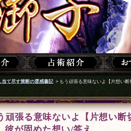
し当て尽す禁断の霊感書記
>
もう頑張る意味ないよ【片想い断
う頑張る意味ないよ【片想い断切
】彼が固めた想い/答え