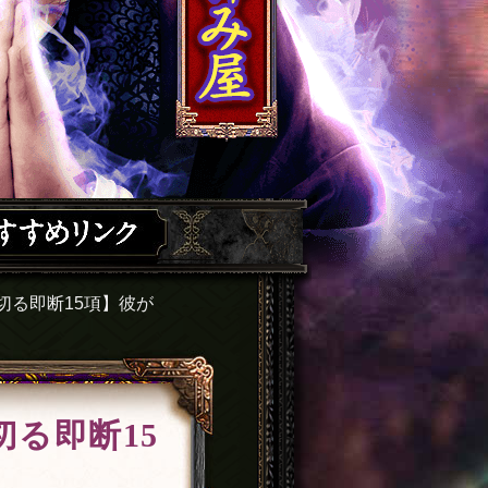
切る即断15項】彼が
る即断15