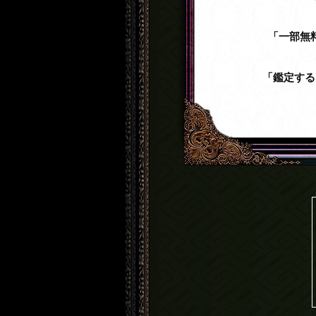
「一部無
「鑑定する