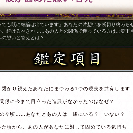
っても既に結論は出ています』あなたの片想いを断切り終わら
か、続けるべきか……あの人との関係で迷っている方はご覧下
への想いと答えとは？
と繋がり視えたあなたにまつわる1つの現実を共有します
の関係に今まで目立った進展がなかったのはなぜ？
後の今頃……あなたとあの人は一緒にいる？ いない？
った頃から、あの人があなたに対して固めている気持ち