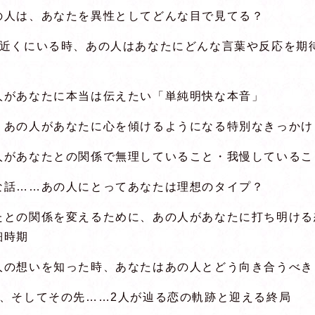
の人は、あなたを異性としてどんな目で見てる？
が近くにいる時、あの人はあなたにどんな言葉や反応を期
？
人があなたに本当は伝えたい「単純明快な本音」
、あの人があなたに心を傾けるようになる特別なきっかけ
人があなたとの関係で無理していること・我慢しているこ
な話……あの人にとってあなたは理想のタイプ？
たとの関係を変えるために、あの人があなたに打ち明ける
細時期
人の想いを知った時、あなたはあの人とどう向き合うべき
後、そしてその先……2人が辿る恋の軌跡と迎える終局