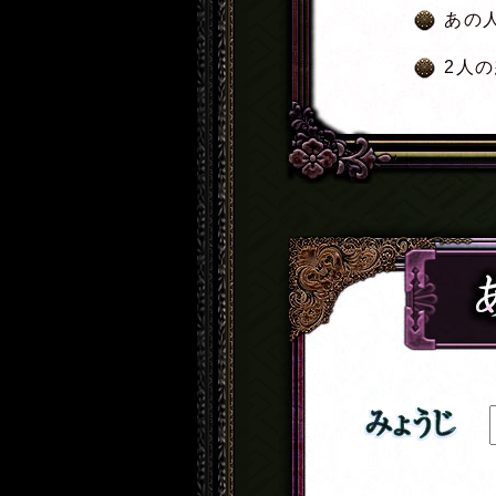
あの
2人