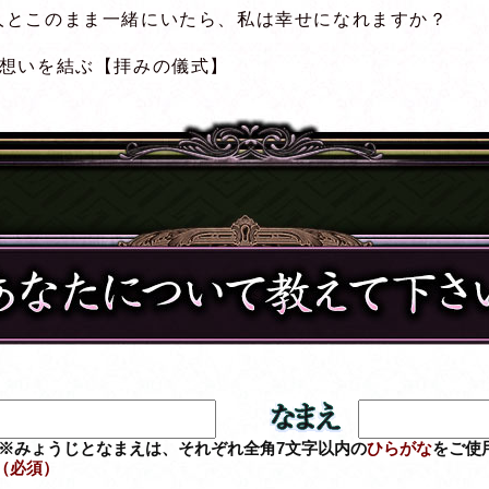
人とこのまま一緒にいたら、私は幸せになれますか？
の想いを結ぶ【拝みの儀式】
※みょうじとなまえは、それぞれ全角7文字以内の
ひらがな
をご使
（必須）