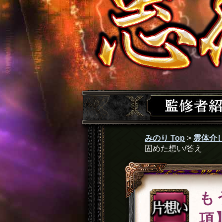
みのり Top
>
霊体介
固めた想い/答え
も
項