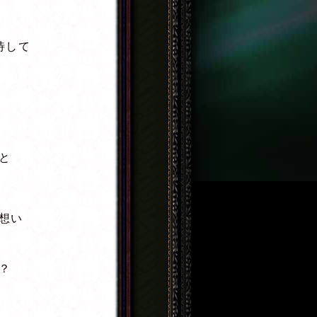
待して
と
想い
？