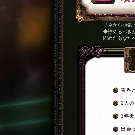
『今から頑張
◆諦めるべき
固めたあなた
霊界
2人
1年
出会