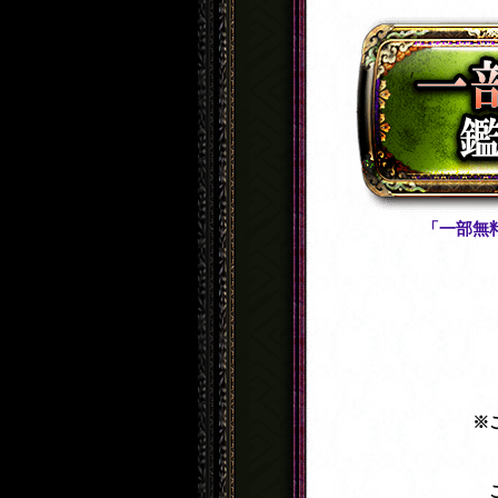
「一部無
※