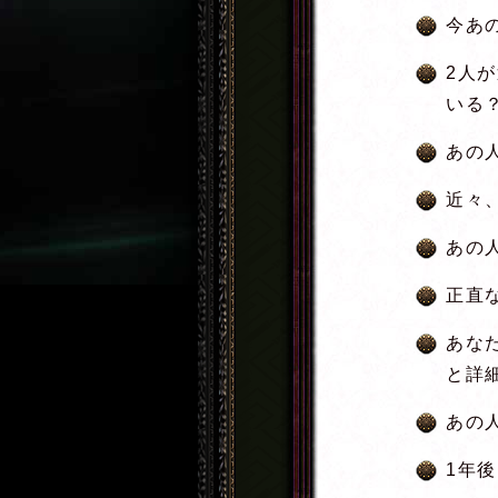
今あ
2人
いる
あの
近々
あの
正直
あな
と詳
あの
1年