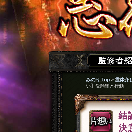
みのり Top
>
霊体介
い】愛願望と行動
結
決