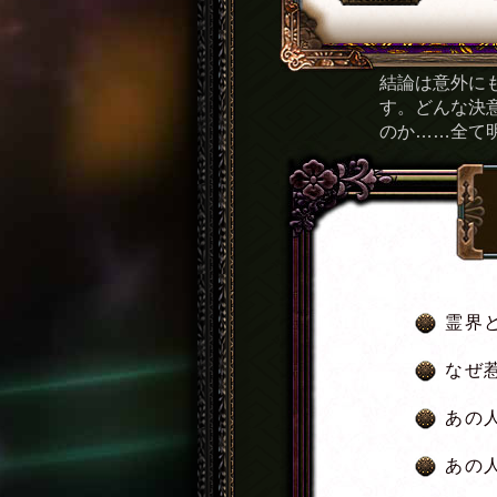
結論は意外に
す。どんな決
のか……全て
霊界
なぜ
あの
あの