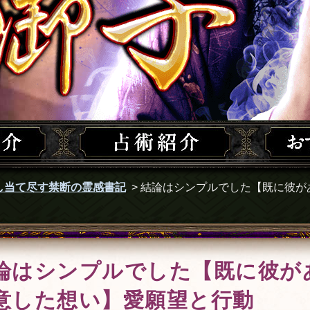
し当て尽す禁断の霊感書記
>
結論はシンプルでした【既に彼が
論はシンプルでした【既に彼が
意した想い】愛願望と行動