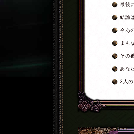
最後
結論
今あ
まも
その
あな
2人