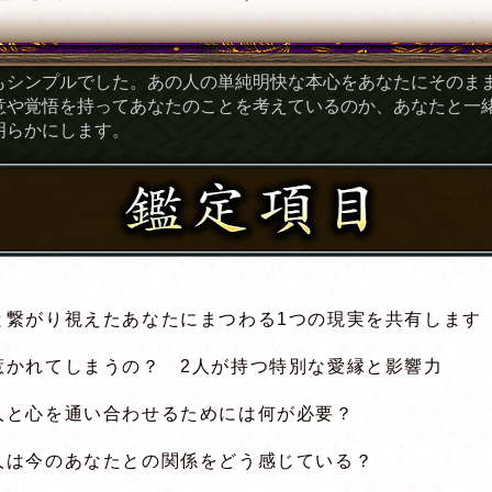
もシンプルでした。あの人の単純明快な本心をあなたにそのま
意や覚悟を持ってあなたのことを考えているのか、あなたと一
明らかにします。
と繋がり視えたあなたにまつわる1つの現実を共有します
惹かれてしまうの？ 2人が持つ特別な愛縁と影響力
人と心を通い合わせるためには何が必要？
人は今のあなたとの関係をどう感じている？