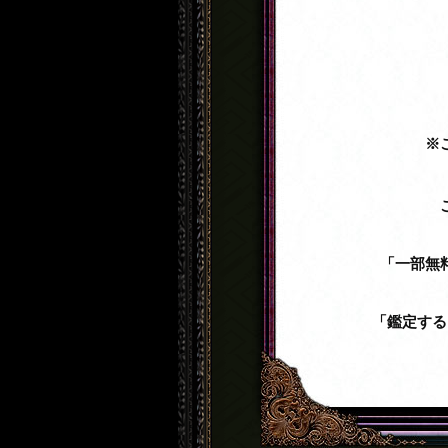
※
「一部無
「鑑定する