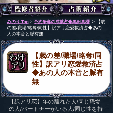
【歳の差/職場/略奪/同
性】訳アリ恋愛救済占
◆あの人の本音と脈有
無
【訳アリ恋】年の離れた人/同じ職場
の人/パートナーがいる人/同じ性を持
った人……難しい相手を好きにな
り、悩んでいるあなた。先の見えな
いこの恋が今後どんな軌跡を辿りど
んな結末を迎えるのか、お伝えしま
す。
こうしてあなたにお会いして、お
名前を読み上げ、さらにはあなた
のお生まれを読み解いて……そう
してあなたを深く知るうちに私の