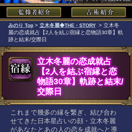
立木冬麗の恋成就占
【2人を結ぶ宿縁と恋
物語30章】軌跡と結末/
交際日
これまで幾多の縁を繋ぎ、結び合わ
せてきた日本星占いの顔・立木冬麗
があなたとあの人の恋を成就へと導
きます。2人の間に訪れる出来事も急
接近する転機も全てお見せします。
結末までしっかり見届けてくださ
い。