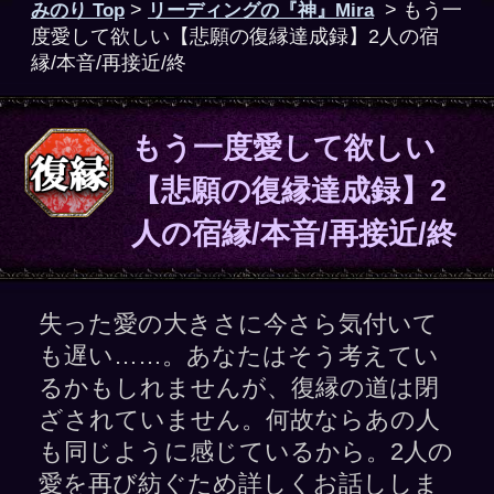
人の宿縁/本音/再接近/終
失った愛の大きさに今さら気付いて
も遅い……。あなたはそう考えてい
るかもしれませんが、復縁の道は閉
ざされていません。何故ならあの人
も同じように感じているから。2人の
愛を再び紡ぐため詳しくお話ししま
す。
鑑定項目
Miraからのご挨拶