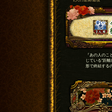
『あの人のこ
じている“距
形で終結する