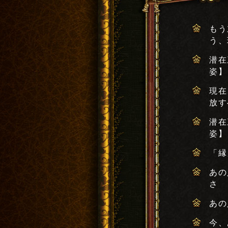
もう
う、
潜在
姿】
現在
放す
潜在
姿】
「縁
あの
さ
あの
今、