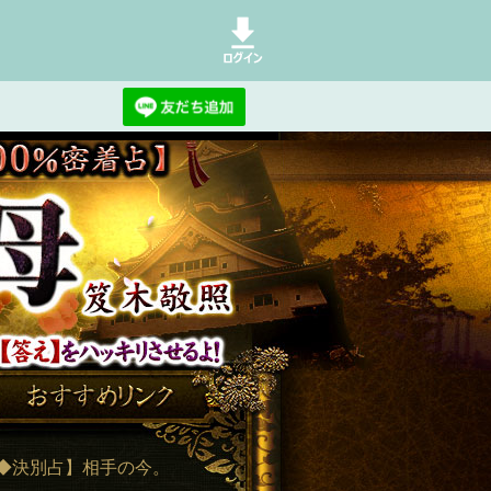
なくていいんだよ。私に全部任せて頂
◆決別占】相手の今。