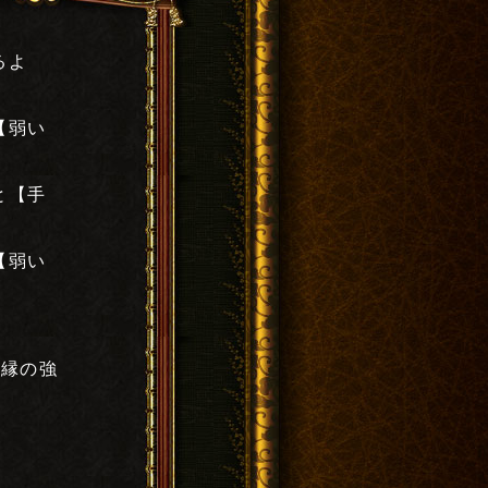
るよ
【弱い
と【手
【弱い
と縁の強