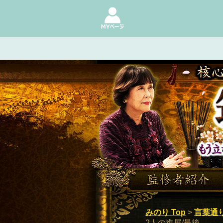
核心“ど真ん中”当てられボロ泣き
みのり Top
>
言葉通
2人の進展/最後