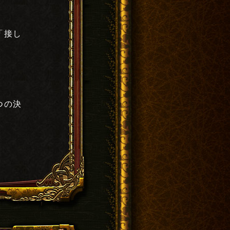
「接し
つの決