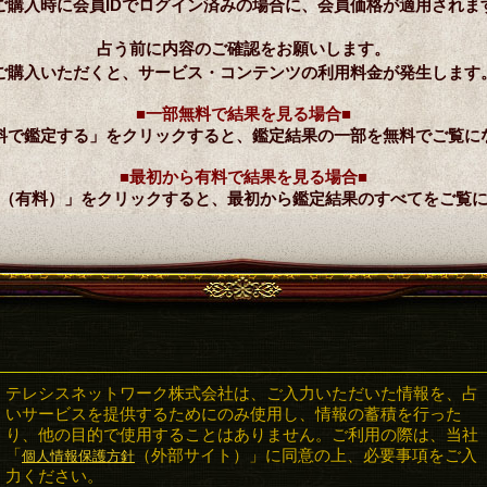
ご購入時に会員IDでログイン済みの場合に、会員価格が適用されま
占う前に内容のご確認をお願いします。
ご購入いただくと、サービス・コンテンツの利用料金が発生します
■一部無料で結果を見る場合■
料で鑑定する」をクリックすると、鑑定結果の一部を無料でご覧に
■最初から有料で結果を見る場合■
（有料）」をクリックすると、最初から鑑定結果のすべてをご覧
テレシスネットワーク株式会社は、ご入力いただいた情報を、占
いサービスを提供するためにのみ使用し、情報の蓄積を行った
り、他の目的で使用することはありません。ご利用の際は、当社
「
（外部サイト）」に同意の上、必要事項をご入
個人情報保護方針
力ください。