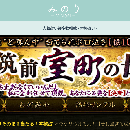
人気占い師多数掲載 - 本格占い -
【懐100％密着占】筑前室町の母 笈木敬照 もう立ち止まら
戴。あなたに必要な【決断】と【答え】をハッキリさせるよ！
りそのまま当たる！本物占
>
今ケリつけるよ！【苦し過ぎる恋