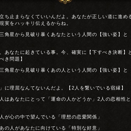
立ち止まらなくていいんだよ。あなたが正しい道に進め
現実をハッキリ伝えるからね。
三角星から見破り暴くあなたという人間の【強い姿】と
、あなたに起きている事。今、確実に【下すべき決断】
べき問題】
三角星から見破り暴くあの人という人間の【強い姿】と
」に理屈なんてないんだよ。【2人を繋いでいる宿縁】
人はあなたにとって「運命の人かどうか」2人の恋相性
人が心の中で望んでいる「理想の恋愛関係」
あの人があなたに向けている「特別な好意」