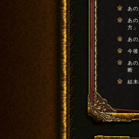
あの
あの
方」
あの
今後
あの
断
結末