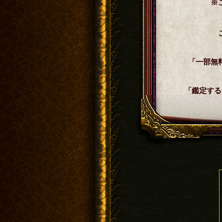
※
「一部無
「鑑定する