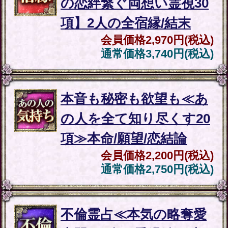
なたを愛する異性
会員価格
1,540円(税込)
通常価格
1,980円(税込)
▲カテゴリーTOPへ
頼れば人生激変“5年/10年
後を霊視”あなたの全転
機＆人生＋愛/職/財