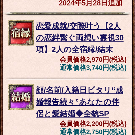
後を霊視”あなたの全転
機＆人生＋愛/職/財
会員価格
2,310円(税込)
通常価格
2,860円(税込)
赤面注意※H相性/フェチ/
口説き方【あの人全部を
スッ裸】愛欲霊視SP
会員価格
1,980円(税込)
通常価格
2,530円(税込)