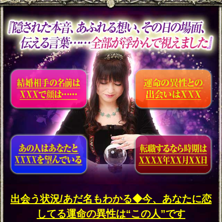
あの人と想い通じ合い、交際できる
日は訪れる？
あの人と男女の仲になれる？ どん
な夜を過ごす？
結婚のチャンスはいつ？ どこで結
婚相手と出会う？
恋愛成就/交際叶う【2人