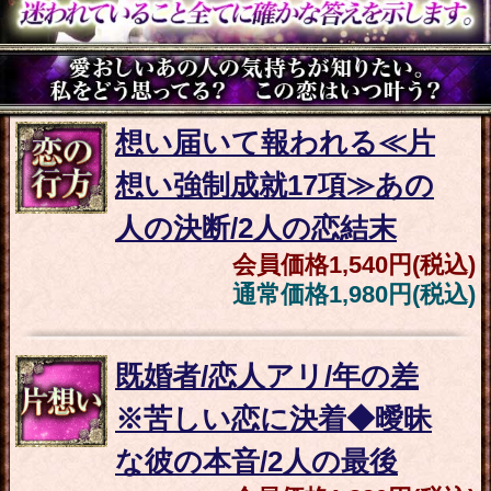
恋愛成就/交際叶う【2人