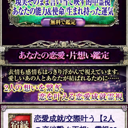
▲カテゴリーTOPへ
顔/名前/入籍日ピタリ“成
婚報告続々”あなたの伴
侶と愛結婚◆全貌SP
会員価格
2,200円(税込)
通常価格
2,750円(税込)
“全部視えたわ”出会う日/
場所/あだ名も特定◆今あ