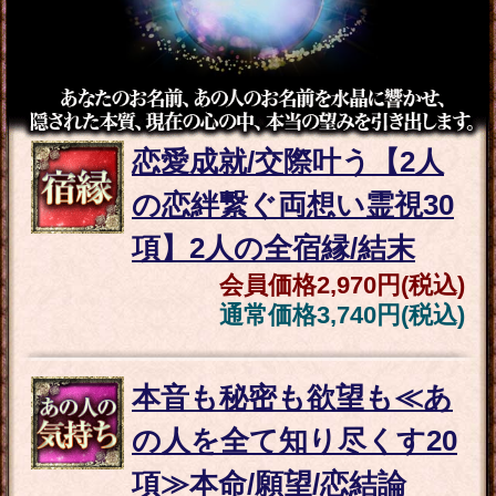
専門≫2人の愛縁結ぶ凄
霊視/葛藤/選択/3年後
会員価格
2,310円(税込)
通常価格
2,860円(税込)
顔/名前/入籍日ピタリ“成
婚報告続々”あなたの伴
侶と愛結婚◆全貌SP
会員価格
2,200円(税込)
通常価格
2,750円(税込)