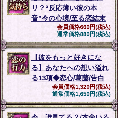
OSに標準搭載されているブ
ラウザ。
※JavaScriptの設定をオンにし
てご利用ください。
※Cookieの設定をONにしてご利
用ください。
決済方法について
当コンテンツお支払いには、
クレジットカード・携帯キャリ
ア決済・WebMoneyをご利用い
ただけます。
他者による不正利用防止のた
め、クレジットカード情報のほ
かに、セキュリティコード、お
電話番号、メールアドレスをご
入力いただく方式を採用してお
ります。お客様に安心してご利
用いただけるよう、入力いただ
いた情報は、ＳＳＬで暗号化さ
れ、送信されます。
特定商取引法に基づく表記