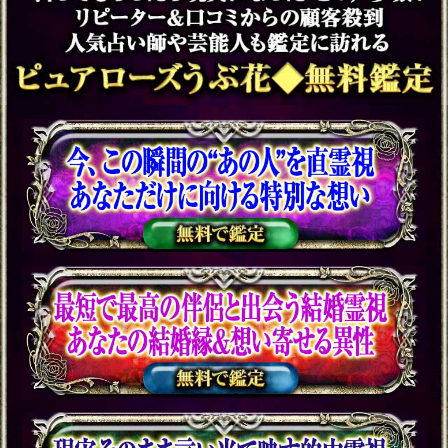
音】急展開/2人の恋決着
会員価格
1,320円(税込)
通常価格
1,650円(税込)
あの人、上手に隠してる
【あなたに見せない本
音】本当の望み/恋行方
会員価格
1,320円(税込)
通常価格
1,650円(税込)
あら、年の差気にして
る？【年下彼への片想
い】2人の現実/転機/最後
会員価格
1,320円(税込)
通常価格
1,650円(税込)