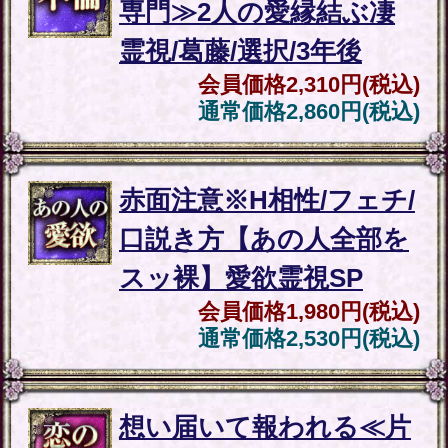
会員価格
2,310円(税込)
通常価格
2,860円(税込)
最速キャリアUP仕事霊占
【望む成功＆昇給叶う】
あなたの才/転機/年収
会員価格
1,760円(税込)
通常価格
2,200円(税込)
仕事/恋愛/人間関係【次あ
なたが直面する重大局面
○月○日】起こる事
会員価格
660円(税込)
通常価格
880円(税込)
【残りの人生⇒全特定/晩
年の安泰叶える58項】あ