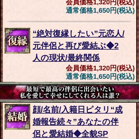
の恋絆繋ぐ両想い霊視30
項】2人の全宿縁/結末
会員価格
2,970円(税込)
通常価格
3,740円(税込)
本音も秘密も欲望も≪あ
の人を全て知り尽くす20
項≫本命/願望/恋結論
会員価格
2,200円(税込)
通常価格
2,750円(税込)
不倫霊占≪本気の略奪愛
専門≫2人の愛縁結ぶ凄
霊視/葛藤/選択/3年後
会員価格
2,310円(税込)
通常価格
2,860円(税込)