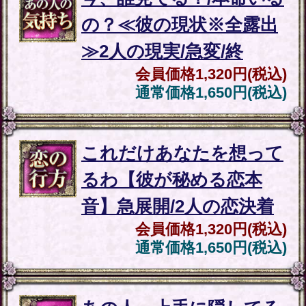
特定商取引法に基づく表記
このサービスのお問い合わせは
をご覧ください。
こちら
新着リリースコンテンツ
インスピレーション｜運命好転/悲
願叶/瞬間霊察で全看破◆嬉野つば
最新
さ
2026年8月6月追加
チャクラ占い｜人体覚醒＆強制成
就【運命正し現実変える神霊力】
月香
2026年8月3月追加
1万人絶賛【本音/現実/日付】48星
秘術で具体的中◆細密星読師 ミエ