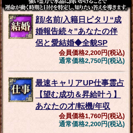
頼れば人生激変“5年/10年
後を霊視”あなたの全転
機＆人生＋愛/職/財
会員価格
2,310円(税込)
通常価格
2,860円(税込)
最速キャリアUP仕事霊占
【望む成功＆昇給叶う】
あなたの才/転機/年収
会員価格
1,760円(税込)
通常価格
2,200円(税込)
仕事/恋愛/人間関係【次あ
なたが直面する重大局面
○月○日】起こる事
会員価格
660円(税込)
通常価格
880円(税込)