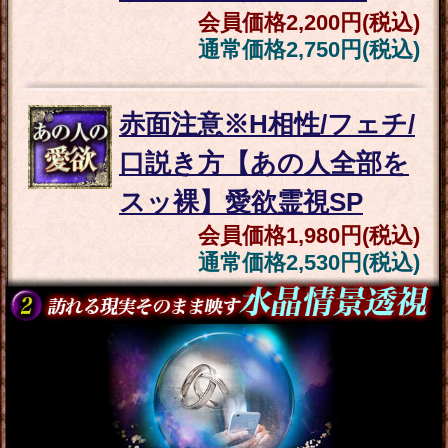
最速キャリアUP仕事霊占
【望む成功＆昇給叶う】
あなたの才/転機/年収
会員価格
1,760円(税込)
通常価格
2,200円(税込)
頼れば人生激変“5年/10年
後を霊視”あなたの全転
機＆人生＋愛/職/財
会員価格
2,310円(税込)
通常価格
2,860円(税込)