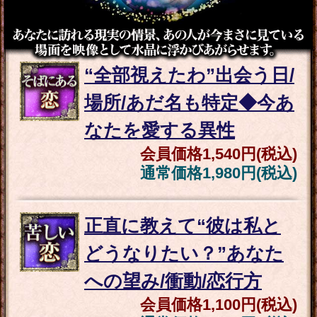
想い届いて報われる≪片
想い強制成就17項≫あの
人の決断/2人の恋結末
会員価格
1,540円(税込)
通常価格
1,980円(税込)
既婚者/恋人アリ/年の差
※苦しい恋に決着◆曖昧
な彼の本音/2人の最後
会員価格
1,320円(税込)
通常価格
1,650円(税込)
“絶対復縁したい”元恋人/
元伴侶と再び愛結ぶ◆2