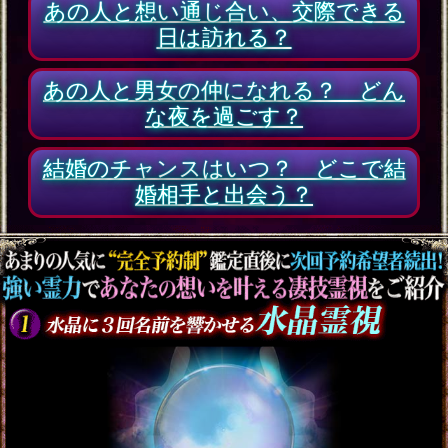
“全部視えたわ”出会う日/
場所/あだ名も特定◆今あ
なたを愛する異性
会員価格
1,540円(税込)
通常価格
1,980円(税込)
正直に教えて“彼は私と
どうなりたい？”あなた
への望み/衝動/恋行方
会員価格
1,100円(税込)
通常価格
1,320円(税込)
不倫霊占≪本気の略奪愛