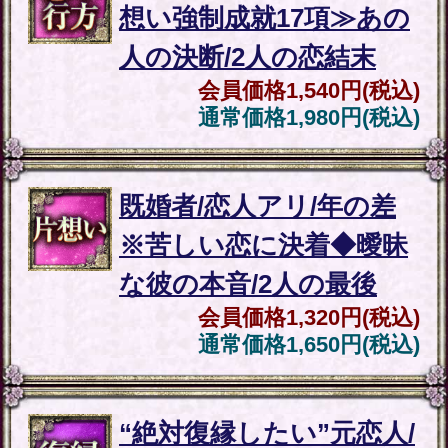
なたの人生総合霊視
会員価格
3,850円(税込)
通常価格
5,060円(税込)
▲カテゴリーTOPへ
注意事項
ご利用料金について
「血族継承※霊能者7代目【想
い/情景映す水晶霊視】ピュアロ
ーズうぶ花」は有料コンテンツ
です。占いをご購入の都度、表
示料金のお支払いが必要となり
ます。同じ占いメニューを同じ
内容で占う場合でも、その都度
料金が発生しますのでご注意く
ださい。
占い結果について
一度ご購入いただいた占い結果