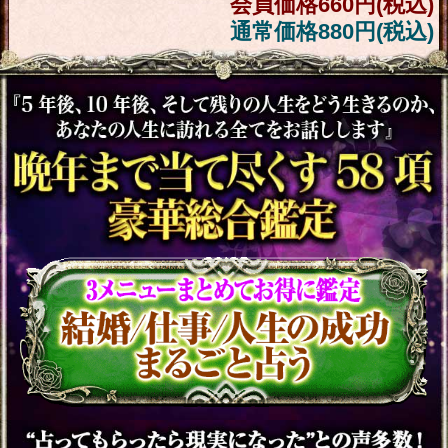
会員価格
660円(税込)
通常価格
880円(税込)
【彼をもっと好きにな
る】あなたへの想い溢れ
る13項◆恋心/葛藤/告白
会員価格
1,320円(税込)
通常価格
1,650円(税込)
今、誰見てる？/本命いる
の？≪彼の現状※全露出
≫2人の現実/急変/終
会員価格
1,320円(税込)
通常価格
1,650円(税込)
これだけあなたを想って
るわ【彼が秘める恋本