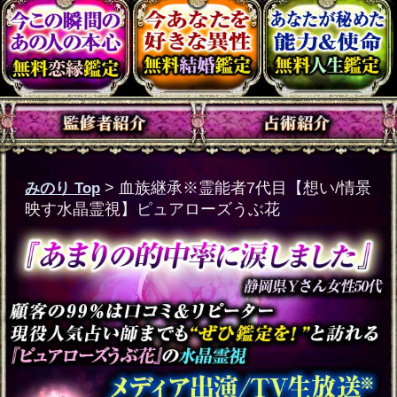
みのり Top
>
血族継承※霊能者7代目【想い/情景
映す水晶霊視】ピュアローズうぶ花
あら、年の差気にして
る？【年下彼への片想