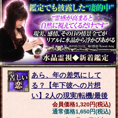
い】2人の現実/転機/最後
会員価格
1,320円(税込)
通常価格
1,650円(税込)
2024年5月28日
追加
恋愛成就/交際叶う【2人
の恋絆繋ぐ両想い霊視30
項】2人の全宿縁/結末
会員価格
2,970円(税込)
通常価格
3,740円(税込)
顔/名前/入籍日ピタリ“成
婚報告続々”あなたの伴
侶と愛結婚◆全貌SP
会員価格
2,200円(税込)
通常価格
2,750円(税込)
頼れば人生激変“5年/10年