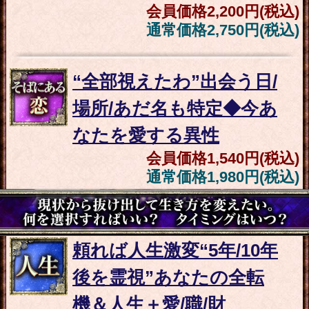
赤面注意※H相性/フェチ/
口説き方【あの人全部を
スッ裸】愛欲霊視SP
会員価格
1,980円(税込)
通常価格
2,530円(税込)
想い届いて報われる≪片
想い強制成就17項≫あの
人の決断/2人の恋結末
会員価格
1,540円(税込)
通常価格
1,980円(税込)
既婚者/恋人アリ/年の差
※苦しい恋に決着◆曖昧
な彼の本音/2人の最後
会員価格
1,320円(税込)
通常価格
1,650円(税込)