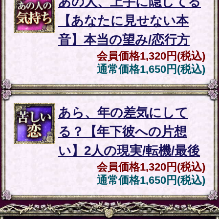
ル | みのり -MINORI-
2026年7月30月追加
露骨過ぎて地上波ギリギリ/言葉濁
さず核心直撃【愛/人生決断占】桃
萃
2026年7月27月追加
全方位抜かりナシ≪難悩解決≫付
け入る隙無く的中【溟白龍】地支
命術
2026年7月23月追加
利用規約
プライバシーポリシー
お問い合わせ