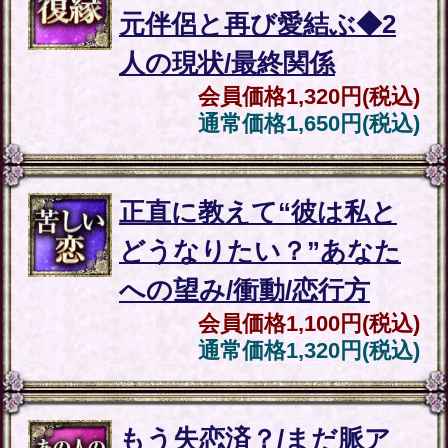
は、最初に購入された日を含め
10日間閲覧が可能です。ご購入
した際に送信されます注文受付
自動配信メールをご確認いただ
き、そちらに記載されておりま
すURLより閲覧することが可能
です。ご購入した占い結果をデ
ータとして保存しておくことは
できませんので、10日間を超え
て保存されたい場合は別途プリ
ントアウト等されることを推奨
いたします。
動作環境
各商品ページにも動作環境が明
記されておりますのでご確認く
ださい。
この占い番組は、次の環境でご
利用ください。
＜OS＞
Android 5.0以降
iOS 10.0以降
＜ブラウザ＞