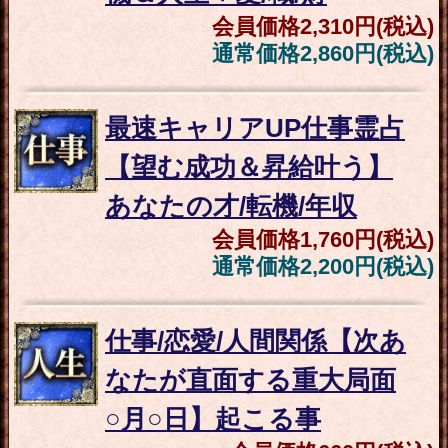
“絶対復縁したい”元恋人/
元伴侶と再び愛結ぶ◆2
人の現状/最終関係
会員価格
1,320円(税込)
通常価格
1,650円(税込)
正直に教えて“彼は私と
どうなりたい？”あなた
への望み/衝動/恋行方
会員価格
1,100円(税込)
通常価格
1,320円(税込)
もう失恋済？/まだ脈ア
リ？“反応薄い彼の本
音”今の心境/至る恋結末