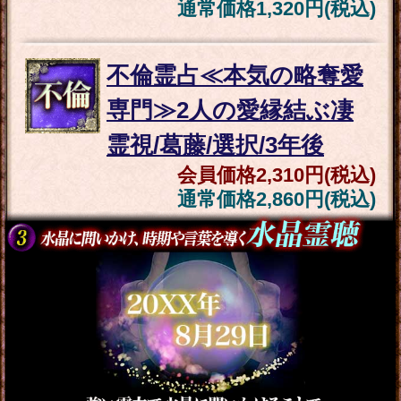
人の現状/最終関係
会員価格
1,320円(税込)
通常価格
1,650円(税込)
顔/名前/入籍日ピタリ“成
婚報告続々”あなたの伴
侶と愛結婚◆全貌SP
会員価格
2,200円(税込)
通常価格
2,750円(税込)
“全部視えたわ”出会う日/
場所/あだ名も特定◆今あ
なたを愛する異性
会員価格
1,540円(税込)
通常価格
1,980円(税込)