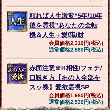
出会う状況/あだ名もわかる◆今、あなたに恋
してる運命の異性は“この人”です
本音も秘密も丸裸≪あの人の全てがわかる≫あ
なたへの欲望/願望/特別な感情
『あなたのこと、あの人の
こと……想いをこめて、水
晶に3回、お名前を響かせま
しょう。さまざまな想いや
答えが伝わってきます』
2人の心の繋がり
、訪れる場
面、
人生が変わる瞬間
まで
鮮やかに浮かびあがりま
す。