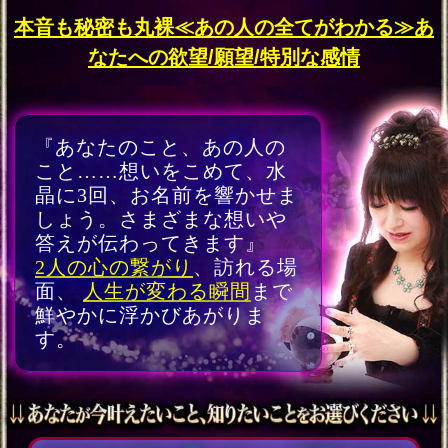
の恋絆繋ぐ両想い霊視30
項】2人の全宿縁/結末
会員価格
2,970円(税込)
通常価格
3,740円(税込)
本音も秘密も欲望も≪あ
の人を全て知り尽くす20
項≫本命/願望/恋結論
会員価格
2,200円(税込)
通常価格
2,750円(税込)
赤面注意※H相性/フェチ/
口説き方【あの人全部を
スッ裸】愛欲霊視SP
会員価格
1,980円(税込)
通常価格
2,530円(税込)