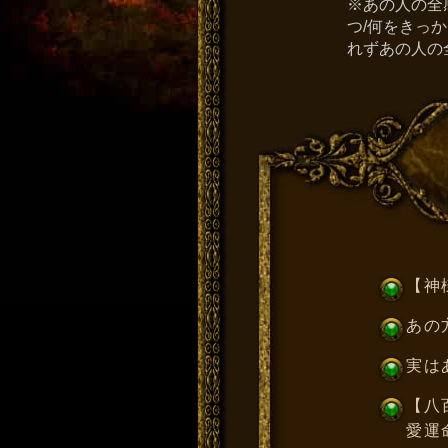
※あの人の全
つ/何をきっ
れずあの人の
【神
あの
実は
【八
愛運