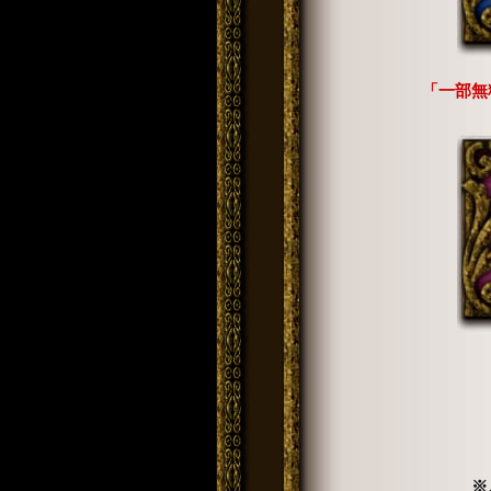
「一部無
※