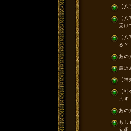
【八
【八
受け
【八
る？
あの
最近
【神
【神
ます
あの
もし
妄想