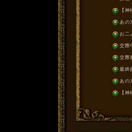
【神
あの
お二
交際
交際
最終
あの
【神