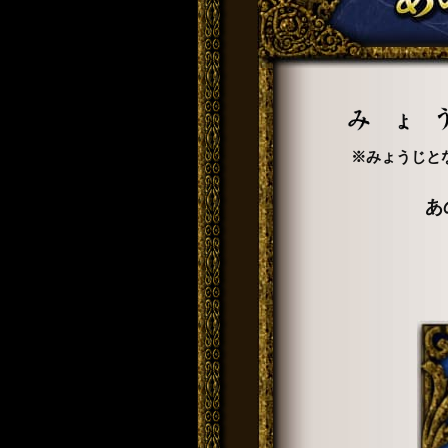
※みょうじと
あ