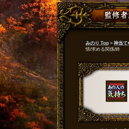
みのり Top
>
神当て
情/求める関係/終