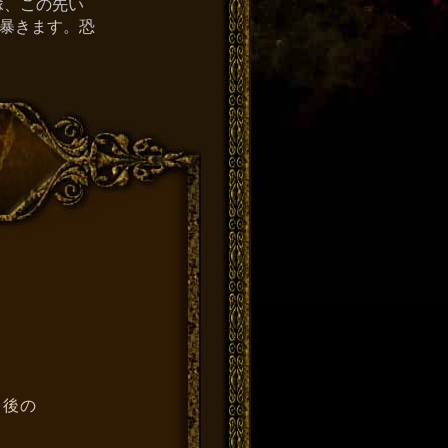
縁、この先い
に暴きます。恐
今後の