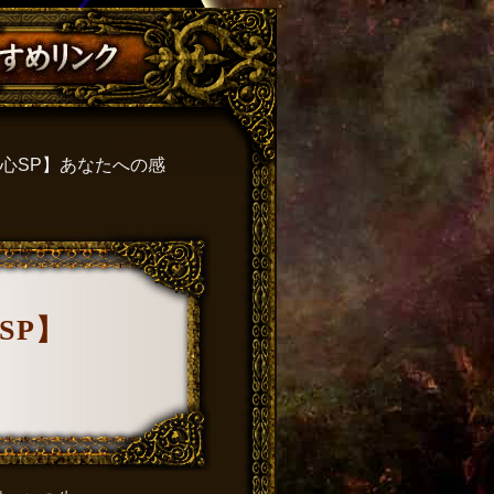
心SP】あなたへの感
SP】