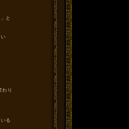
価」と
てい
変わり
ている