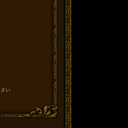
」
下さい