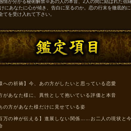
感情が分かる秘術解禁※あの人の本音、2人の間に結ばれた宿
かけにあなたに心が傾き、告白に至るのか。恋の行末を徹底的
全てを受け入れて下さい。
様への祈祷】今、あの方がしたいと思っている恋愛
方があなた様に、異性として抱いている評価と本音
あの方があなた様だけに見せている姿
百万の神が伝える】進展しない関係……お二人の現状と
命