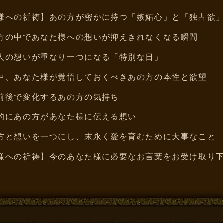
様への祈祷】あの方が密かに持つ「嫉妬心」と「独占欲
方の中であなた様への想いが抑えきれなくなる瞬間
人の想いが重なり一つになる「特別な日」
中、あなた様が覚悟しておくべきあの方の本性と欲望
前後で変化するあの方の気持ち
的にあの方があなた様に伝える想い
方と想いを一つにし、末永く愛を育むために大事なこと
様への祈祷】今のあなた様に必要なお言葉をお受け取り