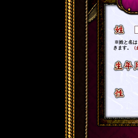
姓
※姓と名は
きます。
（
生年月日
性別