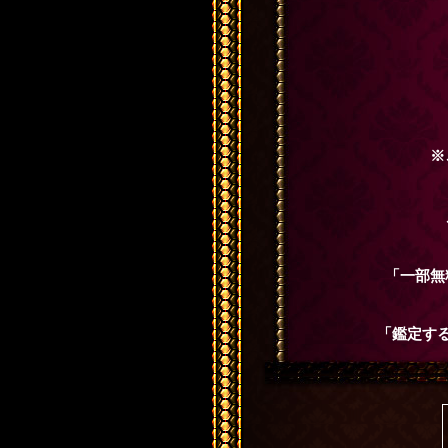
※
「一部無
「鑑定す