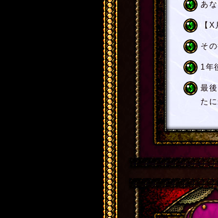
あな
【X
その
1年
最後
たに