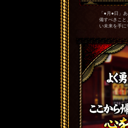
「●月●日」
備すべきこと
い未来を手に