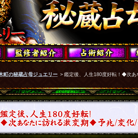
木町の秘蔵占母ジュエリー
>
鑑定後、人生180度好転！◆次