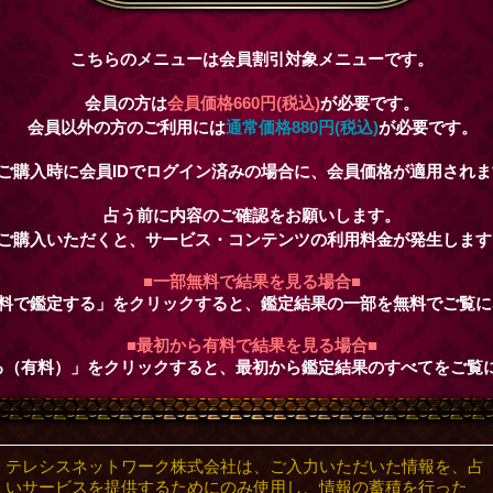
こちらのメニューは会員割引対象メニューです。
会員の方は
会員価格
660円(税込)
が必要です。
会員以外の方のご利用には
通常価格
880円(税込)
が必要です。
ご購入時に会員IDでログイン済みの場合に、会員価格が適用されま
占う前に内容のご確認をお願いします。
ご購入いただくと、サービス・コンテンツの利用料金が発生します
■一部無料で結果を見る場合■
料で鑑定する」をクリックすると、鑑定結果の一部を無料でご覧に
■最初から有料で結果を見る場合■
る（有料）」をクリックすると、最初から鑑定結果のすべてをご覧
テレシスネットワーク株式会社は、ご入力いただいた情報を、占
いサービスを提供するためにのみ使用し、情報の蓄積を行った