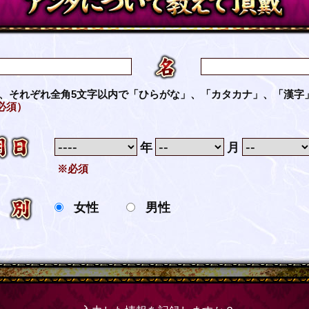
名
、それぞれ全角5文字以内で「ひらがな」、「カタカナ」、「漢字
必須）
年
月
※必須
女性
男性