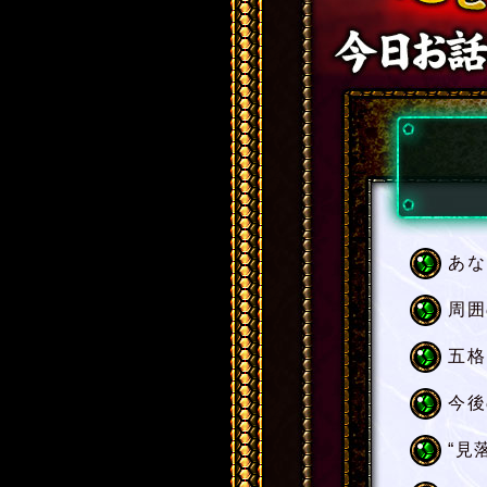
あな
周囲
五格
今後
“見