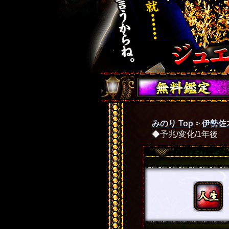
みのり Top
>
伊勢佐
◆予兆/変化/1年後