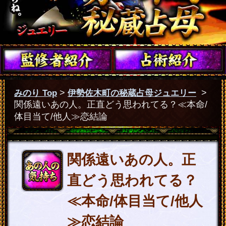
みのり Top
>
伊勢佐木町の秘蔵占母ジュエリー
>
関係遠いあの人。正直どう思われてる？≪本命/
体目当て/他人≫恋結論
関係遠いあの人。正
直どう思われてる？
≪本命/体目当て/他人
≫恋結論
「知り合ったばかり」「関わりがな
い」「私のことを知らないかも」⇒
そんなの全然関係ないよ！ あなた
があの人にどれだけ本気で恋をし恋
人になりたいのか、その気持ちをぶ
つけてくれたら、あとは叶えるだけ
です。