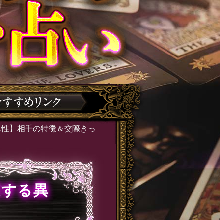
異性】相手の特徴＆交際きっ
恋する異