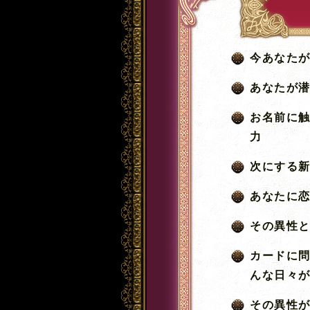
今あなた
あなたが
お名前に
力
次にする
あなたに
その異性
カードに
んな日々
その異性