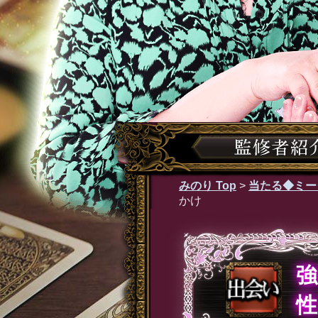
みのり Top
>
当たる◆ミー
かけ