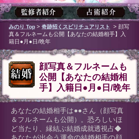
顔写真＆フルネームも
公開【あなたの結婚相
手】入籍日●月●日/晩年
あなたの結婚相手は●●さん（顔写真
＆フルネームも公開）。恐ろしいほ
ど当たり、縁結ぶ結婚成就透視占◆
あなたが出会う運命の結婚相手の顔
も名前も性格も入籍日も結婚後の運
命までも全て浮き彫りにします。