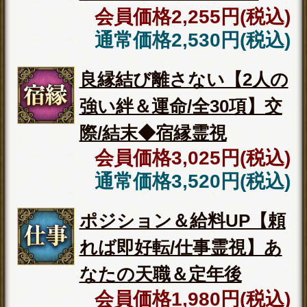
末
◆普段見せないあの人の夜の一面を
知りたい方
⇒
エロすぎる裏本性【あの人が見せ
る夜の顔】SEX相性◆一線を越える
日