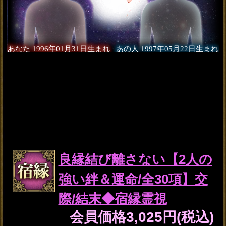
気付いてあげて◆今あな
たに惚れてる異性【名前/
年齢/関係性を特定】
会員価格
1,870円(税込)
通常価格
2,090円(税込)
『この先2人は付き合え
る？』ハッキリ断言・恋
脈霊視◆絆/求める関係
会員価格
1,265円(税込)
通常価格
1,430円(税込)
日付まで霊視でズバリ特
定【次、あなたに訪れる
運命の日】転機＆幸福
会員価格
880円(税込)
通常価格
990円(税込)