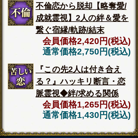
で結ばれたい方
⇒
良縁結び離さない【2人の強い絆＆
運命/全30項】交際/結末◆宿縁霊視
◆この先、運命の伴侶とどのように
結ばれるのか知りたい方
⇒
名前/顔/声【生涯の伴侶を特定霊
視】あなたの結婚占◆入籍日＆夫婦
仲
◆あの人があなたに隠している本音
や不安をお伝えします
⇒
隠してもまる視え【本当の気持ち
伝える全20項】あの人の恋願望＆不
安