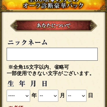
エロすぎる裏本性【あの人
が見せる夜の顔】SEX相性
◆一線を越える日
会員価格
2,255円(税込)
通常価格
2,530円(税込)
苦しい…もう悩むの限界
【今あの人が抱いている恋
心】片想い決着霊視
会員価格
1,870円(税込)
通常価格
2,090円(税込)
上司/友人/略奪≪大好きなあ
の人が抱える本音≫恋脈有
無＆迎える運命
会員価格
1,595円(税込)
通常価格
1,760円(税込)