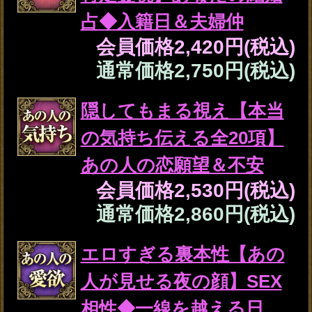
【復縁成就霊視】想いが
再び重なる日まで特定◆
あの人の未練＆愛結末
会員価格
1,595円(税込)
通常価格
1,760円(税込)
不倫恋から脱却【略奪愛/
成就霊視】2人の絆＆愛を
繋ぐ宿縁/軌跡/結末
会員価格
2,420円(税込)
通常価格
2,750円(税込)
※SAMPLE※