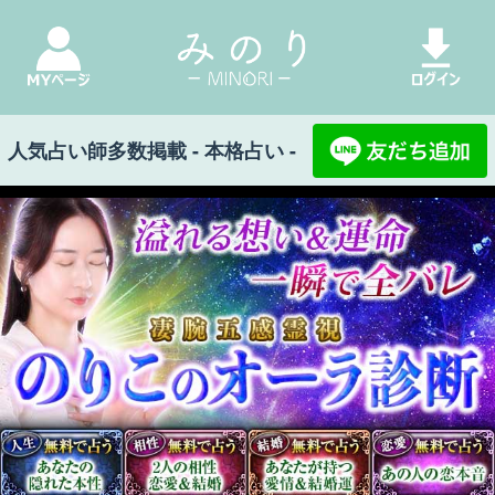
人気占い師多数掲載 - 本格占い -
みのり Top
>
オーラ診断｜溢れる想い＆運命
【一瞬で全バレ】凄腕五感霊視◆のりこ
晩年まで安泰【あなたの人生を導く霊視/全録20