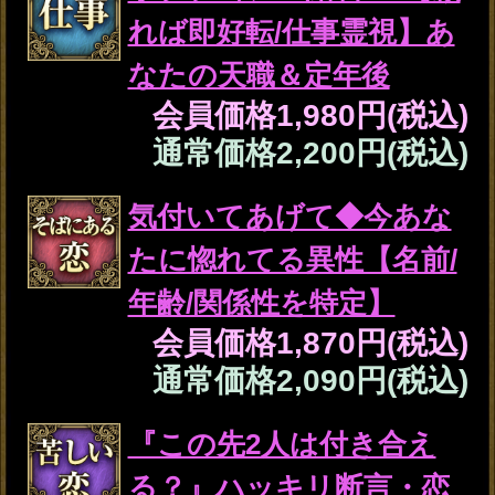
※全角15文字以内、省略可
一部使用できない文字がございます。
年
月
日
※必須
あの人の性別は、あなたと逆の性別が
自動的に設定されます。
入力した情報を記録しますか？
記録する
「2人の宿縁と恋運命を占う」「あの人
の恋心と全本心を占う」
をタップする
と、鑑定結果の一部を無料でご覧になれ