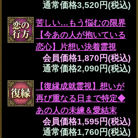
※SAMPLE※
転機
2024年12月28日
さらに2人がまとうオーラからは
この先2人の関係を大きく左右させる
重要な出来事や転機を感じ取りました。
早速、詳しくお伝えしましょう。
良縁結び離さない【2人の