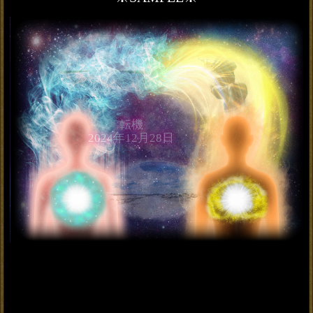
相性◆一線を越える日
会員価格
2,255円(税込)
通常価格
2,530円(税込)
上司/友人/略奪≪大好きな
あの人が抱える本音≫恋
脈有無＆迎える運命
会員価格
1,595円(税込)
通常価格
1,760円(税込)
【復縁成就霊視】想いが
再び重なる日まで特定◆
あの人の未練＆愛結末
会員価格
1,595円(税込)
通常価格
1,760円(税込)
不倫恋から脱却【略奪愛/
成就霊視】2人の絆＆愛を