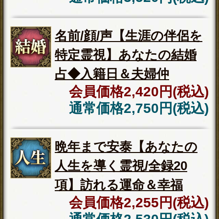
の気持ち伝える全20項】
あの人の恋願望＆不安
会員価格
2,530円(税込)
通常価格
2,860円(税込)
ポジション＆給料UP【頼
れば即好転/仕事霊視】あ
なたの天職＆定年後
会員価格
1,980円(税込)
通常価格
2,200円(税込)
気付いてあげて◆今あなたに惚れてる異性【名
前/年齢/関係性を特定】
隠してもまる視え【本当の気持ち伝える全20
項】あの人の恋願望＆不安