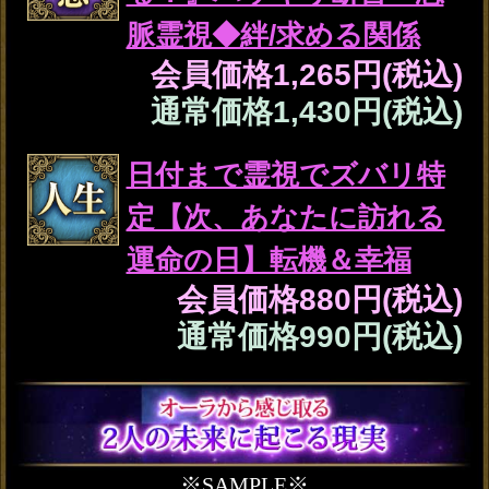
ます。
テレシスネットワーク株式会社は、
ご入力いただいた情報を、占いサー
ビスを提供するためにのみ使用し、
情報の蓄積を行ったり、他の目的で
使用することはありません。ご利用
の際は、当社「
個人情報保護方針
（外部サイト）」に同意の上、必要
事項をご入力ください。
苦しい…もう悩むの限界
【今あの人が抱いている
恋心】片想い決着霊視
会員価格
1,870円(税込)
通常価格
2,090円(税込)
エロすぎる裏本性【あの
人が見せる夜の顔】SEX