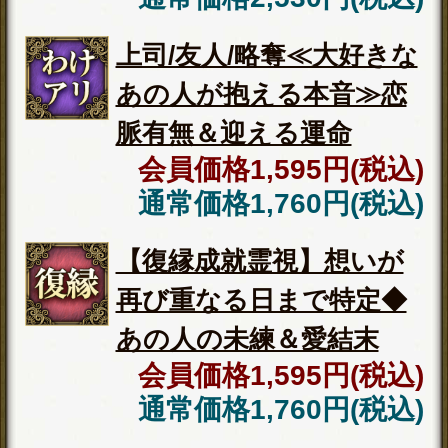
ビスを提供するためにのみ使用し、
情報の蓄積を行ったり、他の目的で
使用することはありません。ご利用
の際は、当社「
個人情報保護方針
（外部サイト）」に同意の上、必要
事項をご入力ください。
◆これから人生で何が起こるのか、
晩年まで知りたい方
⇒
晩年まで安泰【あなたの人生を導
く霊視/全録20項】訪れる運命＆幸福
◆片想いのあの人と恋人として本気