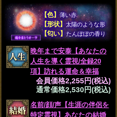
あなた
1996年01月31日
生まれ
あの人
1997年05月22日
生まれ
今、２人の交じり合うオーラの状態から
お互いが向ける想いや恋願望を感じ取り
ました。
この先2人はどんな恋運命を辿るの詳し
くお伝えします。
良縁結び離さない【2人の
強い絆＆運命/全30項】交
際/結末◆宿縁霊視
会員価格
3,025円(税込)
通常価格
3,520円(税込)
苦しい…もう悩むの限界
【今あの人が抱いている
恋心】片想い決着霊視
会員価格
1,870円(税込)
通常価格
2,090円(税込)