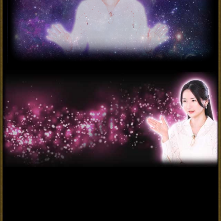
エロすぎる裏本性【あの
人が見せる夜の顔】SEX
相性◆一線を越える日
会員価格
2,255円(税込)
通常価格
2,530円(税込)
※SAMPLE※