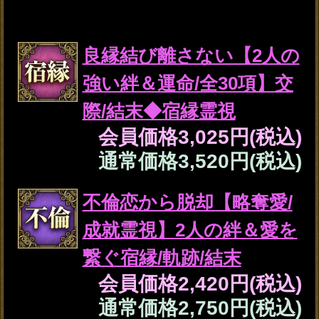
繋ぐ宿縁/軌跡/結末
会員価格
2,420円(税込)
通常価格
2,750円(税込)
『この先2人は付き合え
る？』ハッキリ断言・恋
脈霊視◆絆/求める関係
会員価格
1,265円(税込)
通常価格
1,430円(税込)