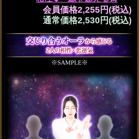
ポジション＆給料UP【頼
れば即好転/仕事霊視】あ
なたの天職＆定年後
会員価格
1,980円(税込)
通常価格
2,200円(税込)