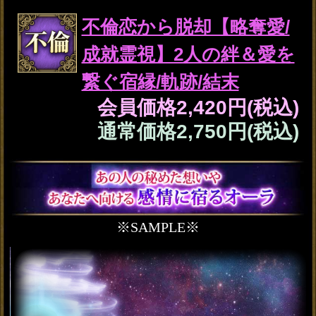
強い絆＆運命/全30項】交
際/結末◆宿縁霊視
会員価格
3,025円(税込)
通常価格
3,520円(税込)
不倫恋から脱却【略奪愛/
成就霊視】2人の絆＆愛を
繋ぐ宿縁/軌跡/結末
会員価格
2,420円(税込)
通常価格
2,750円(税込)