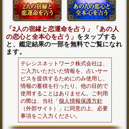
年
月
日
※必須
入力した情報を記録しますか？
記録する
「一部無料で鑑定する」
をタップする
と、鑑定結果の一部を無料でご覧になれ
ます。
こちらのメニューは会員割引対象メニ
ューです。