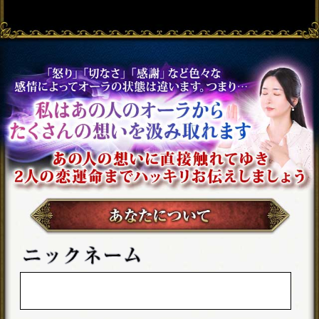
晩年まで安泰【あなたの
人生を導く霊視/全録20
項】訪れる運命＆幸福
会員価格
2,255円(税込)
通常価格
2,530円(税込)
良縁結び離さない【2人の
強い絆＆運命/全30項】交
際/結末◆宿縁霊視
会員価格
3,025円(税込)
通常価格
3,520円(税込)
ポジション＆給料UP【頼
れば即好転/仕事霊視】あ
なたの天職＆定年後
会員価格
1,980円(税込)