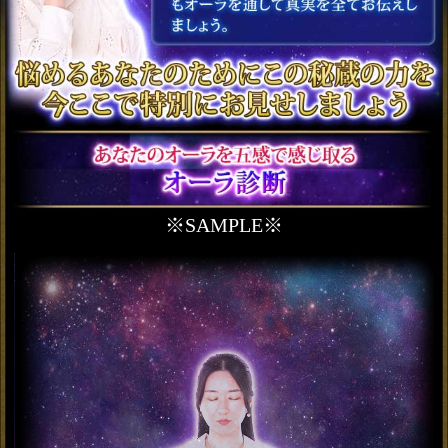
晩年まで安泰【あなたの
人生を導く霊視/全録20
項】訪れる運命＆幸福
会員価格
2,255円(税込)
通常価格
2,530円(税込)
名前/顔/声【生涯の伴侶を
特定霊視】あなたの結婚
占◆入籍日＆夫婦仲
会員価格
2,420円(税込)
通常価格
2,750円(税込)
隠してもまる視え【本当
の気持ち伝える全20項】
あの人の恋願望＆不安
会員価格
2,530円(税込)
通常価格
2,860円(税込)