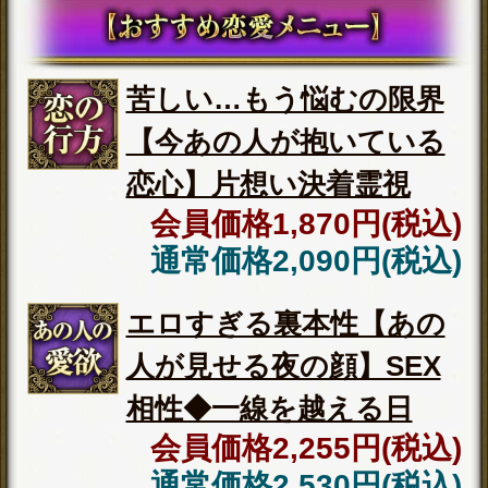
会員価格
4,290円(税込)
/1回
会員の方は
が
必要です。
通常価格
会員以外の方のご利用には
5,060円(税込)
/1回
が必要です。
※ご購入時に会員IDでログイン済みの場
合に、会員価格が適用されます。
占う前に内容のご確認をお願いします。
ご購入いただくと、サービス・コンテ
ンツの利用料金が発生します。
■一部無料で結果を見る場合■
「一部無料で鑑定する」をタップする
と、鑑定結果の一部を無料でご覧になれ
ます。
■最初から有料で結果を見る場合■
「鑑定する（有料）」をクリックする
と、最初から鑑定結果のすべてをご覧に
なれます。
テレシスネットワーク株式会社は、
ご入力いただいた情報を、占いサー