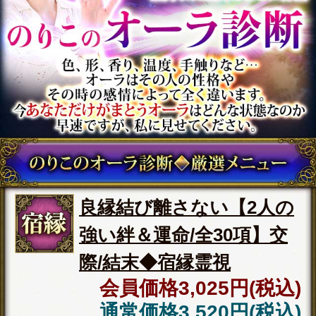
際/結末◆宿縁霊視
会員価格
3,025円(税込)
通常価格
3,520円(税込)
名前/顔/声【生涯の伴侶を
特定霊視】あなたの結婚
占◆入籍日＆夫婦仲
会員価格
2,420円(税込)
通常価格
2,750円(税込)
晩年まで安泰【あなたの
人生を導く霊視/全録20
項】訪れる運命＆幸福
会員価格
2,255円(税込)
通常価格
2,530円(税込)
隠してもまる視え【本当