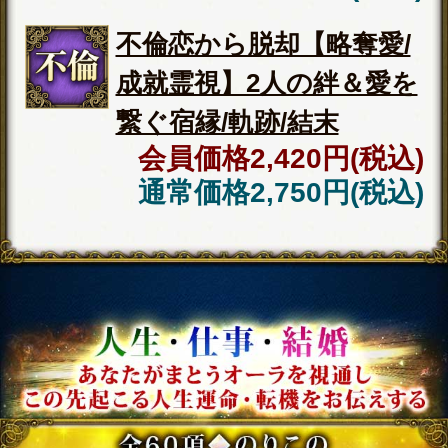
強い絆＆運命/全30項】交際/
結末◆宿縁霊視
会員価格
3,025円(税込)
通常価格
3,520円(税込)
隠してもまる視え【本当の
気持ち伝える全20項】あの
人の恋願望＆不安
会員価格
2,530円(税込)
通常価格
2,860円(税込)
不倫恋から脱却【略奪愛/成
就霊視】2人の絆＆愛を繋ぐ
宿縁/軌跡/結末
会員価格
2,420円(税込)
通常価格
2,750円(税込)