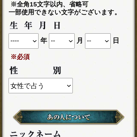
通常価格
2,200円(税込)
隠してもまる視え【本当
の気持ち伝える全20項】
あの人の恋願望＆不安
会員価格
2,530円(税込)
通常価格
2,860円(税込)
名前/顔/声【生涯の伴侶を
特定霊視】あなたの結婚
占◆入籍日＆夫婦仲
会員価格
2,420円(税込)
通常価格
2,750円(税込)
不倫恋から脱却【略奪愛/
成就霊視】2人の絆＆愛を
繋ぐ宿縁/軌跡/結末
会員価格
2,420円(税込)