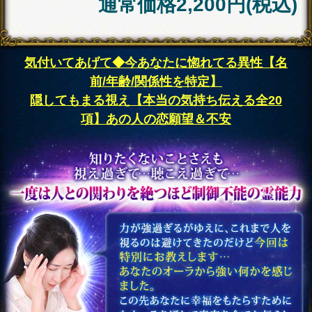
あなた
1996年01月31日
生まれ
あなたからこの3つのオ
ーラを感じ取りまし
た。早速、それぞれの
オーラの
色、形、香
り、温度
などの特性か
らあなたの生まれ持っ
た性質を紐解いてゆき
ましょう。
【色】
薄い赤
【形状】
太陽のような形
【匂い】
たんぽぽの香り