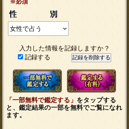
【復縁成就霊視】想いが再
び重なる日まで特定◆あの
人の未練＆愛結末
会員価格
1,595円(税込)
通常価格
1,760円(税込)
『この先2人は付き合え
る？』ハッキリ断言・恋脈
霊視◆絆/求める関係
会員価格
1,265円(税込)
通常価格
1,430円(税込)
私は特別な存在？≪あの人
の本命異性を特定≫恋現状
＆あなたへの想い
会員価格
880円(税込)