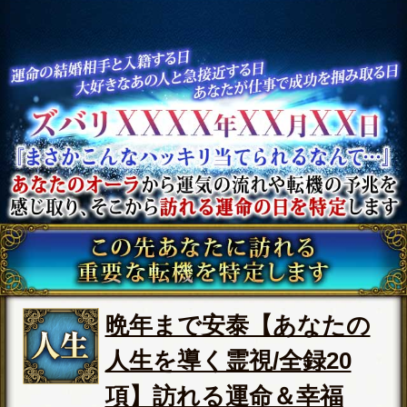
◆もう一度、別れたあの人と恋人関
係になりたい方
⇒
【復縁成就霊視】想いが再び重な
る日まで特定◆あの人の未練＆愛結
末
◆これから仕事で飛躍して成功を掴
み取りたい方
⇒
ポジション＆給料UP【頼れば即好
転/仕事霊視】あなたの天職＆定年後
◆不倫関係にある2人の現実と最後に
迎える運命をお伝えします
⇒
不倫恋から脱却【略奪愛/成就霊
視】2人の絆＆愛を繋ぐ宿縁/軌跡/結