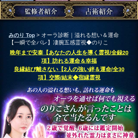
項】訪れる運命＆幸福
良縁結び離さない【2人の強い絆＆運命/全30
項】交際/結末◆宿縁霊視
良縁結び離さない【2人の
強い絆＆運命/全30項】交