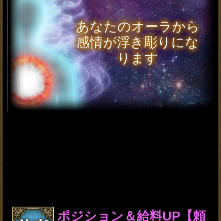
※全角15文字以内、省略可
一部使用できない文字がございます。
年
月
日
※必須