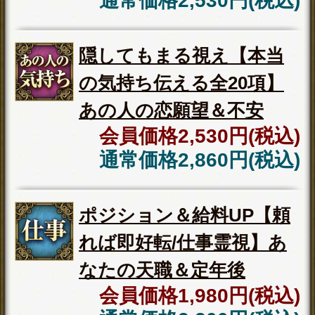
※SAMPLE※