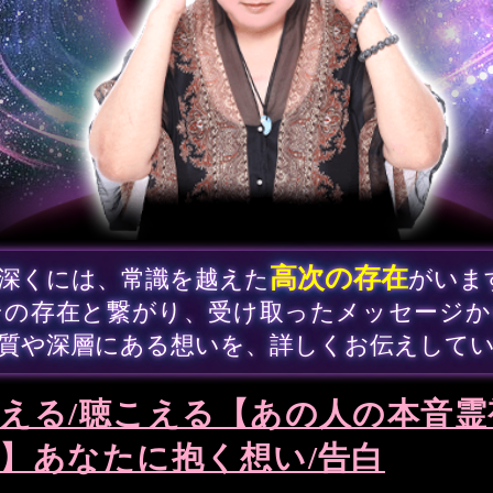
高次の存在
深くには、常識を越えた
がいま
その存在と繋がり、受け取ったメッセージか
質や深層にある想いを、詳しくお伝えして
える/聴こえる【あの人の本音霊
】あなたに抱く想い/告白