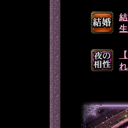
結
生
【
れ