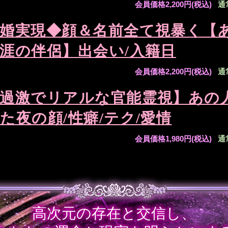
会員価格
2,200円(税込)
通
婚実現◆顔＆名前全て視暴く【
涯の伴侶】出会い/入籍日
会員価格
2,200円(税込)
通
過激でリアルな官能霊視】あの
た夜の顔/性癖/テク/愛情
会員価格
1,980円(税込)
通
高次元の存在と交信し、