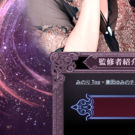
みのり Top
>
兼田ゆみのチ