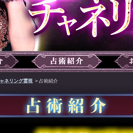
ャネリング霊視
> 占術紹介