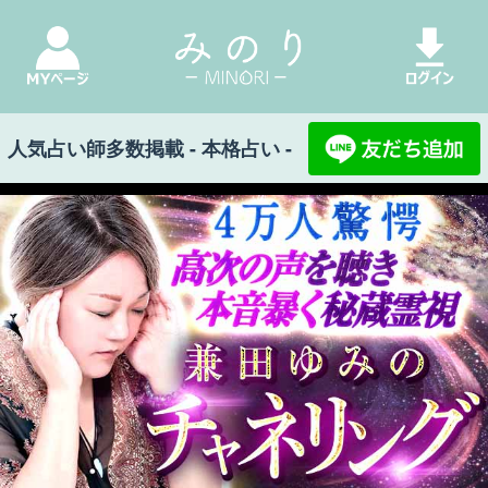
人気占い師多数掲載 - 本格占い -
みのり Top
>
兼田ゆみのチャネリング霊視
> 監修
者紹介