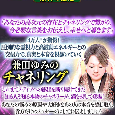
の顔/性癖/テク/愛情
会員価格
1,980円(税込)
通常価格
2,530円(税込)
◆この先の運命は？あなたの人生全
てを知りたい方へ
⇒1/3/5/10年後まで鮮明に視える【あ
なたの人生鑑定20項】全転機/晩年
◆どうしても片想いのあの人との恋
を叶えたい方へ
⇒両想い続出◆想い繋ぎ交際叶う【2