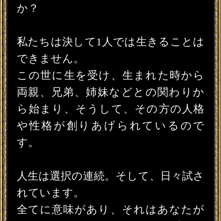
誰にも縛られず、コントロールされ
ない自分だけの人生を歩んでいただ
きたい。
ご相談者様の魂の声と、ご先祖の方々
の声。宇宙からのエネルギーや高次
元エネルギーからのメッセージを聞
き、受け入れ、過去の自分を手放し、
全ての自分を受け入れ、許し、そし
て愛する。
あなたがより良く自分だけの人生を
歩み、生きる道のヒントをお伝えさ
せていただきます。
私は、一人でも多くの方の心に寄り
添い、あなただけの人生を歩んでい
ただきたいと願っております。