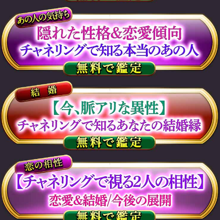
視える/聴こえる【あの
人の本音霊視◆6千字】
あなたに抱く想い/告白
会員価格
2,200円(税込)
通常価格
2,750円(税込)
結婚実現◆顔＆名前全て
視暴く【あなたの生涯の
伴侶】出会い/入籍日
会員価格
2,200円(税込)
通常価格
2,750円(税込)
【過激でリアルな官能霊
視】あの人の隠された夜