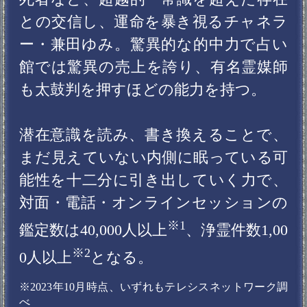
※2
0人以上
となる。
※2023年10月時点、いずれもテレシスネットワーク調
べ
オフィシャルホームページ
「
チャネラー/霊媒師 兼田ゆみ
」
日々の生活の中で、不安と戸惑い、ど
の道を選択したらいいのか分からな
くなり、自分の人生を歩むことがで
きない時はありませんか？
今の自分は誰かに創りあげられた自
分であり、それは本当の自分です
か？
私たちは決して1人では生きることは