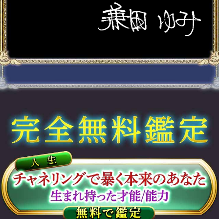
両想い続出◆想い繋ぎ交
際叶う【2人の宿縁霊視
30項】相性/転機/結末
会員価格
2,860円(税込)
通常価格
3,520円(税込)
1/3/5/10年後まで鮮明に
視える【あなたの人生鑑
定20項】全転機/晩年
会員価格
1,980円(税込)
通常価格
2,530円(税込)