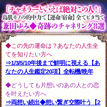
2026年7月27月追加
全方位抜かりナシ≪難悩解決≫付
け入る隙無く的中【溟白龍】地支
命術
2026年7月23月追加
利用規約
プライバシーポリシー
お問い合わせ
特定商取引法に基づく表記
メルマガ登録/解除
運営会社 RENSA All Rights Reserved.