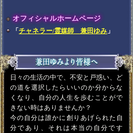
できません。
この世に生を受け、生まれた時から
両親、兄弟、姉妹などとの関わりか
ら始まり、そうして、その方の人格
や性格が創りあげられているので
す。
人生は選択の連続。そして、日々試さ
れています。
全てに意味があり、それはあなたが
自分で成長するステージアップのチ
ャンスなのです。
素直になれない自分。弱い自分。自身
を愛することができない自分。
それは全て自分。
だけどそれは決して悪いことではあ
りません。