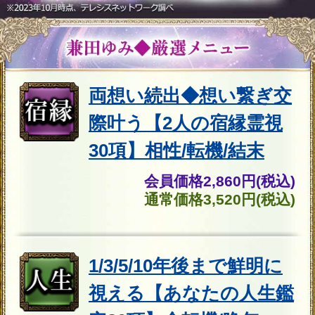
人の宿縁霊視30項】相性/転機/結末
◆未来の結婚相手を知り、幸せな家
庭を築きたい方へ
⇒結婚実現◆顔＆名前全て視暴く
【あなたの生涯の伴侶】出会い/入籍
日
◆あの人の心の中をどこまでも知り
たい方へ
⇒視える/聴こえる【あの人の本音霊
視◆6千字】あなたに抱く想い/告白
◆あの人への片想いにハッキリ決断
をしたい方へ
⇒【片想い霊視】諦め気味/失恋寸前
⇒逆転成就◆2人の今/進展⇒恋結末
◆仕事でやりがいを見つけ、第一線