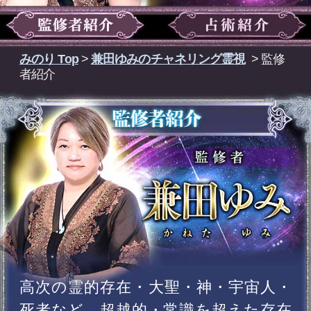
高次の霊的存在・大聖・神・宇宙人・
死者など、超越的・常識を超えた存在
との交信し、運命を暴き視るチャネラ
ー・兼田ゆみ。驚異的な的中力で占い
館では驚異の売上を誇り、有名霊媒師
も太鼓判を押すほどの能力を持つ。
潜在意識を読み、書き換えることで、
まだ見えていない内側に眠っている可
能性を十二分に引き出していく力で、
対面・電話・オンラインセッションの
※1
鑑定数は40,000人以上
、浄霊件数1,00