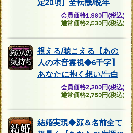
で活躍したい方へ
⇒今より給料アップ＆好待遇【あな
たの仕事好転占】現状/次転機⇒成功
◆悩める不倫関係に終止符を打ち、
本当の幸せを手にしたい方へ
⇒本気の不倫愛◆2人の絆を繋ぐ強制
成就占◆相手の本心/覚悟/最終結末
◆あの人とのSEX相性や本当の恋の
行方を知りたい方へ
⇒【過激でリアルな官能霊視】あの
人の隠された夜の顔/性癖/テク/愛情
トップページに戻る