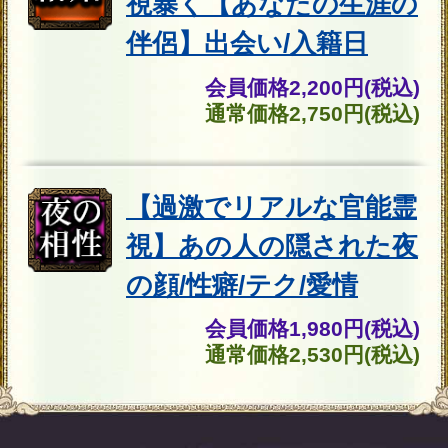
新着リリースコンテンツ
インスピレーション｜運命好転/悲
願叶/瞬間霊察で全看破◆嬉野つば
最新
さ
2026年8月6月追加
チャクラ占い｜人体覚醒＆強制成
就【運命正し現実変える神霊力】
月香
2026年8月3月追加
1万人絶賛【本音/現実/日付】48星
秘術で具体的中◆細密星読師 ミエ
ル | みのり -MINORI-
2026年7月30月追加
露骨過ぎて地上波ギリギリ/言葉濁
さず核心直撃【愛/人生決断占】桃
萃