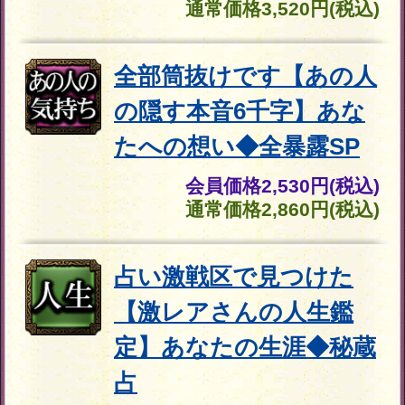
幸せな愛結婚叶う【あな
たの成婚成就占】運命の
伴侶/入籍日/夫婦生活
会員価格
2,365円(税込)
通常価格
2,640円(税込)
全部モロバレ◆あの人が
隠す【秘密/欲/性癖】オ
トナの官能占◆夜相性
会員価格
2,255円(税込)
通常価格
2,530円(税込)