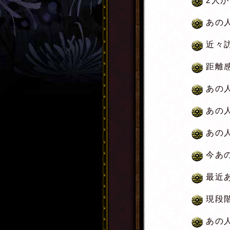
2人
あの
近々
距離
あの
あの
あの
今あ
最近
現段
あの