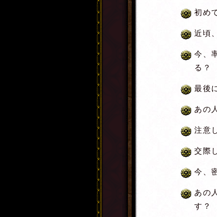
初め
近頃
今、
る？
最後
あの
注意
交際
今、
あの
す？