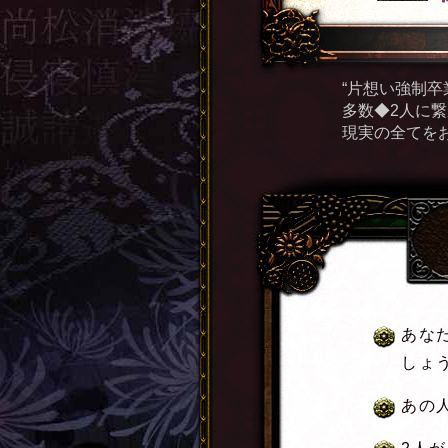
“片想い強制
多数◆2人に
現実の全てを
あな
しょ
あの