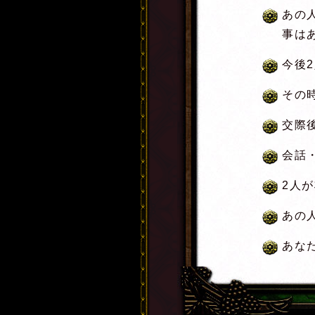
あの
事は
今後
その
交際
会話
2人
あの
あな