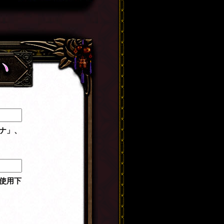
ナ」、
使用下