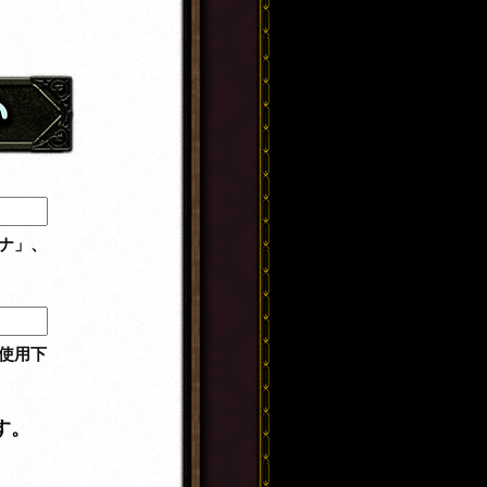
ナ」、
使用下
す。