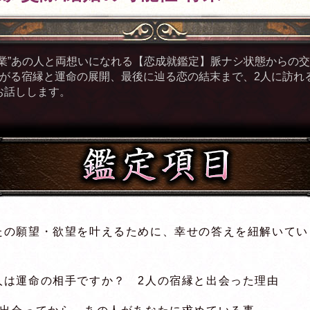
卒業”あの人と両想いになれる【恋成就鑑定】脈ナシ状態からの
繋がる宿縁と運命の展開、最後に辿る恋の結末まで、2人に訪れ
お話しします。
たの願望・欲望を叶えるために、幸せの答えを紐解いてい
う
人は運命の相手ですか？ 2人の宿縁と出会った理由