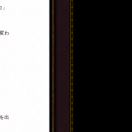
力」
変わ
を出