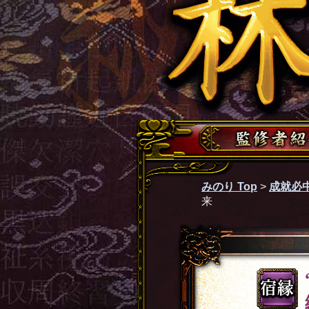
みのり Top
>
成就必
来