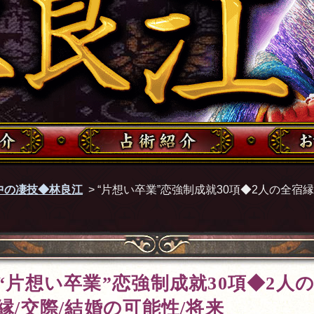
中の凄技◆林良江
>
“片想い卒業”恋強制成就30項◆2人の全宿縁
“片想い卒業”恋強制成就30項◆2人
縁/交際/結婚の可能性/将来