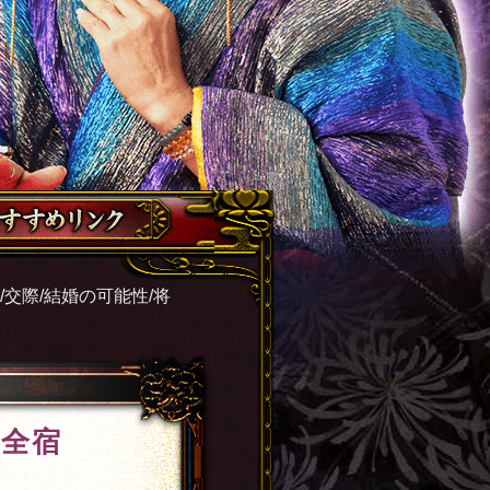
/交際/結婚の可能性/将
の全宿