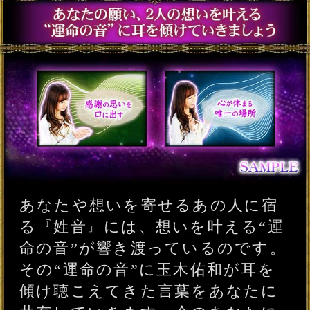
“姓音タロット”は、あなたの心に
つっかえている迷いや不安、気に
なるあの人との恋現状を具体的に
読み解いていくタロットカードで
す。「今、動くべきか分からな
い」「彼の恋愛状況は？」「彼は
今、何を考えてる？」先が見えな
い状況に、心の奥へスッと落ちる
決断の答えをお届けいたします。