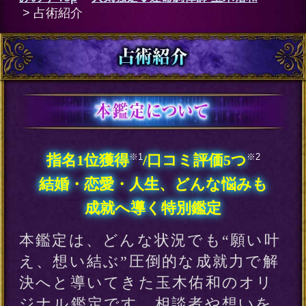
※1
※2
指名1位獲得
/口コミ評価5つ
結婚・恋愛・人生、どんな悩みも
成就へ導く特別鑑定
本鑑定は、どんな状況でも“願い叶
え、想い結ぶ”圧倒的な成就力で解
決へと導いてきた玉木佑和のオリ
ジナル鑑定です。相談者や想いを
寄せるあの人の名前に宿る音、
『姓音』を導き、結婚運命やこの
先の人生、2人の想いが結ばれる特
別な日を1つ1つ浮き彫りにしてあ
なたの願いを成就へ導きます。
※1 2020年5月時点
占い館「セレーネ」にて月間指名数1位
※2 大手電話占いより