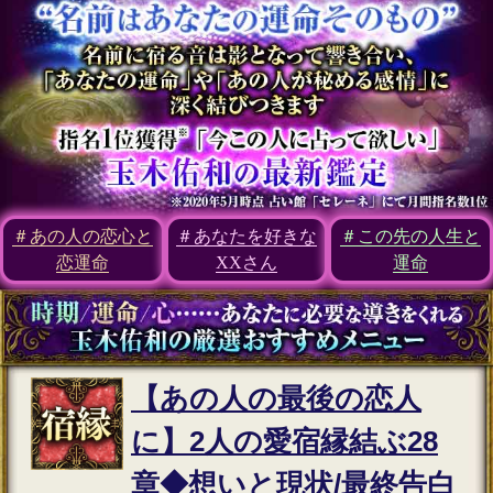
インスピレーション｜運命好転/悲
願叶/瞬間霊察で全看破◆嬉野つば
さ
最新
2026年8月6月追加
チャクラ占い｜人体覚醒＆強制成
就【運命正し現実変える神霊力】
月香
2026年8月3月追加
1万人絶賛【本音/現実/日付】48星
秘術で具体的中◆細密星読師 ミエ
ル | みのり -MINORI-
2026年7月30月追加
露骨過ぎて地上波ギリギリ/言葉濁
さず核心直撃【愛/人生決断占】桃
萃
2026年7月27月追加
全方位抜かりナシ≪難悩解決≫付
け入る隙無く的中【溟白龍】地支