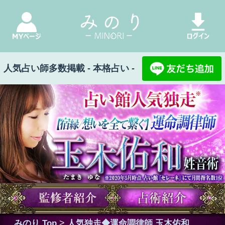
人気占い師多数掲載 - 本格占い -
みのり Top
>
人気独走◆運命調律師 玉木佑和
> 占術紹介