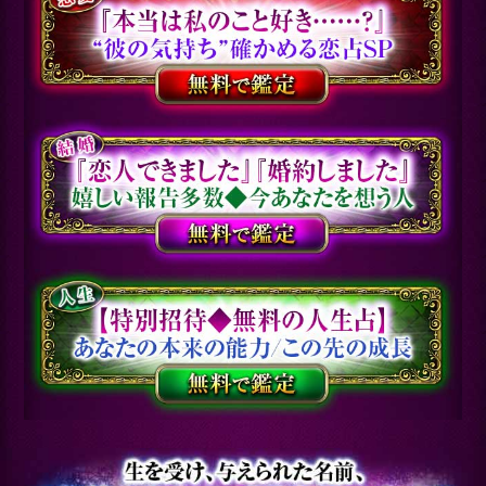
へ【あなたの全運命36
章】今と重要分岐/余生
会員価格
3,190円(税込)
通常価格
3,960円(税込)
直接心に触れて聴く【あ
の人の感情8千字】あな
たへの恋心と告白/結論
会員価格
2,200円(税込)
通常価格
2,750円(税込)
トップページに戻る
新着リリースコンテンツ