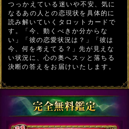
＃あの人の恋心と
＃あなたを好きな
＃この先の人生と
恋運命
XXさん
運命
【あの人の最後の恋人
に】2人の愛宿縁結ぶ28
章◆想いと現状/最終告白
会員価格
2,860円(税込)
通常価格
3,520円(税込)
《入籍日X月X日》最短で
結婚叶うSP占◆あなたの
生涯伴侶/交際/夫婦縁
会員価格
2,200円(税込)
通常価格
2,750円(税込)
鑑定後⇒愛も人生も好転