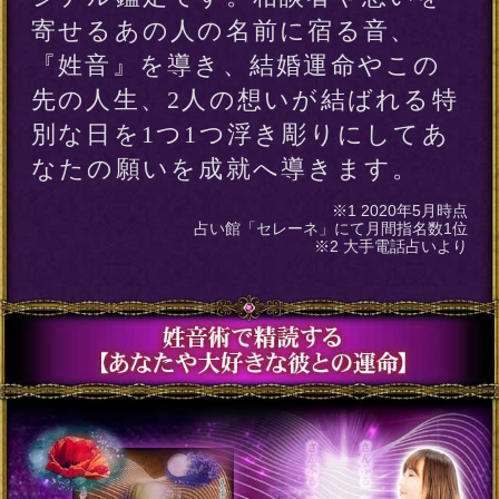
あなたや大好きなあの人の名前に
宿る音、『姓音』を導くことであ
なたの運命を全て見通すことがで
きるのです。さらに導かれた『姓
音』と大きく共鳴しているイメー
ジを紐解くことで「現状」や「あ
の人の想い」などあなたが知りた
いことがおわかりになるでしょ
う。