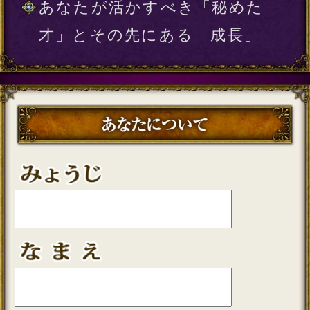
記録する
※このメニューは無料でご利用い
ただけます。
テレシスネットワーク株式会社は、
ご入力いただいた情報を、占いサー
ビスを提供するためにのみ使用し、
情報の蓄積を行ったり、他の目的で
使用することはありません。ご利用
の際は、当社「
個人情報保護方針
（外部サイト）」に同意の上、必要
事項をご入力ください。
動作環境