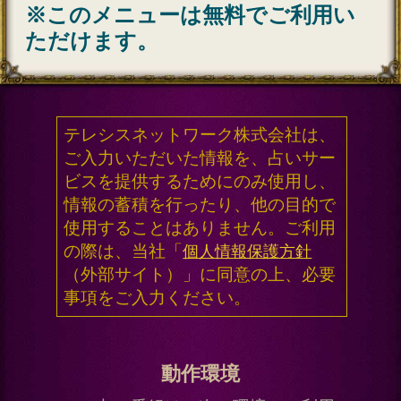
2026年8月6月追加
チャクラ占い｜人体覚醒＆強制成
就【運命正し現実変える神霊力】
月香
2026年8月3月追加
1万人絶賛【本音/現実/日付】48星
秘術で具体的中◆細密星読師 ミエ
ル | みのり -MINORI-
2026年7月30月追加
露骨過ぎて地上波ギリギリ/言葉濁
さず核心直撃【愛/人生決断占】桃
萃
2026年7月27月追加
全方位抜かりナシ≪難悩解決≫付
け入る隙無く的中【溟白龍】地支
命術
2026年7月23月追加