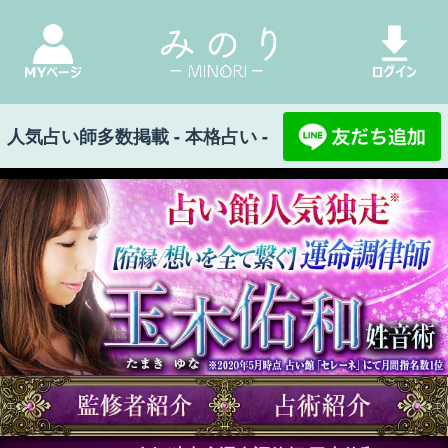
人気占い師多数掲載 - 本格占い -
みのり Top
>
人気独走◆運命調律師 玉木佑和
>
【特別招待◆無料の人生占】あなたが生まれ持
った能力/秘める才/成長
【特別招待◆無料の人
生占】あなたが生まれ