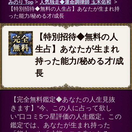
持った能力/秘める才/成
長
【完全無料鑑定◆あなたの人生見抜
きます】“今、この人に占って欲し
い”口コミ5つ星評価の人生鑑定。この
鑑定では、あなたが生まれ持った
「能力」や「才能」この先にある
「成長」について紐解いていきまし
ょう。