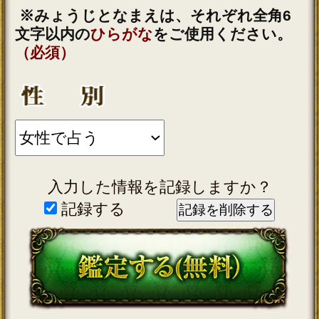
この占い番組は、次の環境でご利用
ください。
＜OS＞
Android 5.0以降
iOS 10.0以降
＜ブラウザ＞
OSに標準搭載されているブラウ
ザ。
※JavaScriptの設定をオンにしてご
利用ください。
トップページに戻る
新着リリースコンテンツ
インスピレーション｜運命好転/悲
願叶/瞬間霊察で全看破◆嬉野つば
最新
さ