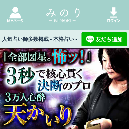
人気占い師多数掲載 - 本格占い -
『全部図星。怖ッ！』3秒で核心貫く決断のプロ◆3万人心酔/天かいり
みのり Top
>
図星貫く決断のプロ 天かいり
> 占
術紹介
占術紹介