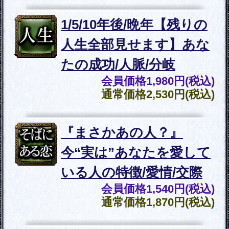
この関係の結末は？
決着つけるよ、覚悟して
不倫
【最後の不倫占/即断
SP】あの人の愛/家庭/終
会員価格
2,200円(税込)
通常価格
2,750円(税込)
年下/同性/パートナー持ちのあの人……ま
だ好きでいていい？
『最初から無理って分か
わけアリ
ってた』訳アリ恋救済◆
相手の本音/最終関係
会員価格
1,320円(税込)
通常価格
1,650円(税込)