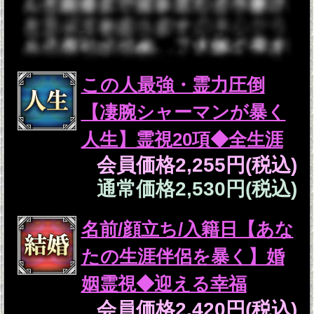
不倫関係終了◆本当の愛
だけを結ぶ≪最終見極め
霊視≫2人の絆＆顛末
会員価格
2,420円(税込)
通常価格
2,750円(税込)
※SAMPLE※