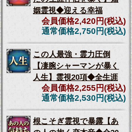
会員価格
2,255円(税込)
通常価格
2,530円(税込)
不倫関係終了◆本当の愛
だけを結ぶ≪最終見極め
霊視≫2人の絆＆顛末
会員価格
2,420円(税込)
通常価格
2,750円(税込)
霊視で暴く◆あなたに惹かれてる異性【名前/性
格/交際日】築く関係性
根こそぎ霊視で暴露【あの人の抱く恋本音◆全
20項】アプローチ＆展開