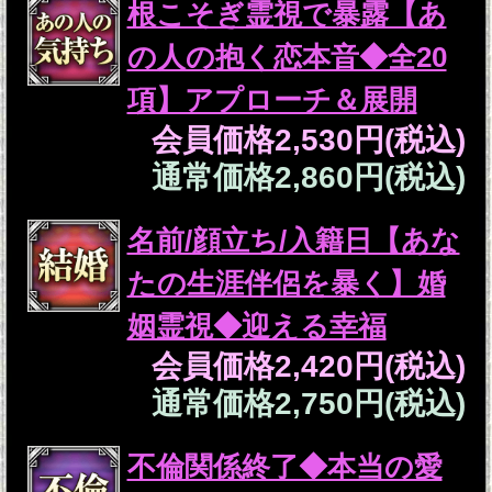
アプローチ＆展開
会員価格
2,530円(税込)
通常価格
2,860円(税込)
不倫関係終了◆本当の愛だ
けを結ぶ≪最終見極め霊視
≫2人の絆＆顛末
会員価格
2,420円(税込)
通常価格
2,750円(税込)
秘密エロ本音【あの人の性
的嗜好を暴く◆愛欲霊視】
SEX相性/夜の素顔
会員価格
2,255円(税込)
通常価格
2,530円(税込)
好き…だけど辛い≪あの人