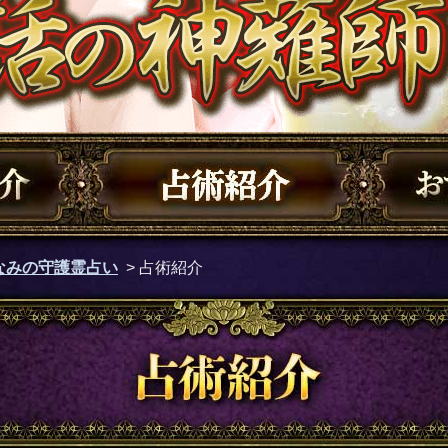
なみの守護霊占い
> 占術紹介