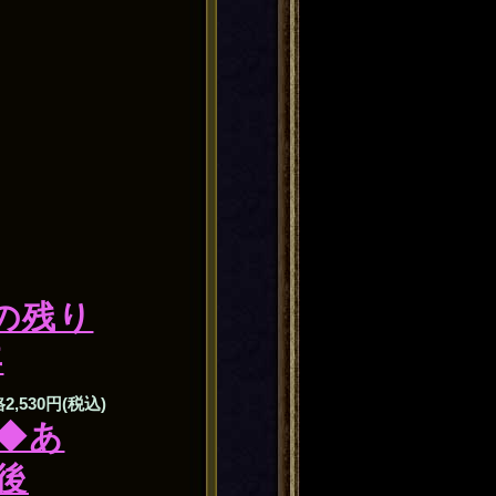
の残り
年
格
2,530円(税込)
◆あ
後