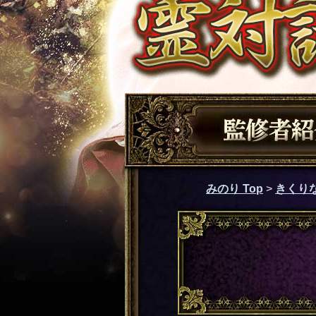
みのり Top
>
きくり