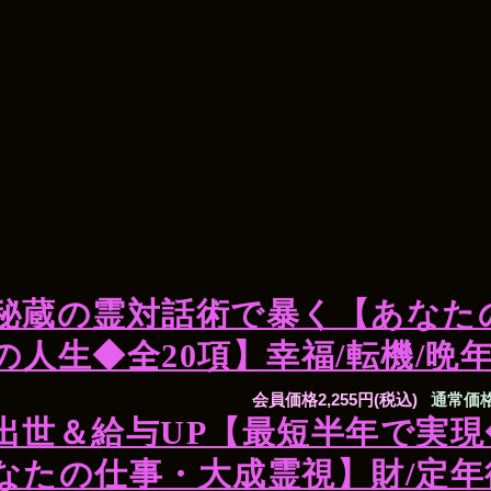
秘蔵の霊対話術で暴く【あなた
の人生◆全20項】幸福/転機/晩
会員価格
2,255円(税込)
通常価
出世＆給与UP【最短半年で実現
なたの仕事・大成霊視】財/定年