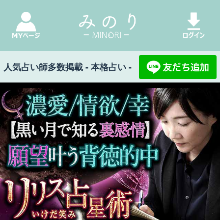
人気占い師多数掲載 - 本格占い -
濃愛/情欲/幸【黒い月で知る裏感情】願望叶う背徳的中/リリス占星術 いけだ笑み
みのり Top
>
現実が全て筒抜け◆リリス占星術
>
想い貫きなさい【本気不倫の現実◆愛成就占】
相手の全本心/愛情/結論