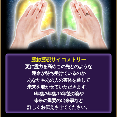
こちらのメニューは会員割引対象メニ
ューです。
会員価格
3,135円(税込)
/1回
会員の方は
が必要です。
通常価格
会員以外の方のご利用には
3,630円(税込)
/1回
が必要です。
※ご購入時に会員IDでログイン済みの
場合に、会員価格が適用されます。
占う前に内容のご確認をお願いしま
す。
ご購入いただくと、サービス・コンテ
ンツの利用料金が発生します。
■一部無料で結果を見る場合■
「一部無料で鑑定する」をタップする
と、鑑定結果の一部を無料でご覧にな
れます。
■最初から有料で結果を見る場合■
「鑑定する（有料）」をクリックする