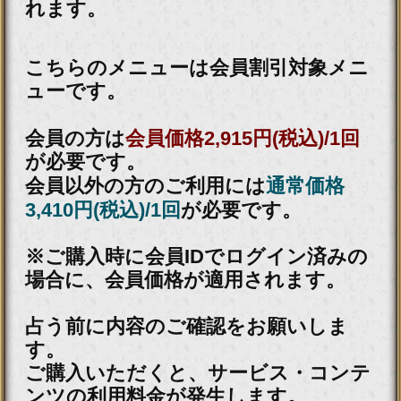
霊力桁外れ※運命を操る
【あなたの人生掌握霊視◆
全25項】幸福＆余生
会員価格
2,915円(税込)
通常価格
3,410円(税込)
収益＆地位UP【著名起業家
も崇める】あなたの仕事大
成霊視◆才/天職
会員価格
1,980円(税込)
通常価格
2,200円(税込)
緊急霊視◆今、急接近中
【あなたの大転機⇒前兆/日
付】次に訪れる幸