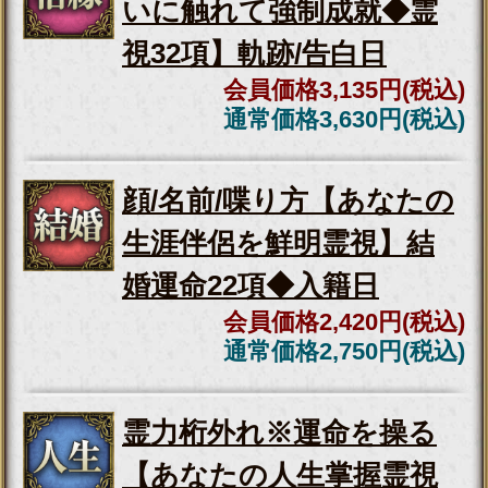
会員価格
2,530円(税込)
通常価格
2,860円(税込)
収益＆地位UP【著名起業
家も崇める】あなたの仕
事大成霊視◆才/天職
会員価格
1,980円(税込)
通常価格
2,200円(税込)
徹底追跡※あなたの運命の恋人【顔立ち/名前/
歳】特定霊視◆きっかけ
容赦ナシ※あの人の本音をブチまけ【恋心の暴
露霊視20項】想い/葛藤