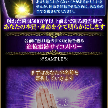
生涯伴侶を鮮明霊視】結
婚運命22項◆入籍日
会員価格
2,420円(税込)
通常価格
2,750円(税込)
徹底追跡※あなたの運命
の恋人【顔立ち/名前/歳】
特定霊視◆きっかけ
会員価格
1,870円(税込)
通常価格
2,090円(税込)
※SAMPLE※