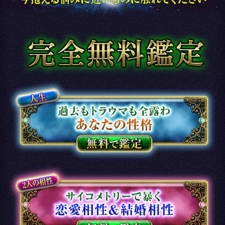
てご利用ください。
※Cookieの設定をONにしてご利
用ください。
決済方法について
当コンテンツお支払いには、
クレジットカード・携帯キャリ
ア決済・WebMoneyをご利用い
ただけます。
他者による不正利用防止のた
め、クレジットカード情報のほ
かに、セキュリティコード、お
電話番号、メールアドレスをご
入力いただく方式を採用してお
ります。お客様に安心してご利
用いただけるよう、入力いただ
いた情報は、ＳＳＬで暗号化さ
れ、送信されます。
特定商取引法に基づく表記
特定商取引法に基づく表記
このサービスのお問い合わせは
をご覧ください。
こちら