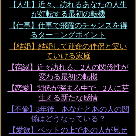
と、最初から鑑定結果のすべてをご覧
になれます。
テレシスネットワーク株式会社は、
ご入力いただいた情報を、占いサー
ビスを提供するためにのみ使用し、
情報の蓄積を行ったり、他の目的で
使用することはありません。ご利用
の際は、当社「
個人情報保護方針
（外部サイト）」に同意の上、必要
事項をご入力ください。
失恋間近/絶望的な状況
【窮地の片想い救済霊
視】2人を結ぶ絆＆愛結末
会員価格
1,870円(税込)
通常価格
2,090円(税込)