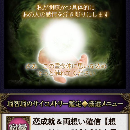
通常価格
3,630円(税込)
顔/名前/喋り方【あなたの
生涯伴侶を鮮明霊視】結
婚運命22項◆入籍日
会員価格
2,420円(税込)
通常価格
2,750円(税込)
霊力桁外れ※運命を操る
【あなたの人生掌握霊視
◆全25項】幸福＆余生
会員価格
2,915円(税込)
通常価格
3,410円(税込)
容赦ナシ※あの人の本音
をブチまけ【恋心の暴露
霊視20項】想い/葛藤