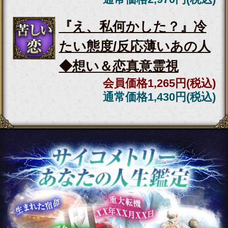
濃厚SEX霊視◆肌重ね愛を
深めたい【あの人の生声を
暴露】愛欲/性嗜好
会員価格
2,255円(税込)
通常価格
2,530円(税込)
失恋間近/絶望的な状況【窮
地の片想い救済霊視】2人を
結ぶ絆＆愛結末
会員価格
1,870円(税込)
通常価格
2,090円(税込)
職場/歳の差/略奪◆辛い思い
から卒業【訳アリ恋脱却霊
視】2人の脈/絆
会員価格
1,595円(税込)
通常価格
1,760円(税込)
本気で復縁を望む方へ【2