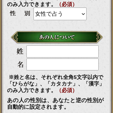
霊力桁外れ※運命を操る
【あなたの人生掌握霊視
◆全25項】幸福＆余生
会員価格
2,915円(税込)
通常価格
3,410円(税込)
※姓と名は、それぞれ全角5文字以内で
「ひらがな」、「カタカナ」、「漢字」
のみ入力できます。
（必須）
入力した情報を記録しますか？