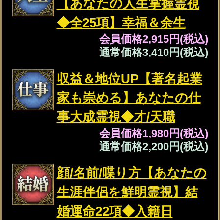
濃厚SEX霊視◆肌重ね愛
を深めたい【あの人の生
声を暴露】愛欲/性嗜好
会員価格
2,255円(税込)
通常価格
2,530円(税込)
職場/歳の差/略奪◆辛い思
いから卒業【訳アリ恋脱
却霊視】2人の脈/絆
会員価格
1,595円(税込)
通常価格
1,760円(税込)
※SAMPLE※