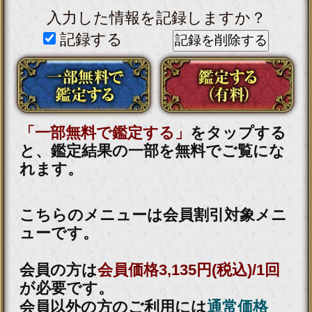
記録する
「一部無料で鑑定する」
をタップする
と、鑑定結果の一部を無料でご覧にな
れます。
こちらのメニューは会員割引対象メニ
ューです。
会員価格
2,915円(税込)
/1回
会員の方は
が必要です。
通常価格
会員以外の方のご利用には
3,410円(税込)
/1回
が必要です。
※ご購入時に会員IDでログイン済みの
場合に、会員価格が適用されます。
占う前に内容のご確認をお願いしま
す。
ご購入いただくと、サービス・コンテ
ンツの利用料金が発生します。