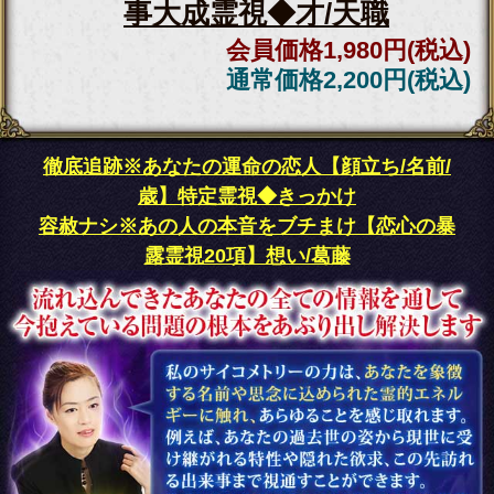
今のあなたを知るうえで過去世の
存在が欠かせません。
あなたやあの人のお名前に触れる
ことで数世代前までの
過去世の記憶を遡っていきましょう。
この先の運命の流れについてもしっかり
お伝えさせていただきます。
霊力桁外れ※運命を操る
【あなたの人生掌握霊視
◆全25項】幸福＆余生
会員価格
2,915円(税込)
通常価格
3,410円(税込)
収益＆地位UP【著名起業
家も崇める】あなたの仕
事大成霊視◆才/天職
会員価格
1,980円(税込)
通常価格
2,200円(税込)
顔/名前/喋り方【あなたの