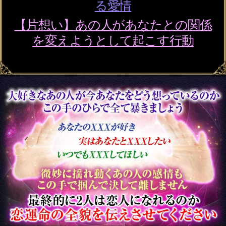
濃厚SEX霊視◆肌重ね愛
を深めたい【あの人の生
声を暴露】愛欲/性嗜好
会員価格
2,255円(税込)
通常価格
2,530円(税込)
職場/歳の差/略奪◆辛い思
いから卒業【訳アリ恋脱
却霊視】2人の脈/絆
会員価格
1,595円(税込)
通常価格
1,760円(税込)
本気で復縁を望む方へ【2
人の愛再燃叶う】強制ヨ
リ戻し霊視◆全軌跡
会員価格
1,760円(税込)
通常価格
1,980円(税込)
何が何でも欲しい愛【苦
境不倫の成就霊視◆22