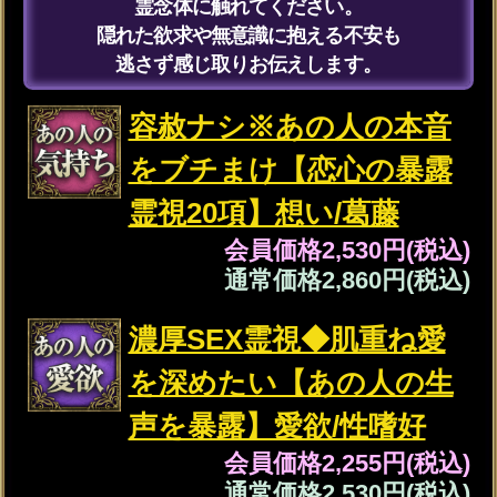
恋成就＆両想い確信【想
いに触れて強制成就◆霊
視32項】軌跡/告白日
会員価格
3,135円(税込)
通常価格
3,630円(税込)
※姓と名は、それぞれ全角5文字以内で
「ひらがな」、「カタカナ」、「漢字」
のみ入力できます。
（必須）