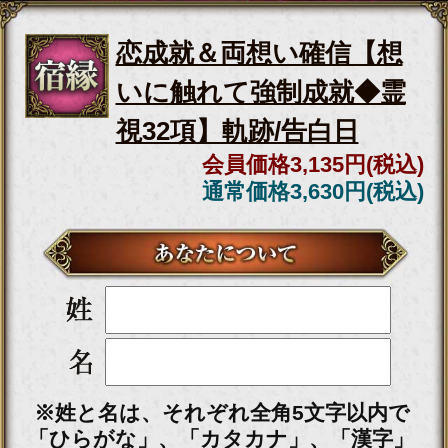
項】あの人の覚悟/顛末
会員価格
2,640円(税込)
通常価格
2,970円(税込)
『え、私何かした？』冷
たい態度/反応薄いあの人
◆想い＆恋真意霊視
会員価格
1,265円(税込)
通常価格
1,430円(税込)