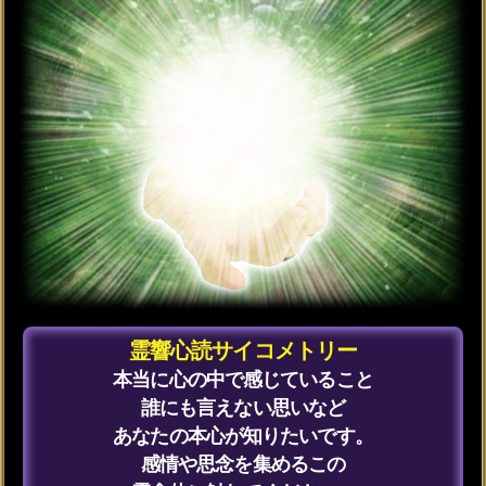
ていける家庭
【宿縁】近々訪れる、2人の関係性が
変わる最初の転機
【恋愛】関係が深まる中で、2人に芽
生える新たな感情
【不倫】3年後、あなたとあの人の関
係はどうなっている？
【愛欲】ベットの上であの人が見せ
る愛情
【片想い】あの人があなたとの関係
を変えようとして起こす行動