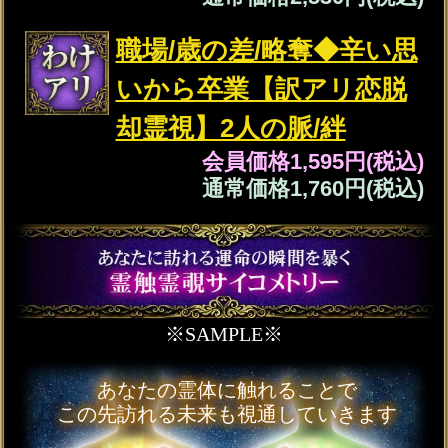
※姓と名は、それぞれ全角5文字以内で
「ひらがな」、「カタカナ」、「漢字」
のみ入力できます。
（必須）
あの人の性別は、あなたと逆の性別が
自動的に設定されます。
入力した情報を記録しますか？
記録する
「一部無料で鑑定する」
をタップする
と、鑑定結果の一部を無料でご覧にな
れます。