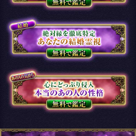
新着リリースコンテンツ
インスピレーション｜運命好転/悲
願叶/瞬間霊察で全看破◆嬉野つば
さ
最新
2026年8月6月追加
チャクラ占い｜人体覚醒＆強制成
就【運命正し現実変える神霊力】
月香
2026年8月3月追加
1万人絶賛【本音/現実/日付】48星
秘術で具体的中◆細密星読師 ミエ
ル | みのり -MINORI-
2026年7月30月追加
露骨過ぎて地上波ギリギリ/言葉濁
さず核心直撃【愛/人生決断占】桃