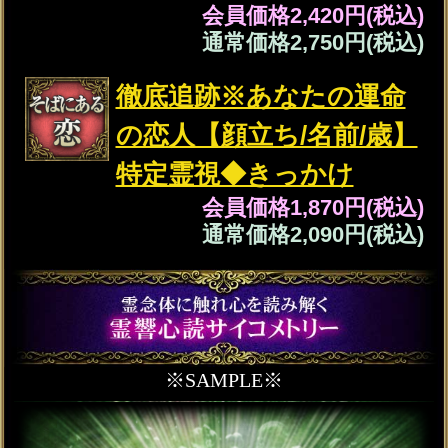
霊触霊覗サイコメトリー
更に霊力を高めこの先どのような
運命が待ち受けているのか
あなたやあの人の霊体を通して
未来を覗かせていただきます。
1年後/3年後/10年後の姿や
未来の重要の出来事など
詳しくお伝えさせてください。
【人生】近々、訪れるあなたの人生
が好転する最初の転機
【仕事】仕事で飛躍のチャンスを得
るターニングポイント
【結婚】結婚して運命の伴侶と築い