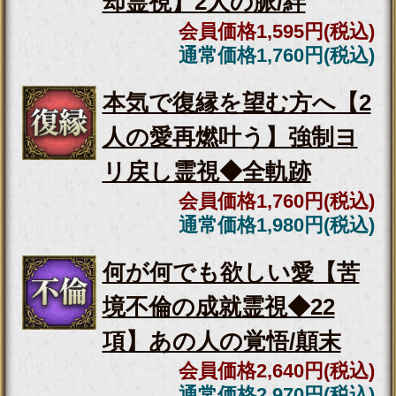
恋成就＆両想い確信【想い
に触れて強制成就◆霊視32
項】軌跡/告白日
会員価格
3,135円(税込)
通常価格
3,630円(税込)
容赦ナシ※あの人の本音を
ブチまけ【恋心の暴露霊視
20項】想い/葛藤
会員価格
2,530円(税込)
通常価格
2,860円(税込)
何が何でも欲しい愛【苦境
不倫の成就霊視◆22項】あ
の人の覚悟/顛末
会員価格
2,640円(税込)
通常価格
2,970円(税込)