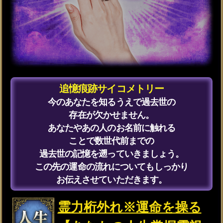
霊響心読サイコメトリー
本当に心の中で感じていること
誰にも言えない思いなど
あなたの本心が知りたいです。
感情や思念を集めるこの
霊念体に触れてください。
隠れた欲求や無意識に抱える不安も
逃さず感じ取りお伝えします。
容赦ナシ※あの人の本音
をブチまけ【恋心の暴露
霊視20項】想い/葛藤
会員価格
2,530円(税込)
通常価格
2,860円(税込)