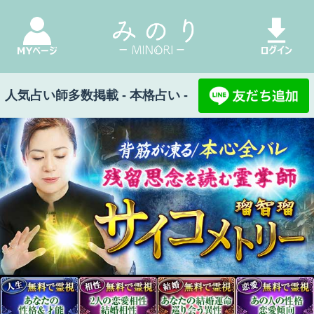
人気占い師多数掲載 - 本格占い -
みのり Top
>
背筋凍る/本心全バレ【残留思念を
読む霊掌師】瑠智瑠 サイコメトリー
霊力桁外れ※運命を操る【あなたの人生掌握霊