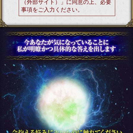
き、そちらに記載されておりま
すURLより閲覧することが可能
です。ご購入した占い結果をデ
ータとして保存しておくことは
できませんので、10日間を超え
て保存されたい場合は別途プリ
ントアウト等されることを推奨
いたします。
動作環境
各商品ページにも動作環境が明
記されておりますのでご確認く
ださい。
この占い番組は、次の環境でご
利用ください。
＜OS＞
Android 5.0以降
iOS 10.0以降
＜ブラウザ＞
OSに標準搭載されているブ
ラウザ。
※JavaScriptの設定をオンにし