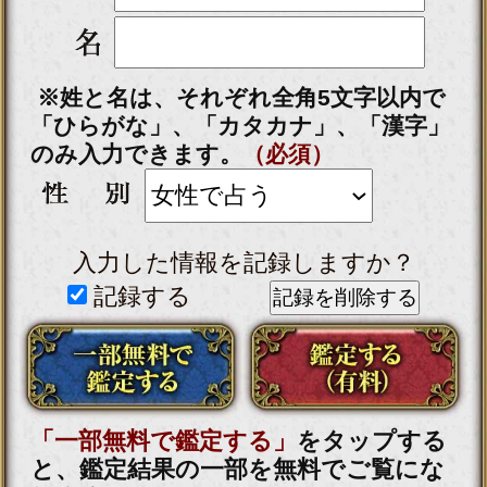
顔/名前/喋り方【あなたの
生涯伴侶を鮮明霊視】結婚
運命22項◆入籍日
会員価格
2,420円(税込)
通常価格
2,750円(税込)
徹底追跡※あなたの運命の
恋人【顔立ち/名前/歳】特定
霊視◆きっかけ
会員価格
1,870円(税込)
通常価格
2,090円(税込)
▲カテゴリーTOPへ