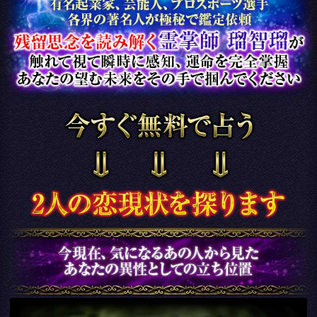
私が明瞭かつ具体的に
あの人の感情を浮き彫りにします
さあ、この霊念体に思いを込め
そっと触れてください
恋成就＆両想い確信【想
いに触れて強制成就◆霊
視32項】軌跡/告白日
会員価格
3,135円(税込)