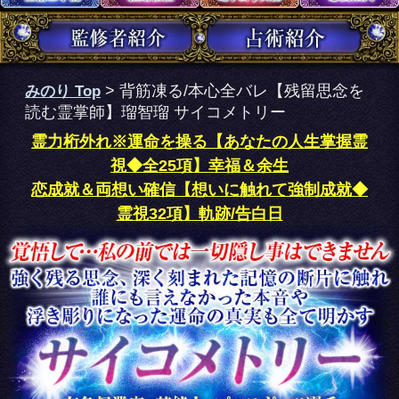
視◆全25項】幸福＆余生
恋成就＆両想い確信【想いに触れて強制成就◆
霊視32項】軌跡/告白日