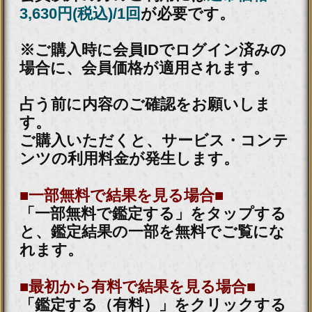
■一部無料で結果を見る場合■
「一部無料で鑑定する」をタップする
と、鑑定結果の一部を無料でご覧にな
れます。
■最初から有料で結果を見る場合■
「鑑定する（有料）」をクリックする
と、最初から鑑定結果のすべてをご覧
になれます。
テレシスネットワーク株式会社は、
ご入力いただいた情報を、占いサー
ビスを提供するためにのみ使用し、
情報の蓄積を行ったり、他の目的で
使用することはありません。ご利用
の際は、当社「
個人情報保護方針
（外部サイト）」に同意の上、必要
事項をご入力ください。