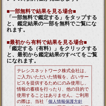
会員価格
880円(税込)
通常価格
990円(税込)
▲カテゴリーTOPへ
注意事項
ご利用料金について
「背筋凍る/本心全バレ【残留思
念を読む霊掌師】瑠智瑠 サイコ
メトリー」は有料コンテンツで
す。占いをご購入の都度、表示
料金のお支払いが必要となりま
す。同じ占いメニューを同じ内
容で占う場合でも、その都度料
金が発生しますのでご注意くだ
さい。
占い結果について
一度ご購入いただいた占い結果
は、最初に購入された日を含め
10日間閲覧が可能です。ご購入
した際に送信されます注文受付
自動配信メールをご確認いただ