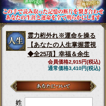
人の愛再燃叶う】強制ヨリ
戻し霊視◆全軌跡
会員価格
1,760円(税込)
通常価格
1,980円(税込)
『え、私何かした？』冷た
い態度/反応薄いあの人◆想
い＆恋真意霊視
会員価格
1,265円(税込)
通常価格
1,430円(税込)
想いは通じ合ってる？
【YES/NO】2人の恋見極め
霊視◆関係進展の可否
会員価格
880円(税込)
通常価格
990円(税込)
▲カテゴリーTOPへ