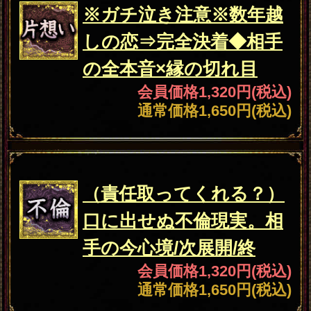
▲カテゴリーTOPへ
結婚
成婚男女4桁超×婚期断言
◆元宝塚女優も絶賛“あ
なたの愛結婚”全録