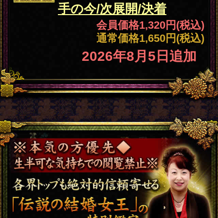
会員価格
2,200円(税込)
通常価格
2,750円(税込)
片想い
“マジで恋叶う”モデルS
も熱狂信者化【二人の全
宿縁/愛未来】完結録
会員価格
2,200円(税込)
通常価格
2,750円(税込)
人生
【占界TOP君臨/的中伝説
樹立】あなたの全人生
SP（愛/職/財）今⇒晩年
会員価格
2,200円(税込)
通常価格
2,750円(税込)
あの人
知ったら泣くよ？※絶対
の気持
一人で見る事※相手の7
ち