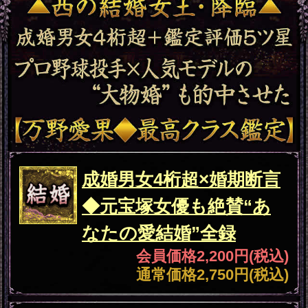
※JavaScriptの設定をオンにしてご
利用ください。
※Cookieの設定をONにしてご利用
ください。
決済方法について
当コンテンツお支払いには、ク
レジットカード・携帯キャリア決
済・WebMoneyをご利用いただけま
す。
他者による不正利用防止のた
め、クレジットカード情報のほか
に、セキュリティコード、お電話番
号、メールアドレスをご入力いただ
く方式を採用しております。お客様
に安心してご利用いただけるよう、
入力いただいた情報は、ＳＳＬで暗
号化され、送信されます。
特定商取引法に基づく表記
特定商取引法に基づく表記
このサービスのお問い合わせは
こち
をご覧ください。
ら