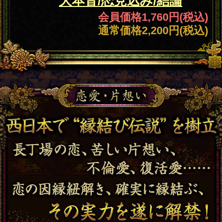
相性
野球選手×モデル→有名
人の縁結び話題爆散中◆
二人の相性/宿命/結末
会員価格
1,540円(税込)
通常価格
1,980円(税込)
恋の行
正直ヒドイ状況よ。あの
方
人が心に決めた愛結論◆
打ち明ける言葉と現実
会員価格
1,320円(税込)
通常価格
1,650円(税込)
片想い
※ガチ泣き注意※数年越
しの恋⇒完全決着◆相手