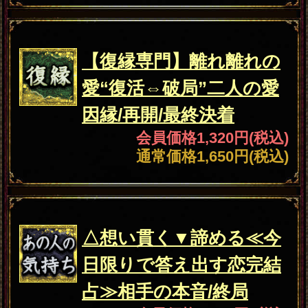
会員価格
2,200円(税込)
通常価格
2,750円(税込)
出会い
◇緊急結婚速報◇今あな
たと一番結婚に近い異性
≪出会い/告白/婚約≫
会員価格
1,100円(税込)
通常価格
1,320円(税込)
▲カテゴリーTOPへ