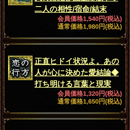
⇒相手の全本性（裏/弱
ち
み/願望/本命）と結末
会員価格
1,320円(税込)
通常価格
1,650円(税込)
不倫
不倫◆どんだけ我慢させ
る気!?“いつも後回しの
私”相手の思惑＆覚悟
会員価格
1,320円(税込)
通常価格
1,650円(税込)
片想い
K.O.寸前の恋。選ばれる
のは“私⇔他の異性？”相
手の今/次展開/決着
会員価格
1,320円(税込)
通常価格
1,650円(税込)