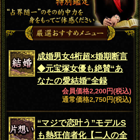
大本音/恋見込み/結論
会員価格
1,760円(税込)
通常価格
2,200円(税込)
片想い
“マジで恋叶う”モデルS
も熱狂信者化【二人の全
宿縁/愛未来】完結録