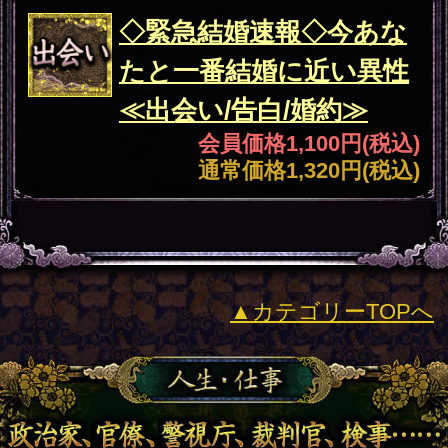
新着リリースコンテンツ
インスピレーション｜運命好転/悲
願叶/瞬間霊察で全看破◆嬉野つば
最新
さ
2026年8月6月追加
チャクラ占い｜人体覚醒＆強制成
就【運命正し現実変える神霊力】
月香
2026年8月3月追加
1万人絶賛【本音/現実/日付】48星
秘術で具体的中◆細密星読師 ミエ
ル | みのり -MINORI-
2026年7月30月追加