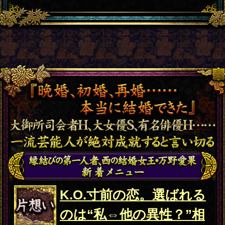
2026年8月5日
追加
結婚
成婚男女4桁超×婚期断言
◆元宝塚女優も絶賛“あ
なたの愛結婚”全録