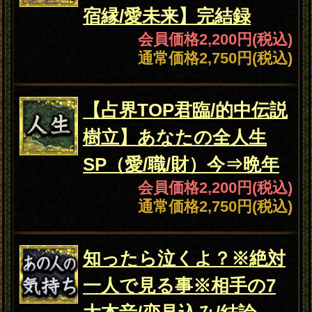
会員価格
2,200円(税込)
通常価格
2,750円(税込)
不倫
W不倫/所帯持ち/歳の差
【脱不倫×愛成就占】二人
の全因縁/終焉◆DX版
会員価格
2,200円(税込)
通常価格
2,750円(税込)
あの人
知ったら泣くよ？※絶対
の気持
一人で見る事※相手の7
ち
大本音/恋見込み/結論
会員価格
1,760円(税込)
通常価格
2,200円(税込)