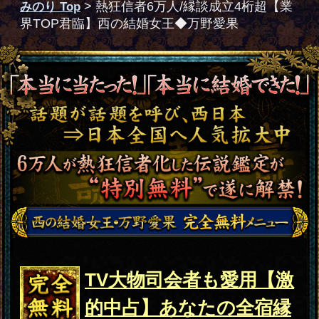
完全無
TV大物司会者も愛用【激
料
的中占】あなたの全宿縁
（表/裏）と幸福指数
無料
完全無
熱狂信者6万超≪結婚女王
料
が断言≫あなたと結婚相
性Best/Worstな異性
無料
完全無
宝塚女優も大絶賛【二人
料