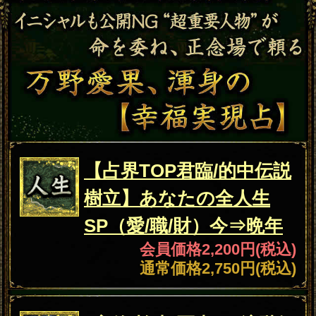
露骨過ぎて地上波ギリギリ/言葉濁
さず核心直撃【愛/人生決断占】桃
萃
2026年7月27月追加
全方位抜かりナシ≪難悩解決≫付
け入る隙無く的中【溟白龍】地支
命術
2026年7月23月追加
利用規約
プライバシーポリシー
お問い合わせ
特定商取引法に基づく表記
メルマガ登録/解除
運営会社 RENSA All Rights Reserved.