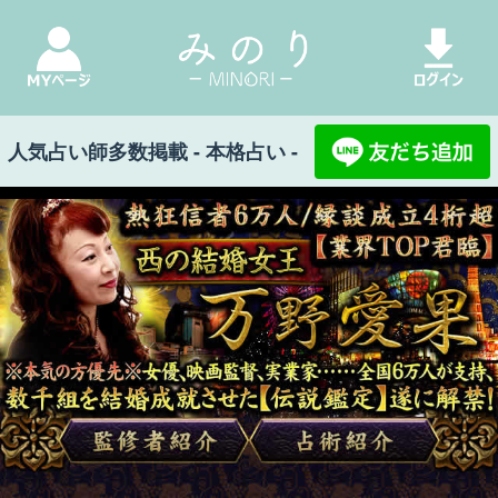
人気占い師多数掲載 - 本格占い -
みのり Top
>
熱狂信者6万人/縁談成立4桁超【業
界TOP君臨】西の結婚女王◆万野愛果