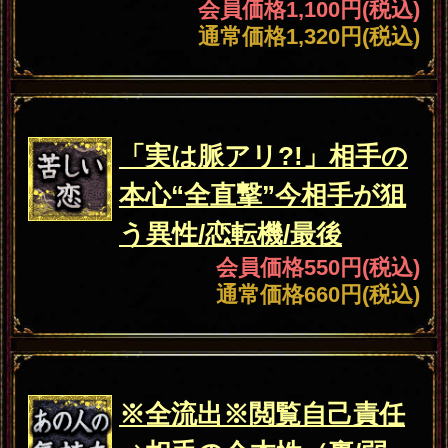
人生
【占界TOP君臨/的中伝説
樹立】あなたの全人生
SP（愛/職/財）今⇒晩年
会員価格
2,200円(税込)
通常価格
2,750円(税込)
仕事
“官僚/検事/医者”一流階級
が運命託す【仕事出世
占】才/正念場/報酬
会員価格
1,320円(税込)
通常価格
1,650円(税込)
人生
※見逃し厳禁※次あなた