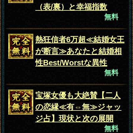
の恋縁≪有⇔無≫ジャッ
ジ占】現状と次の展開
無料
片想い
K.O.寸前の恋。選ばれる
のは“私⇔他の異性？”相
手の今/次展開/決着
会員価格
1,320円(税込)
通常価格
1,650円(税込)