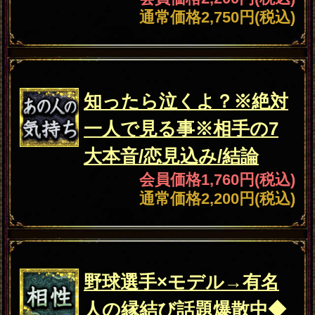
あの人
△想い貫く▼諦める≪今
の気持
日限りで答え出す恋完結
ち
占≫相手の本音/終局
会員価格
1,100円(税込)
通常価格
1,320円(税込)
苦しい
「実は脈アリ?!」相手の
恋
本心“全直撃”今相手が狙
う異性/恋転機/最後
会員価格
550円(税込)
通常価格
660円(税込)
あの人
※全流出※閲覧自己責任
の気持