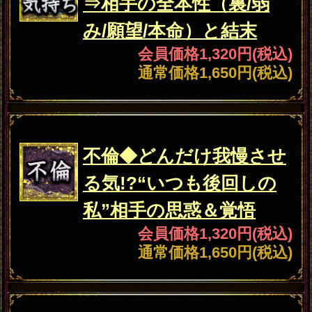
に訪れる絶対転機（X月X
日）×人生変化×未来
会員価格
550円(税込)
通常価格
660円(税込)
▲カテゴリーTOPへ
注意事項
ご利用料金について
「熱狂信者6万人/縁談成立4桁超
【業界TOP君臨】西の結婚女王◆万
野愛果」は有料コンテンツです。占
いをご購入の都度、表示料金のお支
払いが必要となります。同じ占いメ
ニューを同じ内容で占う場合でも、
その都度料金が発生しますのでご注
意ください。
占い結果について
一度ご購入いただいた占い結果は、