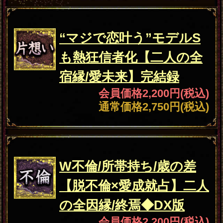
の全本音×縁の切れ目
会員価格
1,320円(税込)
通常価格
1,650円(税込)
不倫
（責任取ってくれる？）
口に出せぬ不倫現実。相
手の今心境/次展開/終
会員価格
1,320円(税込)
通常価格
1,650円(税込)
復縁
【復縁専門】離れ離れの
愛“復活⇔破局”二人の愛
因縁/再開/最終決着
会員価格
1,320円(税込)
通常価格
1,650円(税込)