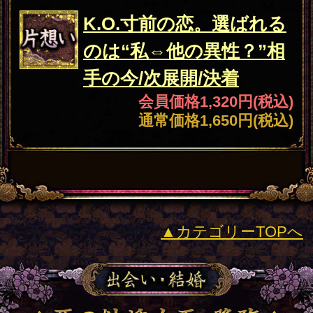
最初に購入された日を含め10日間閲
覧が可能です。ご購入した際に送信
されます注文受付自動配信メールを
ご確認いただき、そちらに記載され
ておりますURLより閲覧することが
可能です。ご購入した占い結果をデ
ータとして保存しておくことはでき
ませんので、10日間を超えて保存さ
れたい場合は別途プリントアウト等
されることを推奨いたします。
動作環境
各商品ページにも動作環境が明記さ
れておりますのでご確認ください。
この占い番組は、次の環境でご利用
ください。
＜OS＞
Android 5.0以降
iOS 10.0以降
＜ブラウザ＞
OSに標準搭載されているブラウ
ザ。