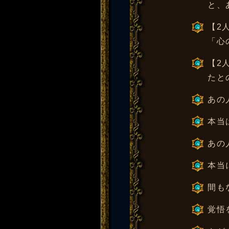
と、
【2
「心
【2
たと
あの
本当
あの
本当
間も
覚悟