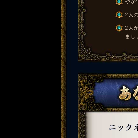
やが
2人
2人
まし
ニックネーム