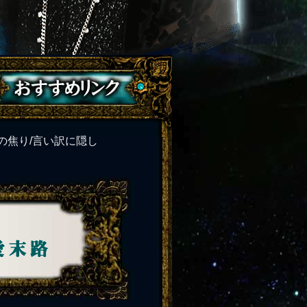
の焦り/言い訳に隠し