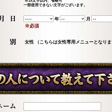
※15文字以内、省略可
一部使用できない文字がございます。
年
月
※必須
女性 （こちらは女性専用メニューとなりま
あの人について教えてください