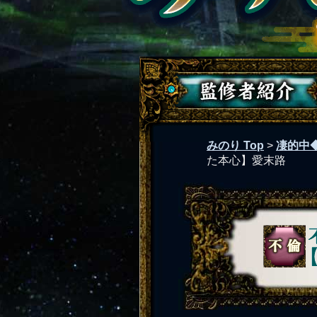
みのり Top
>
凄的中
た本心】愛末路