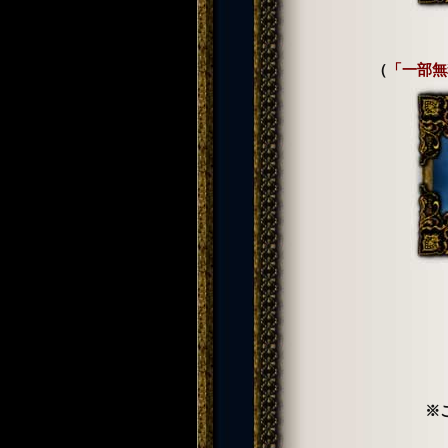
（
「一部無
※