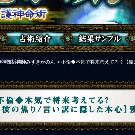
◆神技祈祷師みずきかのん
>
不倫◆本気で将来考えてる？【彼