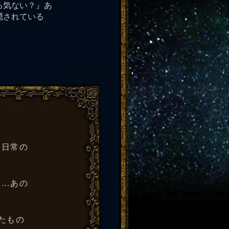
る気ない？』あ
隠されている
、日常の
……あの
たもの