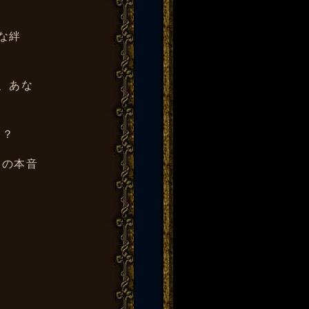
な絆
、あな
る？
人の本音