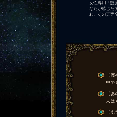
女性専用『態
なたが感じた
わ。その真実
【護
中で
【あ
人は
【あ