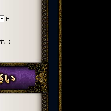
日
す。）