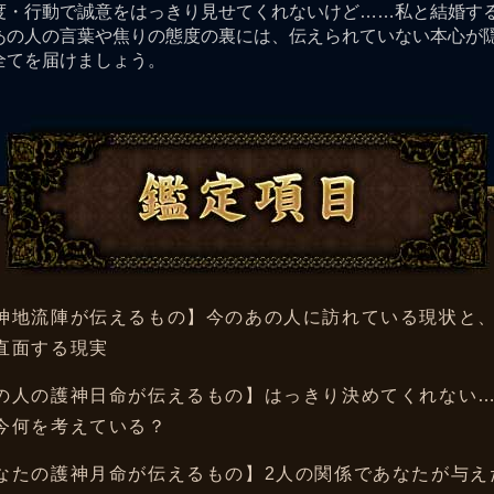
度・行動で誠意をはっきり見せてくれないけど……私と結婚す
あの人の言葉や焦りの態度の裏には、伝えられていない本心が
全てを届けましょう。
鑑定項目
神地流陣が伝えるもの】今のあの人に訪れている現状と
直面する現実
の人の護神日命が伝えるもの】はっきり決めてくれない
今何を考えている？
なたの護神月命が伝えるもの】2人の関係であなたが与え