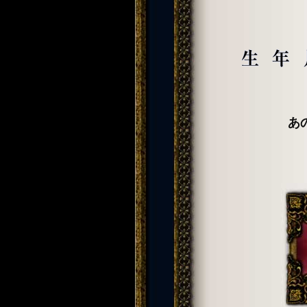
生年月日
あ