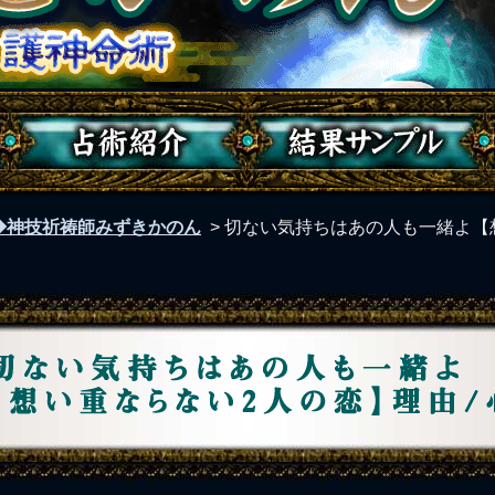
◆神技祈祷師みずきかのん
>
切ない気持ちはあの人も一緒よ【