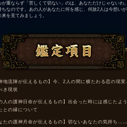
心が重ならず「苦しくて切ない」のは、あなただけじゃないわ
持ちなのです。あの人があなたに何を感じ、何故2人は今想い
未来を見てみましょう。
鑑定項目
神地流陣が伝えるもの】今、2人の間に横たわる恋の現実
べき現状
の人の護神日命が伝えるもの】出会った時には感じたよ
たとの縁について
なたの護神月命が伝えるもの】切ないあなたの気持ち…