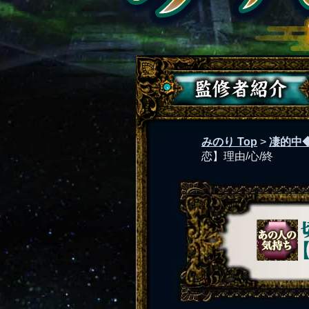
みのり Top
>
凄的中
恋】理由/心/終