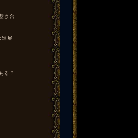
惹き合
は進展
ある？
？