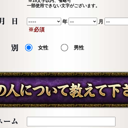
※15文字以内、省略可
一部使用できない文字がございます。
年
月
※必須
女性
男性
あの人について教えてください