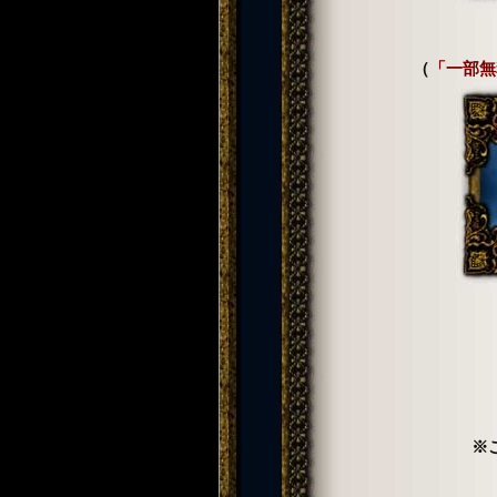
（
「一部無
※