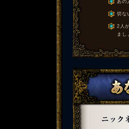
あの
切な
2人
まし
ニックネーム