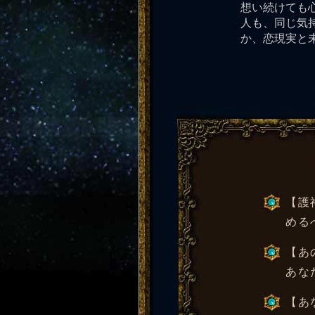
想い続けても
人も、同じ気
か、恋現実と
【護
める
【あ
あな
【あ