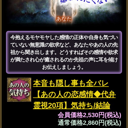
【結願成就霊視◆2人の愛
運命32項】転機/告白日
会員価格
3,135円(税込)
通常価格
3,630円(税込)
本気不倫◆絶対に報われ
たい【純愛繋ぐ成就霊
視】2人の宿縁/関係顛末
会員価格
2,640円(税込)
通常価格
2,970円(税込)
失恋寸前/辛くて心張り裂
けそう【限界恋の救済霊
視】2人の転機/交際
会員価格
1,870円(税込)
通常価格
2,090円(税込)
2人の関係を強制修復『●
月●日が復縁記念日です』
愛再燃霊視◆運命