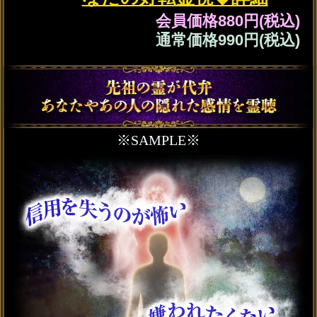
1年後に2人は
XXXXがきっかけで距離が縮まり
あの人からXXXXと伝えられます。
先祖の霊から受け取ったメッセージや先祖の霊が
辿ってきた運命の流れを読み解くことで、あなた
にとって重要な転機や出来事を霊視します。
両想い＆婚姻まで叶う