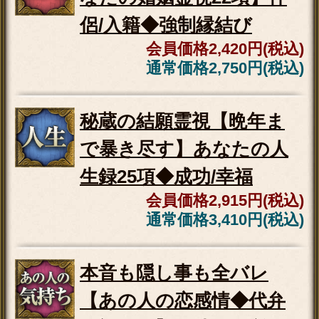
収入＆評価大幅UP【成功
者も秘密裏に来訪】あな
たの仕事霊視◆定年後
会員価格
1,980円(税込)
通常価格
2,200円(税込)
交際日は●月●日【次あなたと恋に落ちる異性】
縁結び霊視◆結婚可否
本音も隠し事も全バレ【あの人の恋感情◆代弁
霊視20項】気持ち/結論