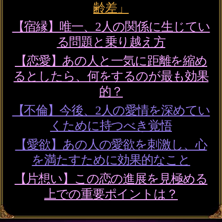
会員価格
1,705円(税込)
通常価格
1,870円(税込)
2人の関係を強制修復『●
月●日が復縁記念日です』
愛再燃霊視◆運命
会員価格
1,870円(税込)
通常価格
2,090円(税込)
本気不倫◆絶対に報われ
たい【純愛繋ぐ成就霊
視】2人の宿縁/関係顛末
会員価格
2,640円(税込)
通常価格
2,970円(税込)
全く進展しない恋『もう
諦めるべき？』今日で決
着霊視◆相手の恋真意
会員価格
1,265円(税込)
通常価格
1,430円(税込)