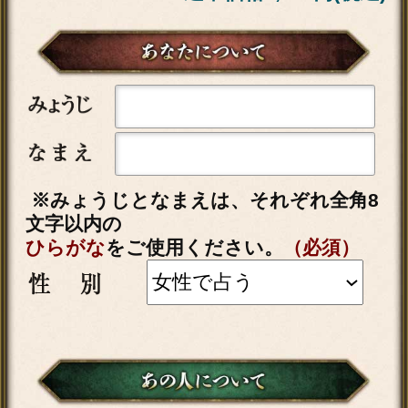
※みょうじとなまえは、それぞれ全角8
文字以内の
ひらがな
をご使用ください。
（必須）
入力した情報を記録しますか？
記録する
「あなたの全人生を一部無料で鑑定」
をタップすると、鑑定結果の一部を無
料でご覧になれます。
テレシスネットワーク株式会社は、
ご入力いただいた情報を、占いサー
ビスを提供するためにのみ使用し、
情報の蓄積を行ったり、他の目的で
使用することはありません。ご利用