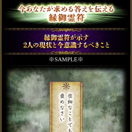
文字以内の
ひらがな
をご使用ください。
（必須）
あの人の性別は、あなたと逆の性別が
自動的に設定されます。
入力した情報を記録しますか？
記録する
「2人の宿縁を一部無料で鑑定」
をタッ
プすると、鑑定結果の一部を無料でご
覧になれます。
テレシスネットワーク株式会社は、
ご入力いただいた情報を、占いサー
ビスを提供するためにのみ使用し、
情報の蓄積を行ったり、他の目的で
使用することはありません。ご利用
の際は、当社「
個人情報保護方針
（外部サイト）」に同意の上、必要
事項をご入力ください。