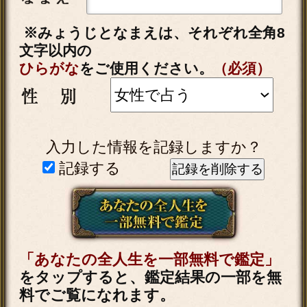
▲カテゴリーTOPへ
秘蔵の結願霊視【晩年まで
暴き尽す】あなたの人生録
25項◆成功/幸福
会員価格
2,915円(税込)
通常価格
3,410円(税込)
収入＆評価大幅UP【成功者
も秘密裏に来訪】あなたの
仕事霊視◆定年後
会員価格
1,980円(税込)
通常価格
2,200円(税込)