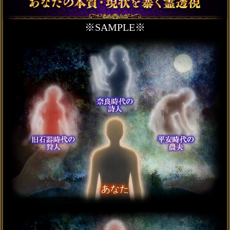
いるのかを明らかにしていきます。
秘蔵の結願霊視【晩年ま
で暴き尽す】あなたの人
生録25項◆成功/幸福
会員価格
2,915円(税込)
通常価格
3,410円(税込)
収入＆評価大幅UP【成功
者も秘密裏に来訪】あな
たの仕事霊視◆定年後
会員価格
1,980円(税込)
通常価格
2,200円(税込)
独身脱却/縁切り不能【あ
なたの婚姻霊視22項】伴
侶/入籍◆強制縁結び
会員価格
2,420円(税込)
通常価格
2,750円(税込)