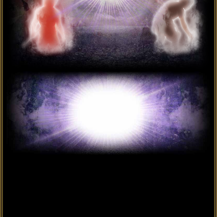
り深まるでしょう。今は完璧を求める
よりも、小さな優しさを積み重ねるこ
⇒さらに2人の宿縁
とが大切です。
と恋運命について詳しく明らかに
します。
【人生】今後大きな飛躍のチャンス
を掴むために欠かせないこと
【仕事】今後、あなたの仕事運命を
上昇させる『重要な環境』
【結婚】これだけは忘れないでくだ
さい。運命の伴侶の「名前」と「年
齢差」
【宿縁】唯一、2人の関係に生じてい
る問題と乗り越え方
【恋愛】あの人と一気に距離を縮め
るとしたら、何をするのが最も効果
的？
【不倫】今後、2人の愛情を深めてい