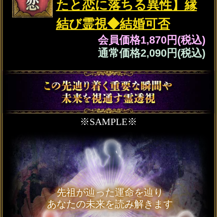
あなたが迷いや選択に心が揺れたとしても「これ
だけは忘れないでほしい」と先祖が教える行動や
選ぶべき道が言霊となって縁御霊符に浮かび上が
ります。
今の2人の関係には、安心感と信頼が
少しずつ芽生えています。しかし、そ
の絆をより強く育てていくためには
「小さな喜びを見つけ、言葉で伝える
こと」が大切です。些細なことでも相
手を褒めるその積み重ねが、心の距離
を近づける鍵となります。
相手の行動や努力に気づき、素直に
「ありがとう」「すごいね」と言葉に
するだけで、2人の間に温かい空気が
流れます。相手は「自分を見てくれて
いる」と安心し、あなたへの信頼がよ