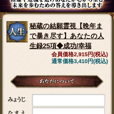
会員価格
880円(税込)
通常価格
990円(税込)
▲カテゴリーTOPへ
独身脱却/縁切り不能【あな
たの婚姻霊視22項】伴侶/入
籍◆強制縁結び
会員価格
2,420円(税込)
通常価格
2,750円(税込)
交際日は●月●日【次あなた
と恋に落ちる異性】縁結び
霊視◆結婚可否
会員価格
1,870円(税込)
通常価格
2,090円(税込)