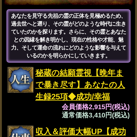
今抱えるモヤモヤした感情の正体や自身も気づい
ていない無意識の欲求など、あなたやあの人の先
祖から聞き出します。どうすればその感情や欲求
が満たされ心が癒されるのか先祖の声に耳を傾け
お伝えしましょう。
本音も隠し事も全バレ
【あの人の恋感情◆代弁
霊視20項】気持ち/結論
会員価格
2,530円(税込)
通常価格
2,860円(税込)
生々しい声聞こえる【あ
の人の愛欲＆SEX願望】
暴露霊視◆体相性/初夜
会員価格
2,255円(税込)
通常価格
2,530円(税込)
年齢差/略奪/職場恋『両想
いになれる？』あの人の