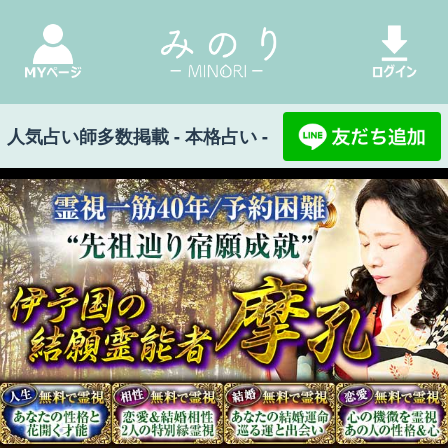
人気占い師多数掲載 - 本格占い -
みのり Top
>
霊視一筋40年/予約困難“先祖辿り宿
願成就”伊予国の結願霊能者 摩孔
秘蔵の結願霊視【晩年まで暴き尽す】あなたの
人生録25項◆成功/幸福