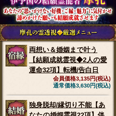
独身脱却/縁切り不能【あ
なたの婚姻霊視22項】伴
侶/入籍◆強制縁結び
会員価格
2,420円(税込)
通常価格
2,750円(税込)
秘蔵の結願霊視【晩年ま
で暴き尽す】あなたの人
生録25項◆成功/幸福
会員価格
2,915円(税込)
通常価格
3,410円(税込)
本音も隠し事も全バレ
【あの人の恋感情◆代弁
霊視20項】気持ち/結論
会員価格
2,530円(税込)
通常価格
2,860円(税込)