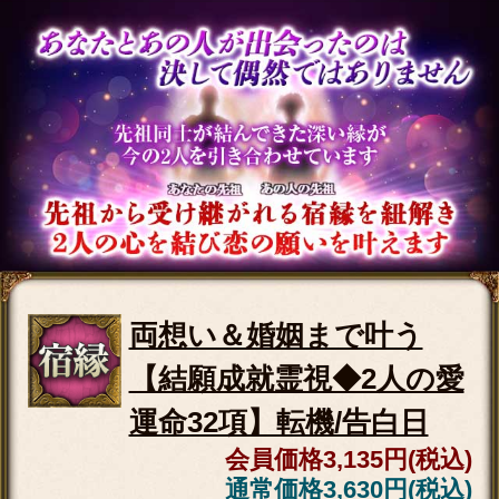
秘蔵の結願霊視【晩年ま
で暴き尽す】あなたの人
生録25項◆成功/幸福
会員価格
2,915円(税込)
通常価格
3,410円(税込)