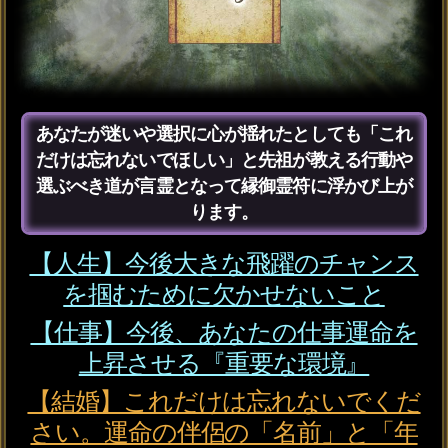
失恋寸前/辛くて心張り裂
けそう【限界恋の救済霊
視】2人の転機/交際
会員価格
1,870円(税込)
通常価格
2,090円(税込)
生々しい声聞こえる【あ
の人の愛欲＆SEX願望】
暴露霊視◆体相性/初夜
会員価格
2,255円(税込)
通常価格
2,530円(税込)
年齢差/略奪/職場恋『両想
いになれる？』あの人の
決意◆最終宣告霊視