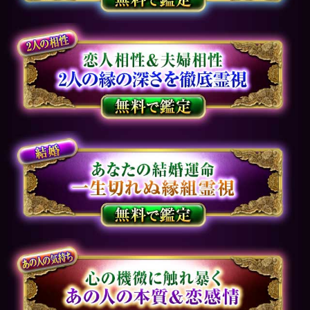
＜ブラウザ＞
OSに標準搭載されているブ
ラウザ。
※JavaScriptの設定をオンにし
てご利用ください。
※Cookieの設定をONにしてご利
用ください。
決済方法について
当コンテンツお支払いには、
クレジットカード・携帯キャリ
ア決済・WebMoneyをご利用い
ただけます。
他者による不正利用防止のた
め、クレジットカード情報のほ
かに、セキュリティコード、お
電話番号、メールアドレスをご
入力いただく方式を採用してお
ります。お客様に安心してご利
用いただけるよう、入力いただ
いた情報は、ＳＳＬで暗号化さ
れ、送信されます。
特定商取引法に基づく表記