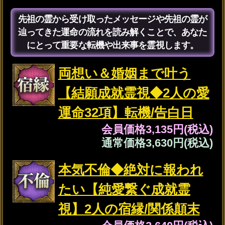
くために持つべき覚悟
【愛欲】あの人の愛欲を刺激し、心
を満たすために効果的なこと
【片想い】この恋の進展を見極める
上での重要ポイントは？
両想い＆婚姻まで叶う
【結願成就霊視◆2人の愛
運命32項】転機/告白日
会員価格
3,135円(税込)