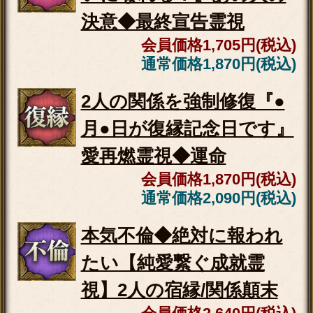
会員価格
2,640円(税込)
通常価格
2,970円(税込)
生々しい声聞こえる【あの
人の愛欲＆SEX願望】暴露
霊視◆体相性/初夜
会員価格
2,255円(税込)
通常価格
2,530円(税込)
失恋寸前/辛くて心張り裂け
そう【限界恋の救済霊視】2
人の転機/交際
会員価格
1,870円(税込)
通常価格
2,090円(税込)
年齢差/略奪/職場恋『両想い
になれる？』あの人の決意
◆最終宣告霊視