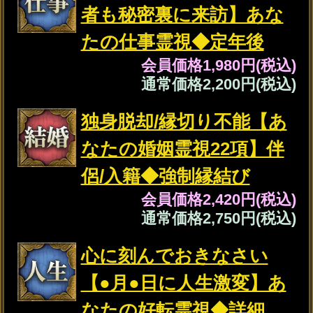
決意◆最終宣告霊視
会員価格
1,705円(税込)
通常価格
1,870円(税込)
交際日は●月●日【次あな
たと恋に落ちる異性】縁
結び霊視◆結婚可否
会員価格
1,870円(税込)
通常価格
2,090円(税込)
※SAMPLE※