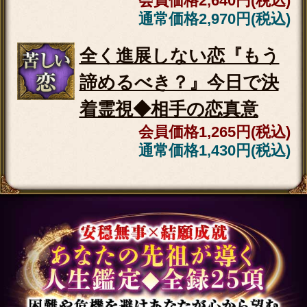
会員価格
1,705円(税込)
通常価格
1,870円(税込)
2人の関係を強制修復『●月
●日が復縁記念日です』愛
再燃霊視◆運命
会員価格
1,870円(税込)
通常価格
2,090円(税込)
全く進展しない恋『もう諦
めるべき？』今日で決着霊
視◆相手の恋真意
会員価格
1,265円(税込)
通常価格
1,430円(税込)
恋運命見極め『私は異性と
してアリorナシ？』あの人
の思惑＆決断霊視