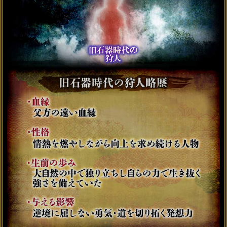
心に刻んでおきなさい
【●月●日に人生激変】あ
なたの好転霊視◆詳細
会員価格
880円(税込)
通常価格
990円(税込)
※SAMPLE※
あなた