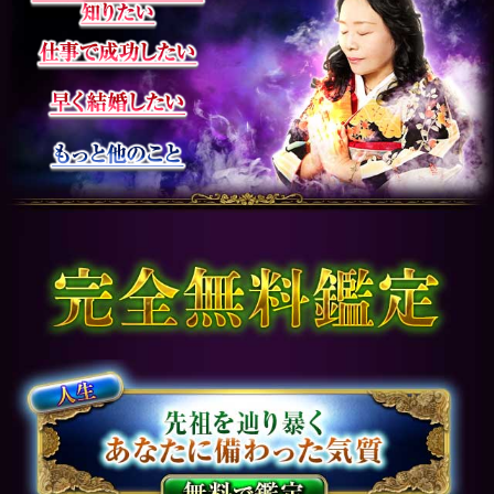
一度ご購入いただいた占い結果
は、最初に購入された日を含め
10日間閲覧が可能です。ご購入
した際に送信されます注文受付
自動配信メールをご確認いただ
き、そちらに記載されておりま
すURLより閲覧することが可能
です。ご購入した占い結果をデ
ータとして保存しておくことは
できませんので、10日間を超え
て保存されたい場合は別途プリ
ントアウト等されることを推奨
いたします。
動作環境
各商品ページにも動作環境が明
記されておりますのでご確認く
ださい。
この占い番組は、次の環境でご
利用ください。
＜OS＞
Android 5.0以降
iOS 10.0以降