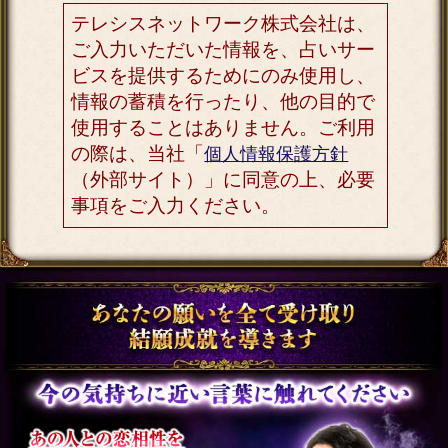
心に刻んでおきなさい【●
月●日に人生激変】あなた
の好転霊視◆詳細
会員価格
880円(税込)
通常価格
990円(税込)
▲カテゴリーTOPへ
注意事項
ご利用料金について
「霊視一筋40年/予約困難“先祖辿
り宿願成就”伊予国の結願霊能者
摩孔」は有料コンテンツです。
占いをご購入の都度、表示料金
のお支払いが必要となります。
同じ占いメニューを同じ内容で
占う場合でも、その都度料金が
発生しますのでご注意くださ
い。
占い結果について