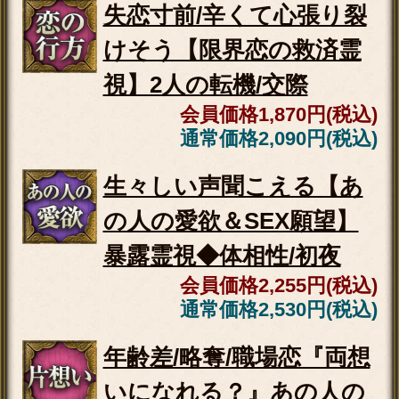
両想い＆婚姻まで叶う【結
願成就霊視◆2人の愛運命32
項】転機/告白日
会員価格
3,135円(税込)
通常価格
3,630円(税込)
本音も隠し事も全バレ【あ
の人の恋感情◆代弁霊視20
項】気持ち/結論
会員価格
2,530円(税込)
通常価格
2,860円(税込)
本気不倫◆絶対に報われた
い【純愛繋ぐ成就霊視】2人
の宿縁/関係顛末