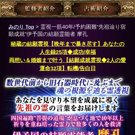
両想い＆婚姻まで叶う【結願成就霊視◆2人の愛
運命32項】転機/告白日
両想い＆婚姻まで叶う
【結願成就霊視◆2人の愛
運命32項】転機/告白日
会員価格
3,135円(税込)
通常価格
3,630円(税込)