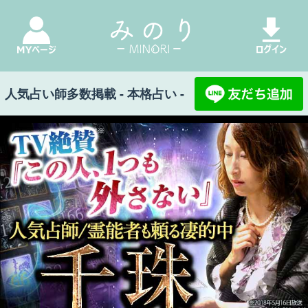
人気占い師多数掲載 - 本格占い -
TV絶賛『この人、1つも外さない』人気占師/霊能者も頼る凄的中◆千珠
みのり Top
>
見てきたみたいに当たる超人気占
>
【昇給＆転職叶える決定版】あなたの仕事成功
SP占◆才能/飛躍/定年後