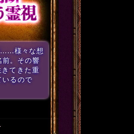
……様々な想
名前。その響
生きてきた重
ているので
▼