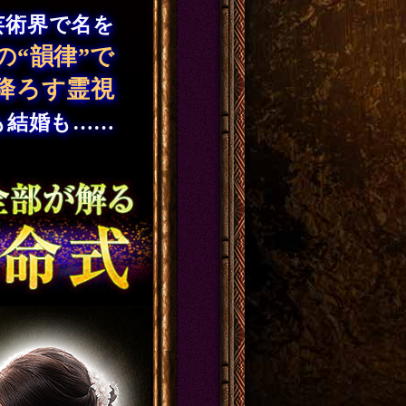
芸術界で名を
の“韻律”で
降ろす霊視
も結婚も……