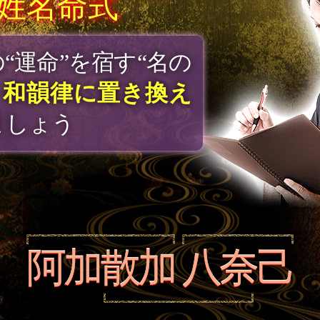
姓名命式
名表本
を用いてお二
姓名運命数”を導きま
姓命数
9
名命数
23
阿
加
散
加
八
奈
己
総命数
32