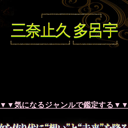
総命数
50
三
奈
止
久
多
呂
宇
姓命数
32
名命数
18
誇美優麗
32-50
▼▼気になるジャンルで鑑定する▼