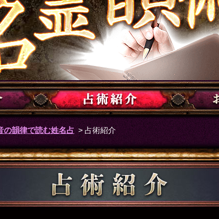
0音の韻律で読む姓名占
> 占術紹介
占術紹介