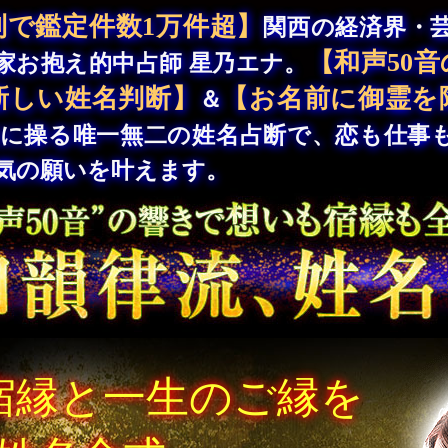
到で鑑定件数1万件超】
関西の経済界・
【和声50音
家お抱え的中占師 星乃エナ。
新しい姓名判断】
【お名前に御霊を
＆
に操る唯一無二の姓名占断で、恋も仕事
気の願いを叶えます。
宿縁と一生のご縁を