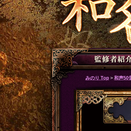
みのり Top
>
和声5