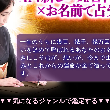
一生のうちに幾百、幾千、幾万回
いを込めて呼ばれるあなたのお
きにこそ心が、想いが、今まで
みとこれからの運命が全て宿っ
す。
▼▼気になるジャンルで鑑定する▼