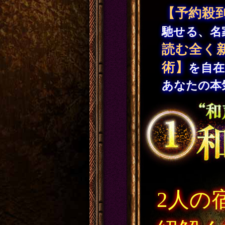
【予約殺
馳せる、名
読む全く
術】
を自在
あなたの本
2人の