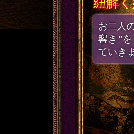
紐解く
韻律姓
人の “
した