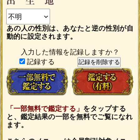
動作環境
この占い番組は、次の環境でご利用く
ださい。
＜OS＞
Android 5.0以降
iOS 10.0以降
＜ブラウザ＞
OSに標準搭載されているブラウザ。
※JavaScriptの設定をオンにしてご利用
ください。
トップページに戻る
新着リリースコンテンツ
心深くにメスを入れる緊迫の的中