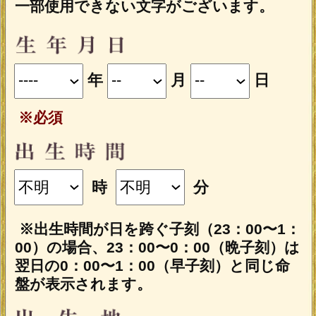
■一部無料で結果を見る場合■
「一部無料で鑑定する」をタップする
と、鑑定結果の一部を無料でご覧になれ
ます。
■最初から有料で結果を見る場合■
「鑑定する（有料）」をクリックする
と、最初から鑑定結果のすべてをご覧に
なれます。
テレシスネットワーク株式会社は、
ご入力いただいた情報を、占いサー
ビスを提供するためにのみ使用し、
情報の蓄積を行ったり、他の目的で
使用することはありません。ご利用
の際は、当社「
個人情報保護方針
（外部サイト）」に同意の上、必要
事項をご入力ください。