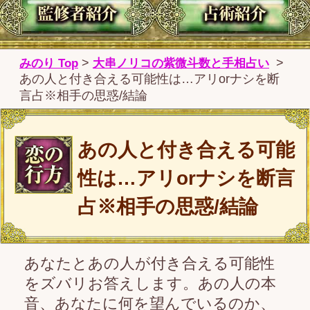
あの人と付き合える可能
性は…アリorナシを断言
占※相手の思惑/結論
あなたとあの人が付き合える可能性
をズバリお答えします。あの人の本
音、あなたに何を望んでいるのか、
そして2人の間にはどんな転機が訪れ
るのか……その答えさえわかれば、
もう悩まずに済むはずです。
大串ノリコからあなたへ