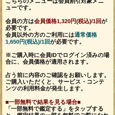
率【神谷充彦 ジオマンシー呪星
最新
術】
2026年8月10月追加
インスピレーション｜運命好転/悲
願叶/瞬間霊察で全看破◆嬉野つば
さ
2026年8月6月追加
チャクラ占い｜人体覚醒＆強制成
就【運命正し現実変える神霊力】
月香
2026年8月3月追加
1万人絶賛【本音/現実/日付】48星
秘術で具体的中◆細密星読師 ミエ
ル
2026年7月30月追加
露骨過ぎて地上波ギリギリ/言葉濁
さず核心直撃【愛/人生決断占】桃