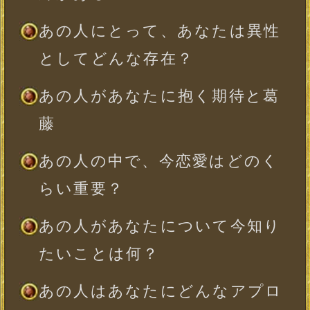
付き合える？
恋を叶えるために重要なこと
※全角10文字以内、省略可
一部使用できない文字がございます。
年
月
日
※必須