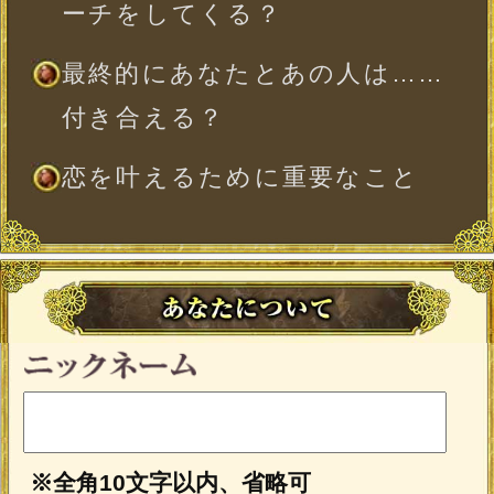
時
分
※出生時間が日を跨ぐ子刻（23：00〜1：
00）の場合、23：00〜0：00（晩子刻）は
翌日の0：00〜1：00（早子刻）と同じ命
盤が表示されます。
※全角10文字以内、省略可