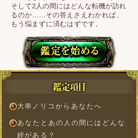
あなたとあの人の間にはどんな
絆がある？
あの人にとって、あなたは異性
としてどんな存在？
あの人があなたに抱く期待と葛
藤
あの人の中で、今恋愛はどのく
らい重要？
あの人があなたについて今知り
たいことは何？
あの人はあなたにどんなアプロ
ーチをしてくる？
最終的にあなたとあの人は……