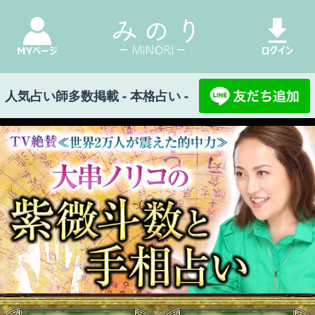
人気占い師多数掲載 - 本格占い -
みのり Top
>
大串ノリコの紫微斗数と手相占い
>
あの人と付き合える可能性は…アリorナシを断
言占※相手の思惑/結論