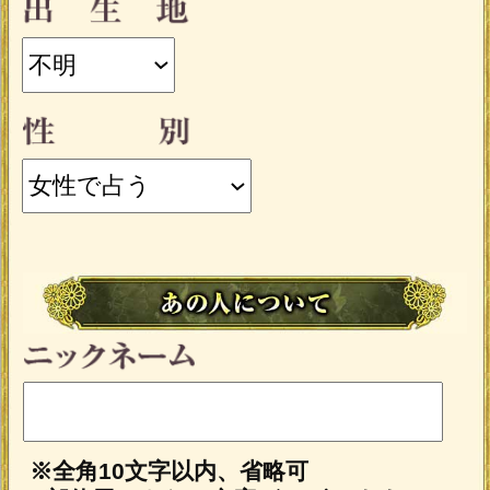
記録する
「一部無料で鑑定する」
をタップする
と、鑑定結果の一部を無料でご覧になれ
ます。
こちらのメニューは会員割引対象メニ
ューです。
会員価格
1,320円(税込)
/1回
会員の方は
が
必要です。
通常価格
会員以外の方のご利用には
1,650円(税込)
/1回
が必要です。
※ご購入時に会員IDでログイン済みの場
合に、会員価格が適用されます。
占う前に内容のご確認をお願いします。
ご購入いただくと、サービス・コンテ
ンツの利用料金が発生します。