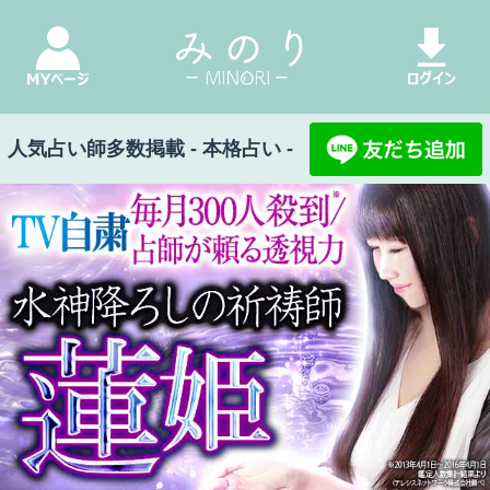
人気占い師多数掲載 - 本格占い -
TV自粛【毎月300人殺到/占師が頼る透視力】水神降ろしの祈祷師 蓮姫
みのり Top
>
毎月300人殺到の“水透視”
>
あの人
に誰より愛される【2人の宿縁占/強制成就28
項】軌跡/告白/結婚